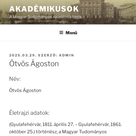
Tartalomhoz
AKADÉMIKUSOK
A Magyar Tudományos Akadémia tagjai
Menü
BEKÜLDVE:
2025.03.29.
SZERZŐ:
ADMIN
Ötvös Ágoston
Név:
Ötvös Ágoston
Életrajzi adatok:
(Gyulafehérvár, 1811. április 27. – Gyulafehérvár, 1861.
október 25.) történész, a Magyar Tudományos