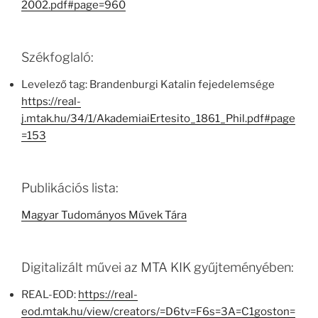
2002.pdf#page=960
Székfoglaló:
Levelező tag: Brandenburgi Katalin fejedelemsége
https://real-
j.mtak.hu/34/1/AkademiaiErtesito_1861_Phil.pdf#page
=153
Publikációs lista:
Magyar Tudományos Művek Tára
Digitalizált művei az MTA KIK gyűjteményében:
REAL-EOD:
https://real-
eod.mtak.hu/view/creators/=D6tv=F6s=3A=C1goston=