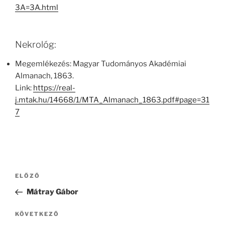
3A=3A.html
Nekrológ:
Megemlékezés: Magyar Tudományos Akadémiai
Almanach, 1863.
Link:
https://real-
j.mtak.hu/14668/1/MTA_Almanach_1863.pdf#page=31
7
Bejegyzés
Korábbi
ELŐZŐ
navigáció
bejegyzés
Mátray Gábor
Következő
KÖVETKEZŐ