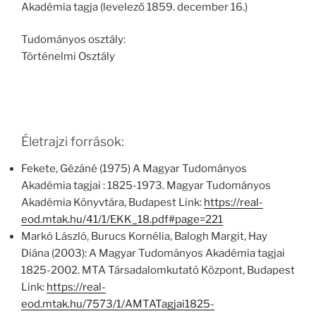
Akadémia tagja (levelező 1859. december 16.)
Tudományos osztály:
Történelmi Osztály
Életrajzi források:
Fekete, Gézáné (1975) A Magyar Tudományos
Akadémia tagjai : 1825-1973. Magyar Tudományos
Akadémia Könyvtára, Budapest Link:
https://real-
eod.mtak.hu/41/1/EKK_18.pdf#page=221
Markó László, Burucs Kornélia, Balogh Margit, Hay
Diána (2003): A Magyar Tudományos Akadémia tagjai
1825-2002. MTA Társadalomkutató Központ, Budapest
Link:
https://real-
eod.mtak.hu/7573/1/AMTATagjai1825-