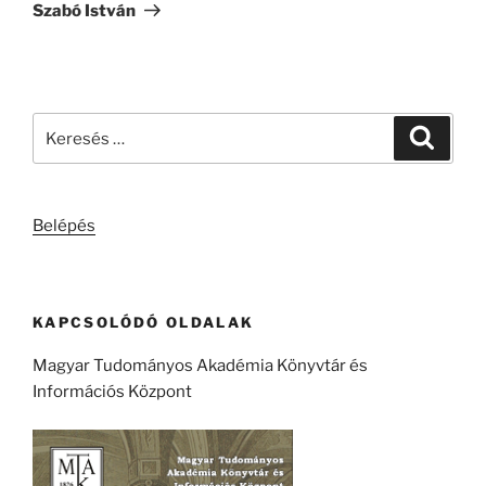
bejegyzés
Szabó István
Keresés
Keresé
a
következő
kifejezésre:
Belépés
KAPCSOLÓDÓ OLDALAK
Magyar Tudományos Akadémia Könyvtár és
Információs Központ