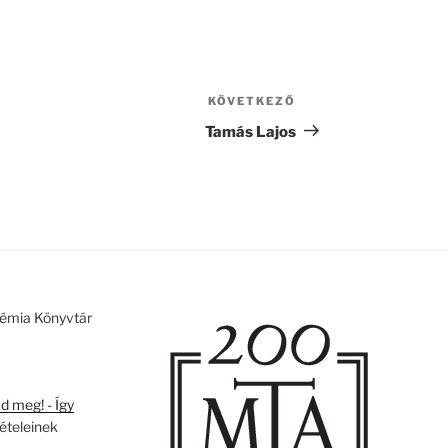
KÖVETKEZŐ
Következő
bejegyzés
Tamás Lajos
émia Könyvtár
 meg! - Így
tételeinek