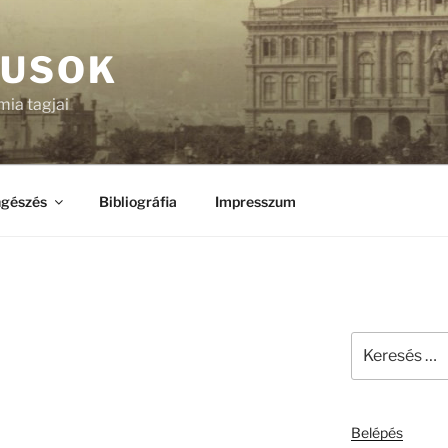
KUSOK
ia tagjai
gészés
Bibliográfia
Impresszum
Keresés
a
következő
kifejezésre:
Belépés