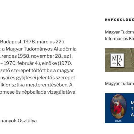
KAPCSOLÓDÓ
Magyar Tudomá
Információs K
 Budapest, 1978. március 22.)
ter, a Magyar Tudományos Akadémia
, rendes 1958. november 28., az I.
 – 1970. február 4.), elnöke (1970.
Vezető szerepet töltött be a magyar
ai és gyűjtései jelentős szerepet
Magyar Tudom
lklorisztika megteremtésében. A
épmese és népballada vizsgálatával
ományok Osztálya