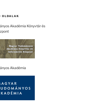
 OLDALAK
nyos Akadémia Könyvtár és
özpont
ányos Akadémia