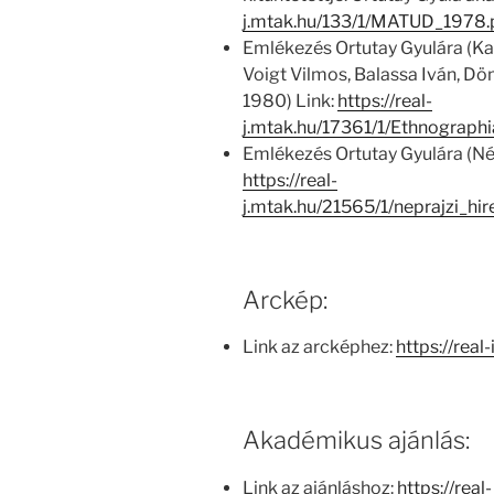
j.mtak.hu/133/1/MATUD_1978
Emlékezés Ortutay Gyulára (Kat
Voigt Vilmos, Balassa Iván, Dö
1980) Link:
https://real-
j.mtak.hu/17361/1/Ethnograp
Emlékezés Ortutay Gyulára (Népr
https://real-
j.mtak.hu/21565/1/neprajzi_h
Arckép:
Link az arcképhez:
https://real
Akadémikus ajánlás:
Link az ajánláshoz:
https://real-