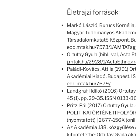
Életrajzi források:
Markó László, Burucs Kornélia,
Magyar Tudományos Akadémia
Társadalomkutató Központ, Bu
eod.mtak.hu/7573/1/AMTATag
Ortutay Gyula (bibl.-val; Acta 
j.mtak.hu/2928/1/ActaEthnog
Paládi-Kovács, Attila (1991) Or
Akadémiai Kiadó, Budapest. I
eod.mtak.hu/7679/
Landgraf, Ildikó (2016) Ortut
45 (1). pp. 29-35. ISSN 0133-8
Pritz, Pál (2017) Ortutay Gyul
POLITIKATÖRTÉNETI FOLYÓIRAT
(nyomtatott) | 2677-156X (onli
Az Akadémia 138. közgyűlése 
kitüntetettje: Ortutay Gyula a