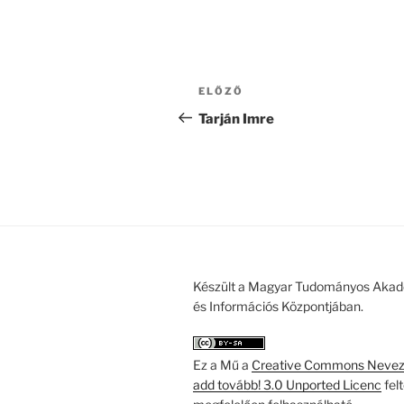
Bejegyzés
Korábbi
ELŐZŐ
navigáció
bejegyzés
Tarján Imre
Készült a Magyar Tudományos Akad
és Információs Központjában.
Ez a Mű a
Creative Commons Nevezd
add tovább! 3.0 Unported Licenc
fel