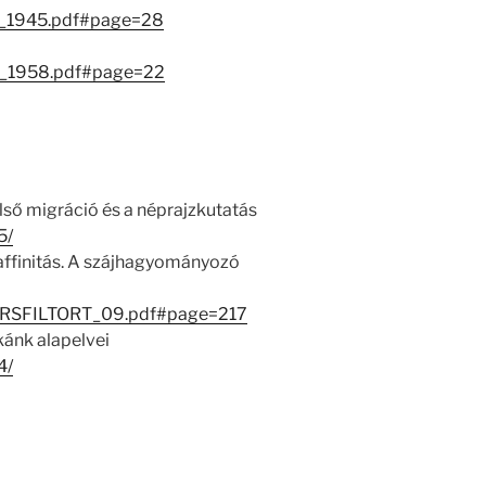
ok_1945.pdf#page=28
ok_1958.pdf#page=22
lső migráció és a néprajzkutatás
5/
, affinitás. A szájhagyományozó
/TARSFILTORT_09.pdf#page=217
kánk alapelvei
4/