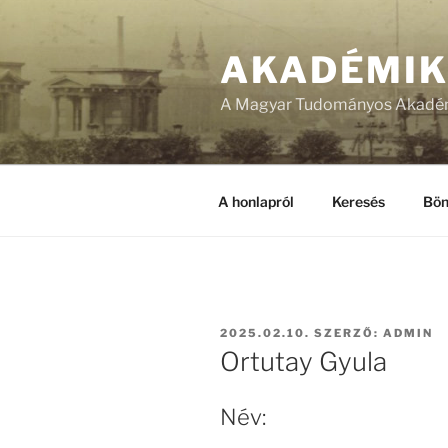
Tartalomhoz
AKADÉMI
A Magyar Tudományos Akadém
A honlapról
Keresés
Bön
BEKÜLDVE:
2025.02.10.
SZERZŐ:
ADMIN
Ortutay Gyula
Név: