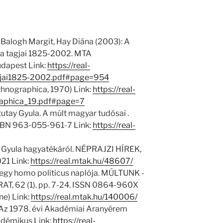
 Balogh Margit, Hay Diána (2003): A
 tagjai 1825-2002. MTA
dapest Link:
https://real-
jai1825-2002.pdf#page=954
Ethnographica, 1970) Link:
https://real-
raphica_19.pdf#page=7
tutay Gyula. A múlt magyar tudósai .
SBN 963-055-961-7 Link:
https://real-
ay Gyula hagyatékáról. NÉPRAJZI HÍREK,
021 Link:
https://real.mtak.hu/48607/
a, egy homo politicus naplója. MÚLTUNK -
, 62 (1). pp. 7-24. ISSN 0864-960X
ne) Link:
https://real.mtak.hu/140006/
Az 1978. évi Akadémiai Aranyérem
kadémikus Link:
https://real-