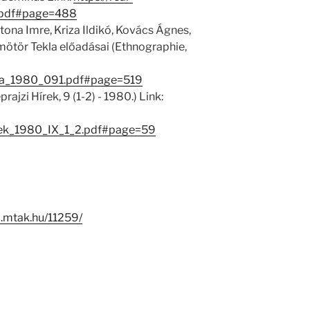
.pdf#page=488
ona Imre, Kriza Ildikó, Kovács Ágnes,
mötör Tekla előadásai (Ethnographie,
hia_1980_091.pdf#page=519
ajzi Hírek, 9 (1-2) - 1980.) Link:
irek_1980_IX_1_2.pdf#page=59
-i.mtak.hu/11259/