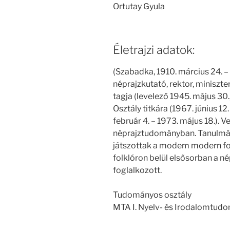
Ortutay Gyula
Életrajzi adatok:
(Szabadka, 1910. március 24. –
néprajzkutató, rektor, minisz
tagja (levelező 1945. május 30.
Osztály titkára (1967. június 12.
február 4. – 1973. május 18.). 
néprajztudományban. Tanulmány
játszottak a modem modern fo
folklóron belül elsősorban a n
foglalkozott.
Tudományos osztály
MTA I. Nyelv- és Irodalomtud