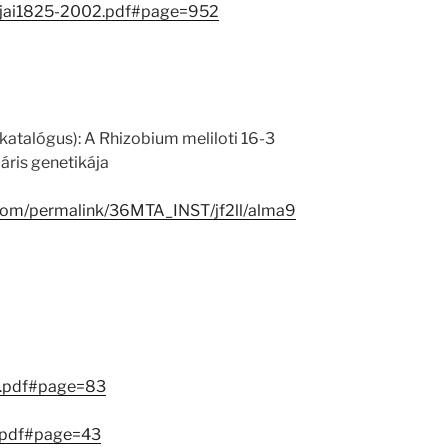
jai1825-2002.pdf#page=952
katalógus): A Rhizobium meliloti 16-3
áris genetikája
.com/permalink/36MTA_INST/jf2ll/alma9
g.pdf#page=83
.pdf#page=43