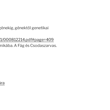
génekig, génektől genetikai
03/1/000812214.pdf#page=409
mikába. A Fág és Csodaszarvas.
ára