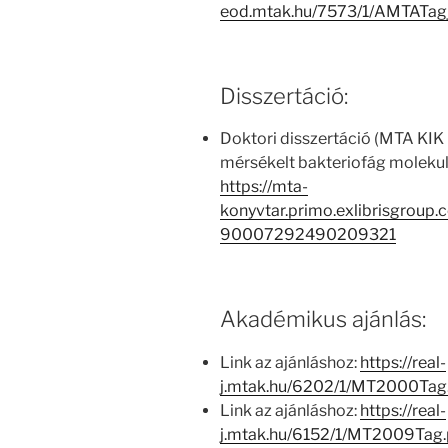
eod.mtak.hu/7573/1/AMTATag
Disszertáció:
Doktori disszertáció (MTA KIK 
mérsékelt bakteriofág molekul
https://mta-
konyvtar.primo.exlibrisgroup
90007292490209321
Akadémikus ajánlás:
Link az ajánláshoz:
https://real-
j.mtak.hu/6202/1/MT2000Ta
Link az ajánláshoz:
https://real-
j.mtak.hu/6152/1/MT2009Tag