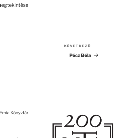
megtekintése
KÖVETKEZŐ
Következő
bejegyzés
Pécz Béla
émia Könyvtár