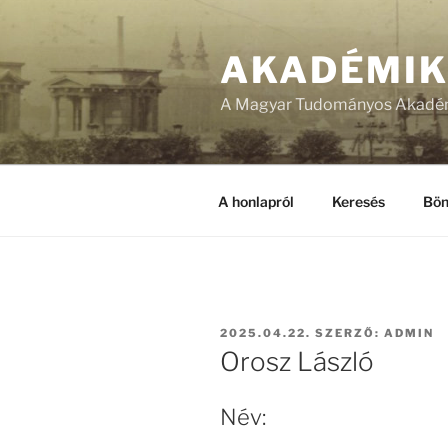
Tartalomhoz
AKADÉMI
A Magyar Tudományos Akadém
A honlapról
Keresés
Bön
BEKÜLDVE:
2025.04.22.
SZERZŐ:
ADMIN
Orosz László
Név: