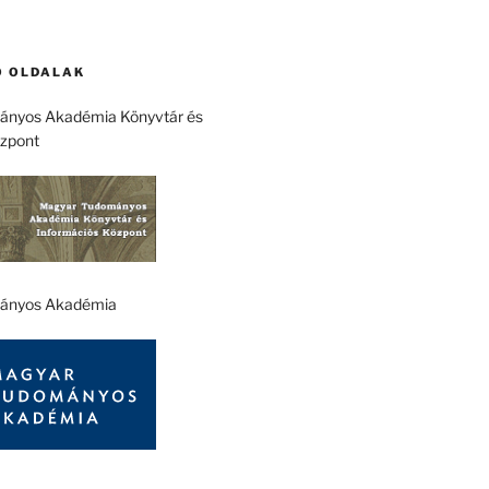
 OLDALAK
nyos Akadémia Könyvtár és
özpont
ányos Akadémia