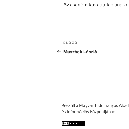
Az akadémikus adatlapjának 
Bejegyzés
Korábbi
ELŐZŐ
navigáció
bejegyzés
Muszbek László
Készült a Magyar Tudományos Akad
és Információs Központjában.