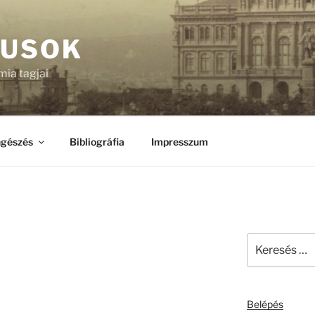
KUSOK
ia tagjai
gészés
Bibliográfia
Impresszum
Keresés
a
következő
kifejezésre:
Belépés