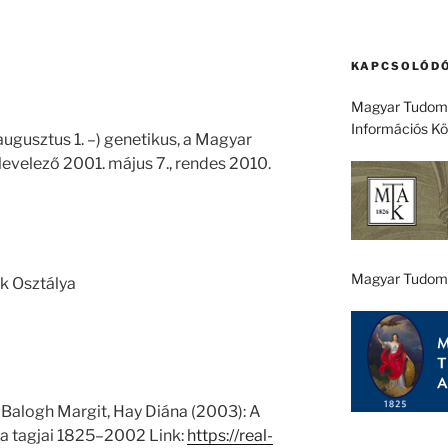
KAPCSOLÓDÓ
Magyar Tudomá
Információs K
augusztus 1. –) genetikus, a Magyar
velező 2001. május 7., rendes 2010.
Magyar Tudom
k Osztálya
 Balogh Margit, Hay Diána (2003): A
 tagjai 1825–2002 Link:
https://real-