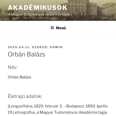
Tartalomhoz
AKADÉMIKUSOK
A Magyar Tudományos Akadémia tagjai
Menü
BEKÜLDVE:
2025.04.11.
SZERZŐ:
ADMIN
Orbán Balázs
Név:
Orbán Balázs
Életrajzi adatok:
(Lengyelfalva, 1829. február 3. – Budapest, 1890. április
19.) etnográfus, a Magyar Tudományos Akadémia tagja