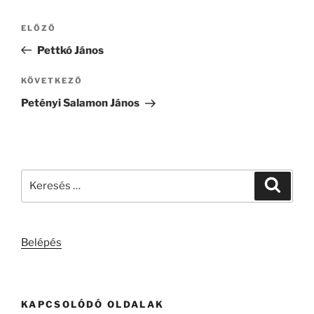
Bejegyzés
Korábbi
ELŐZŐ
navigáció
bejegyzés
Pettkó János
Következő
KÖVETKEZŐ
bejegyzés
Petényi Salamon János
Keresés
Keresé
a
következő
kifejezésre:
Belépés
KAPCSOLÓDÓ OLDALAK