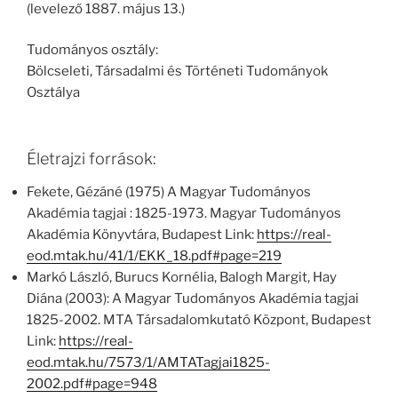
(levelező 1887. május 13.)
Tudományos osztály:
Bölcseleti, Társadalmi és Történeti Tudományok
Osztálya
Életrajzi források:
Fekete, Gézáné (1975) A Magyar Tudományos
Akadémia tagjai : 1825-1973. Magyar Tudományos
Akadémia Könyvtára, Budapest Link:
https://real-
eod.mtak.hu/41/1/EKK_18.pdf#page=219
Markó László, Burucs Kornélia, Balogh Margit, Hay
Diána (2003): A Magyar Tudományos Akadémia tagjai
1825-2002. MTA Társadalomkutató Központ, Budapest
Link:
https://real-
eod.mtak.hu/7573/1/AMTATagjai1825-
2002.pdf#page=948