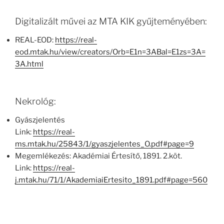
Digitalizált művei az MTA KIK gyűjteményében:
REAL-EOD:
https://real-
eod.mtak.hu/view/creators/Orb=E1n=3ABal=E1zs=3A=
3A.html
Nekrológ:
Gyászjelentés
Link:
https://real-
ms.mtak.hu/25843/1/gyaszjelentes_O.pdf#page=9
Megemlékezés: Akadémiai Értesítő, 1891. 2.köt.
Link:
https://real-
j.mtak.hu/71/1/AkademiaiErtesito_1891.pdf#page=560