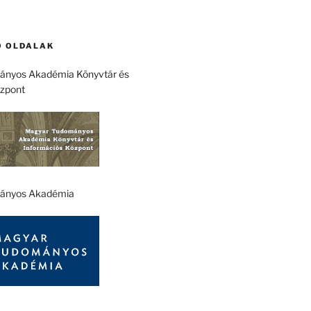
 OLDALAK
nyos Akadémia Könyvtár és
özpont
ányos Akadémia