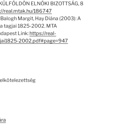
ÜLFÖLDÖN ELNÖKI BIZOTTSÁG, 8
://real.mtak.hu/186747
 Balogh Margit, Hay Diána (2003): A
 tagjai 1825-2002. MTA
dapest Link:
https://real-
jai1825-2002.pdf#page=947
 elkötelezettség
ára