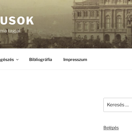
KUSOK
ia tagjai
gészés
Bibliográfia
Impresszum
Keresés
a
következő
kifejezésre:
Belépés