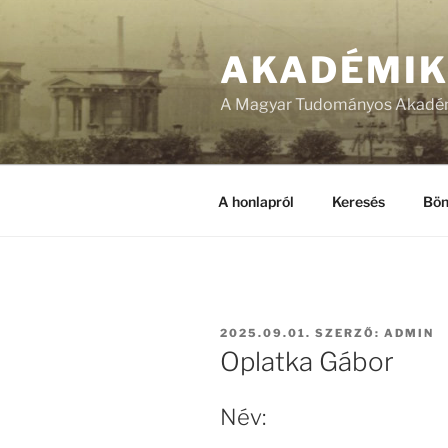
Tartalomhoz
AKADÉMI
A Magyar Tudományos Akadém
A honlapról
Keresés
Bön
BEKÜLDVE:
2025.09.01.
SZERZŐ:
ADMIN
Oplatka Gábor
Név: