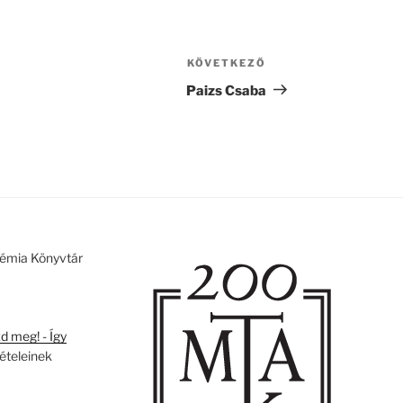
KÖVETKEZŐ
Következő
bejegyzés
Paizs Csaba
émia Könyvtár
 meg! - Így
tételeinek