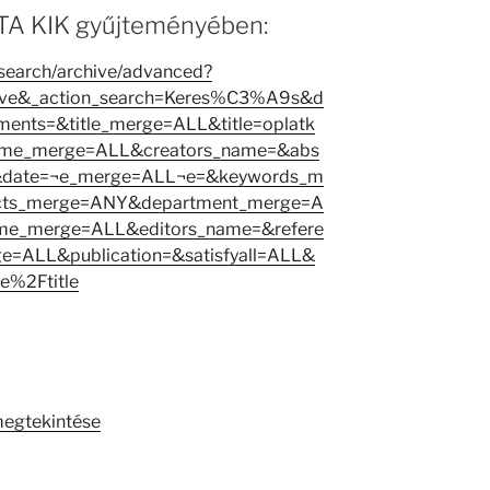
 MTA KIK gyűjteményében:
i/search/archive/advanced?
hive&_action_search=Keres%C3%A9s&d
nts=&title_merge=ALL&title=oplatk
me_merge=ALL&creators_name=&abs
=&date=¬e_merge=ALL¬e=&keywords_m
cts_merge=ANY&department_merge=A
me_merge=ALL&editors_name=&refere
e=ALL&publication=&satisfyall=ALL&
e%2Ftitle
megtekintése