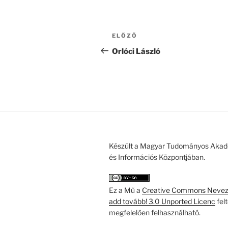
Bejegyzés
Korábbi
ELŐZŐ
navigáció
bejegyzés
Orlóci László
Készült a Magyar Tudományos Akad
és Információs Központjában.
Ez a Mű a
Creative Commons Nevezd
add tovább! 3.0 Unported Licenc
fel
megfelelően felhasználható.