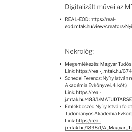
Digitalizált művei az
REAL-EOD:
https://real-
eod.mtak.hu/view/creators/N
Nekrológ:
Megemlékezés: Magyar Tudós 
Link:
https://real-j.mtak.hu/
Schedel Ferencz: Nyíry István
Akadémia Evkönyvei, 4. köt.)
Link:
https://real-
j.mtak.hu/483/1/MATUDTARS
Emlékbeszéd Nyíry István felet
Tudományos Akadémia Evkönyve
Link:
https://real-
j.mtak.hu/1898/1/A_Magya