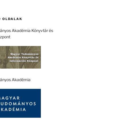
 OLDALAK
nyos Akadémia Könyvtár és
özpont
ányos Akadémia