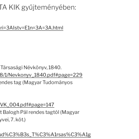
 MTA KIK gyűjteményében:
yiri=3AIstv=E1n=3A=3A.html
Társasági Névkönyv, 1840.
6748/1/Nevkonyv_1840.pdf#page=229
 rendes tag (Magyar Tudományos
EVK_004.pdf#page=147
t Balogh Pál rendes tagtól (Magyar
i, 7. köt.)
r_Tud%C3%B3s_T%C3%A1rsas%C3%A1g