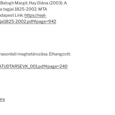
 Balogh Margit, Hay Diána (2003): A
 tagjai 1825-2002. MTA
dapest Link:
https://real-
jai1825-2002.pdf#page=942
 hasonlati meghatározása. Elhangzott:
/1/MATUDTARSEVK_001.pdf#page=240
ára