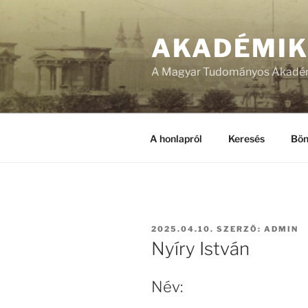
Tartalomhoz
AKADÉMI
A Magyar Tudományos Akadém
A honlapról
Keresés
Bön
BEKÜLDVE:
2025.04.10.
SZERZŐ:
ADMIN
Nyíry István
Név: