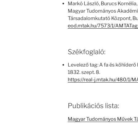
Markó László, Burucs Kornélia,
Magyar Tudományos Akadémia
Társadalomkutató Központ, Bu
eod.mtak.hu/7573/1/AMTATag
Székfoglaló:
Levelező tag: A fa és kőhíderő
1832. szept. 8.
https://real-j.mtak.hu/480
Publikációs lista:
Magyar Tudományos Művek T