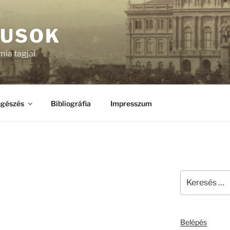
KUSOK
ia tagjai
gészés
Bibliográfia
Impresszum
Keresés
a
következő
kifejezésre:
Belépés