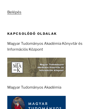
következő
kifejezésre:
Belépés
KAPCSOLÓDÓ OLDALAK
Magyar Tudományos Akadémia Könyvtár és
Információs Központ
Magyar Tudományos Akadémia