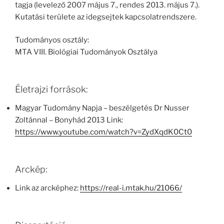
tagja (levelező 2007 május 7., rendes 2013. május 7.).
Kutatási területe az idegsejtek kapcsolatrendszere.
Tudományos osztály:
MTA VIII. Biológiai Tudományok Osztálya
Életrajzi források:
Magyar Tudomány Napja – beszélgetés Dr Nusser
Zoltánnal – Bonyhád 2013 Link:
https://www.youtube.com/watch?v=ZydXqdK0Ct0
Arckép:
Link az arcképhez:
https://real-i.mtak.hu/21066/