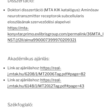
Disszertáció:
Doktori disszertáció (MTA KIK katalógus): Aminósav
neurotranszmitter receptorok subcellularis
eloszlásának szerveződési alapelvei
https://mta-
konyvtar.primo.exlibrisgroup.com/permalink/36MTA_I
NST/jf2ll/alma990007399970209321
Akadémikus ajánlás:
Link az ajánláshoz:
https://real-
j.mtak.hu/6208/1/MT2006Tag.pdf#page=82
Link az ajánláshoz:
https://real-
j.mtak.hu/6148/1/MT2012Tag.pdf#page=43
Székfoglaló: