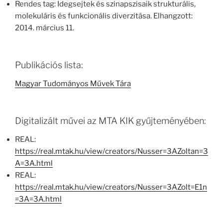
Rendes tag: Idegsejtek és szinapszisaik strukturális,
molekuláris és funkcionális diverzitása. Elhangzott:
2014. március 11.
Publikációs lista:
Magyar Tudományos Művek Tára
Digitalizált művei az MTA KIK gyűjteményében:
REAL:
https://real.mtak.hu/view/creators/Nusser=3AZoltan=3
A=3A.html
REAL:
https://real.mtak.hu/view/creators/Nusser=3AZolt=E1n
=3A=3A.html