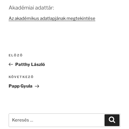
Akadémiai adattár:
Az akadémikus adatlapjának megtekintése
Bejegyzés
Korábbi
ELŐZŐ
navigáció
bejegyzés
Patthy László
Következő
KÖVETKEZŐ
bejegyzés
Papp Gyula
Keresés
Keresé
a