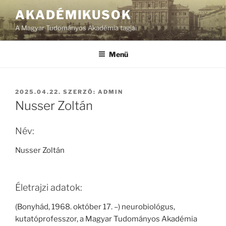
Tartalomhoz
AKADÉMIKUSOK
A Magyar Tudományos Akadémia tagjai
Menü
BEKÜLDVE:
2025.04.22.
SZERZŐ:
ADMIN
Nusser Zoltán
Név:
Nusser Zoltán
Életrajzi adatok:
(Bonyhád, 1968. október 17. –) neurobiológus,
kutatóprofesszor, a Magyar Tudományos Akadémia