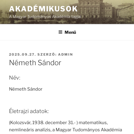
Tartalomhoz
AKADÉMIKUSOK
A Magyar Tudományos Akadémia tagjai
Menü
BEKÜLDVE:
2025.09.27.
SZERZŐ:
ADMIN
Németh Sándor
Név:
Németh Sándor
Életrajzi adatok:
(Kolozsvár, 1938. december 31.- ) matematikus,
nemlineáris analízis, a Magyar Tudományos Akadémia