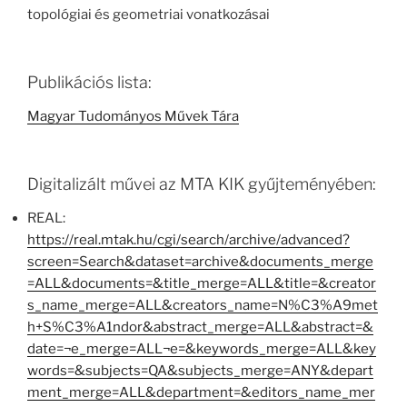
topológiai és geometriai vonatkozásai
Publikációs lista:
Magyar Tudományos Művek Tára
Digitalizált művei az MTA KIK gyűjteményében:
REAL:
https://real.mtak.hu/cgi/search/archive/advanced?
screen=Search&dataset=archive&documents_merge
=ALL&documents=&title_merge=ALL&title=&creator
s_name_merge=ALL&creators_name=N%C3%A9met
h+S%C3%A1ndor&abstract_merge=ALL&abstract=&
date=¬e_merge=ALL¬e=&keywords_merge=ALL&key
words=&subjects=QA&subjects_merge=ANY&depart
ment_merge=ALL&department=&editors_name_mer