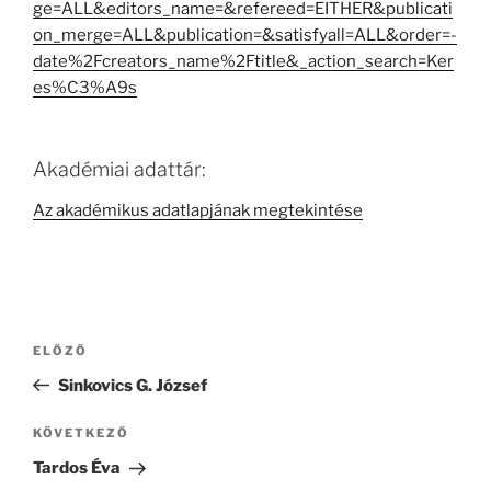
ge=ALL&editors_name=&refereed=EITHER&publicati
on_merge=ALL&publication=&satisfyall=ALL&order=-
date%2Fcreators_name%2Ftitle&_action_search=Ker
es%C3%A9s
Akadémiai adattár:
Az akadémikus adatlapjának megtekintése
Bejegyzés
Korábbi
ELŐZŐ
navigáció
bejegyzés
Sinkovics G. József
Következő
KÖVETKEZŐ
bejegyzés
Tardos Éva