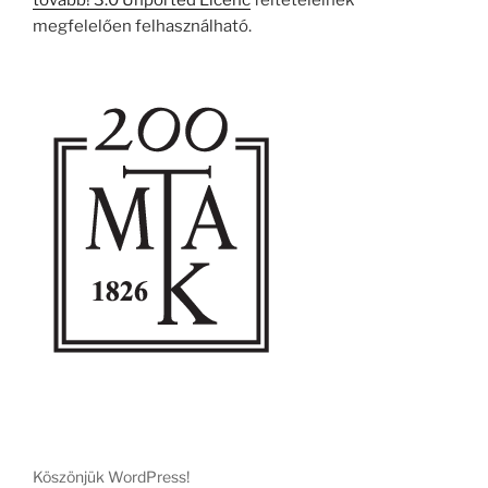
tovább! 3.0 Unported Licenc
feltételeinek
megfelelően felhasználható.
Köszönjük WordPress!