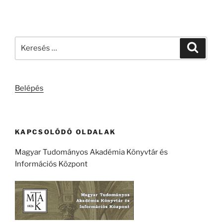
Keresés
Keresé
a
következő
kifejezésre:
Belépés
KAPCSOLÓDÓ OLDALAK
Magyar Tudományos Akadémia Könyvtár és
Információs Központ