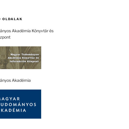
 OLDALAK
nyos Akadémia Könyvtár és
özpont
ányos Akadémia