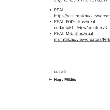
REAL:
https://real.mtak.hu/view/c
REAL-EOD:
https://real-
eod.mtak.hu/view/creators/
REAL-MS:
https://real-
ms.mtak.hu/view/creators/N
Bejegyzés
Korábbi
ELŐZŐ
navigáció
bejegyzés
Nagy Miklós