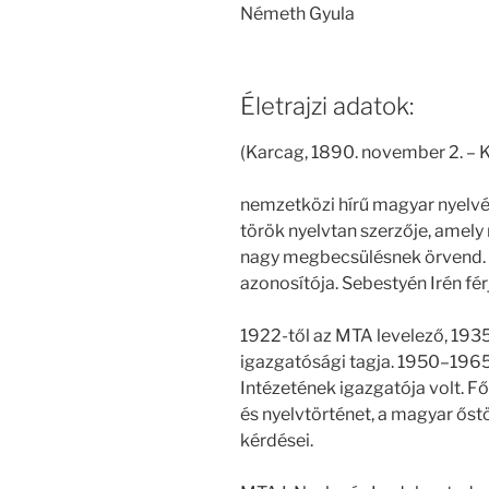
Németh Gyula
Életrajzi adatok:
(Karcag, 1890. november 2. – 
nemzetközi hírű magyar nyelvé
török nyelvtan szerzője, amely
nagy megbecsülésnek örvend. 
azonosítója. Sebestyén Irén fér
1922-től az MTA levelező, 193
igazgatósági tagja. 1950–196
Intézetének igazgatója volt. Fő 
és nyelvtörténet, a magyar ős
kérdései.