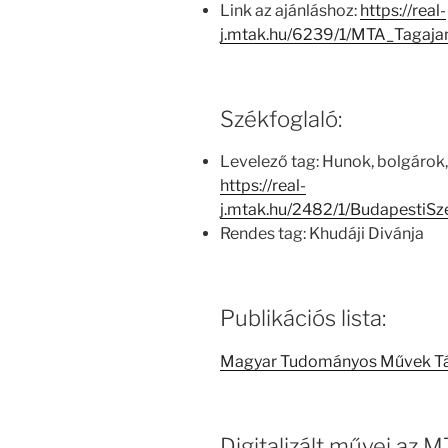
Link az ajánláshoz:
https://real-
j.mtak.hu/6239/1/MTA_Tagaj
Székfoglaló:
Levelező tag: Hunok, bolgáro
https://real-
j.mtak.hu/2482/1/BudapestiS
Rendes tag: Khudáji Divánja
Publikációs lista:
Magyar Tudományos Művek T
Digitalizált művei az