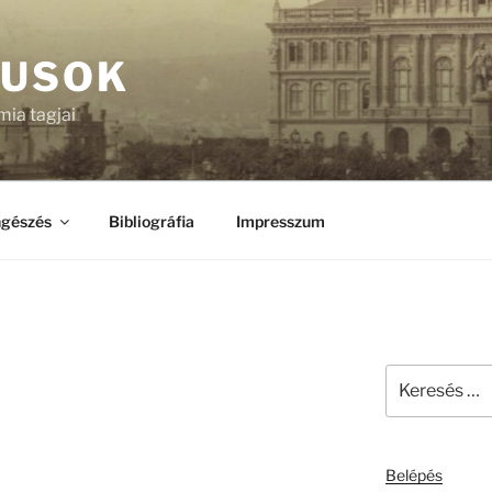
KUSOK
ia tagjai
gészés
Bibliográfia
Impresszum
Keresés
a
következő
kifejezésre:
Belépés