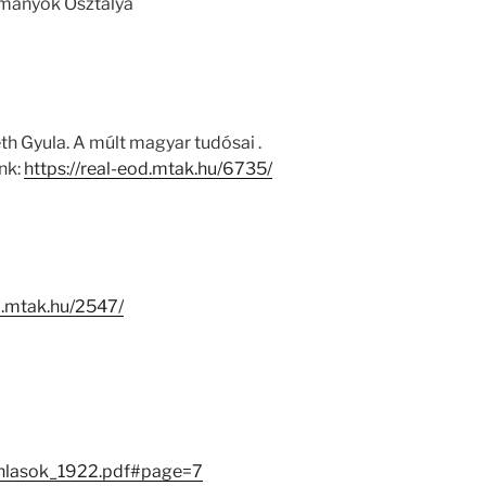
ományok Osztálya
h Gyula. A múlt magyar tudósai .
nk:
https://real-eod.mtak.hu/6735/
-i.mtak.hu/2547/
anlasok_1922.pdf#page=7