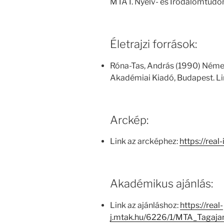
MTA I. Nyelv- és Irodalomtud
Életrajzi források:
Róna-Tas, András (1990) Német
Akadémiai Kiadó, Budapest. Li
Arckép:
Link az arcképhez:
https://real
Akadémikus ajánlás:
Link az ajánláshoz:
https://real-
j.mtak.hu/6226/1/MTA_Tagaj