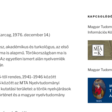
KAPCSOLÓDÓ
Magyar Tudomá
Információs K
Karcag, 1976. december 14.)
sz, akadémikus és turkológus, az első
 ma is alapmű. Törökországban ma is
Az egyetlen ismert alán nyelvemlék
je.
Magyar Tudom
5-től rendes, 1941–1946 között
5 között az MTA Nyelvtudományi
kutatási területei: a török nyelvjárások
történet és a magyar nyelvtudomány