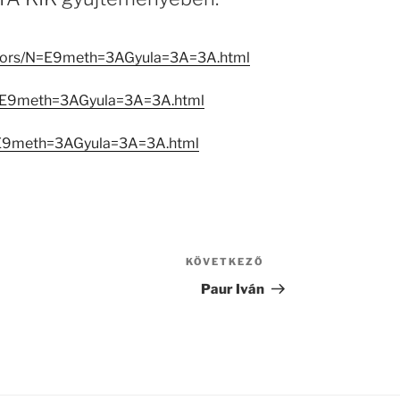
reators/N=E9meth=3AGyula=3A=3A.html
N=E9meth=3AGyula=3A=3A.html
=E9meth=3AGyula=3A=3A.html
KÖVETKEZŐ
Következő
bejegyzés
Paur Iván