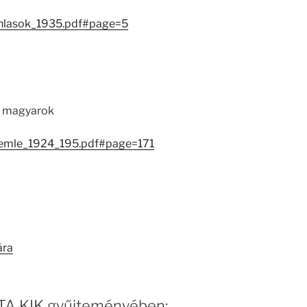
anlasok_1935.pdf#page=5
k, magyarok
zemle_1924_195.pdf#page=171
ára
 MTA KIK gyűjteményében: