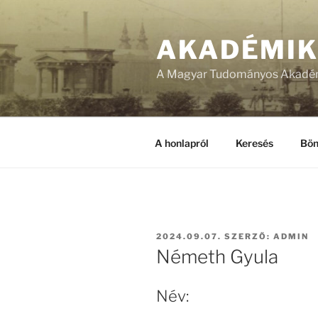
Tartalomhoz
AKADÉMI
A Magyar Tudományos Akadém
A honlapról
Keresés
Bön
BEKÜLDVE:
2024.09.07.
SZERZŐ:
ADMIN
Németh Gyula
Név: