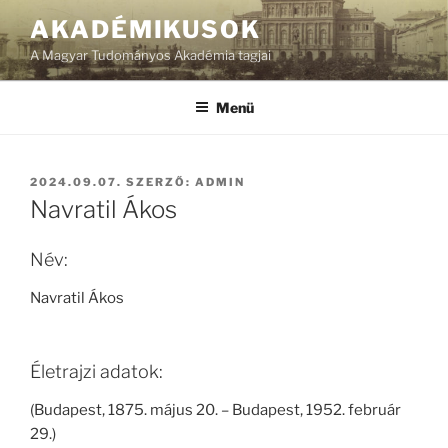
Tartalomhoz
AKADÉMIKUSOK
A Magyar Tudományos Akadémia tagjai
Menü
BEKÜLDVE:
2024.09.07.
SZERZŐ:
ADMIN
Navratil Ákos
Név:
Navratil Ákos
Életrajzi adatok:
(Budapest, 1875. május 20. – Budapest, 1952. február
29.)