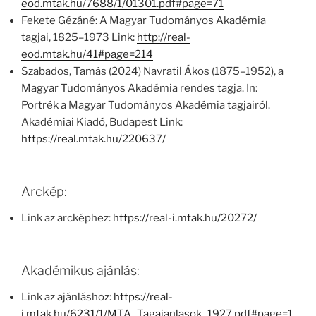
eod.mtak.hu/7688/1/01301.pdf#page=71
Fekete Gézáné: A Magyar Tudományos Akadémia
tagjai, 1825–1973 Link:
http://real-
eod.mtak.hu/41#page=214
Szabados, Tamás (2024) Navratil Ákos (1875–1952), a
Magyar Tudományos Akadémia rendes tagja. In:
Portrék a Magyar Tudományos Akadémia tagjairól.
Akadémiai Kiadó, Budapest Link:
https://real.mtak.hu/220637/
Arckép:
Link az arcképhez:
https://real-i.mtak.hu/20272/
Akadémikus ajánlás:
Link az ajánláshoz:
https://real-
j.mtak.hu/6231/1/MTA_Tagajanlasok_1927.pdf#page=1