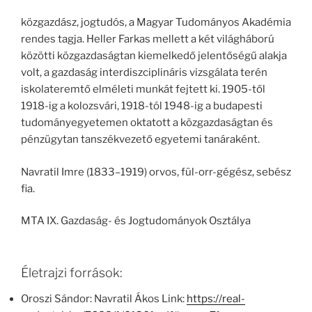
közgazdász, jogtudós, a Magyar Tudományos Akadémia
rendes tagja. Heller Farkas mellett a két világháború
közötti közgazdaságtan kiemelkedő jelentőségű alakja
volt, a gazdaság interdiszciplináris vizsgálata terén
iskolateremtő elméleti munkát fejtett ki. 1905-től
1918-ig a kolozsvári, 1918-tól 1948-ig a budapesti
tudományegyetemen oktatott a közgazdaságtan és
pénzügytan tanszékvezető egyetemi tanáraként.
Navratil Imre (1833–1919) orvos, fül-orr-gégész, sebész
fia.
MTA IX. Gazdaság- és Jogtudományok Osztálya
Életrajzi források:
Oroszi Sándor: Navratil Ákos Link:
https://real-