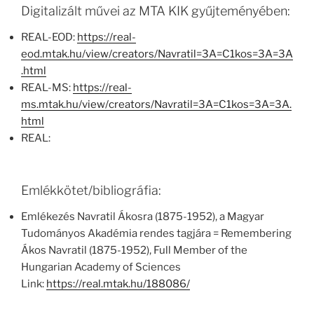
Digitalizált művei az MTA KIK gyűjteményében:
REAL-EOD:
https://real-
eod.mtak.hu/view/creators/Navratil=3A=C1kos=3A=3A
.html
REAL-MS:
https://real-
ms.mtak.hu/view/creators/Navratil=3A=C1kos=3A=3A.
html
REAL:
Emlékkötet/bibliográfia:
Emlékezés Navratil Ákosra (1875-1952), a Magyar
Tudományos Akadémia rendes tagjára = Remembering
Ákos Navratil (1875-1952), Full Member of the
Hungarian Academy of Sciences
Link:
https://real.mtak.hu/188086/