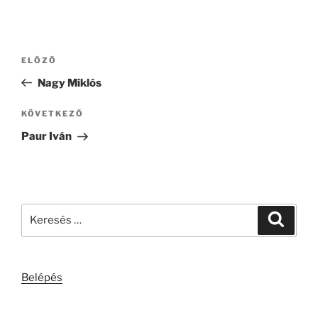
Bejegyzés
Korábbi
ELŐZŐ
navigáció
bejegyzés
Nagy Miklós
Következő
KÖVETKEZŐ
bejegyzés
Paur Iván
Keresés
Keresé
a
következő
kifejezésre:
Belépés