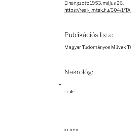
Elhangzott: 1953. május 26.
https://real-j.mtak.hu/604/
Publikációs lista:
Magyar Tudományos Művek T
Nekrológ:
Link:
Bejegyzés
ELŐZŐ