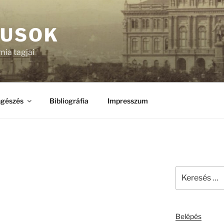
KUSOK
ia tagjai
gészés
Bibliográfia
Impresszum
Keresés
a
következő
kifejezésre:
Belépés