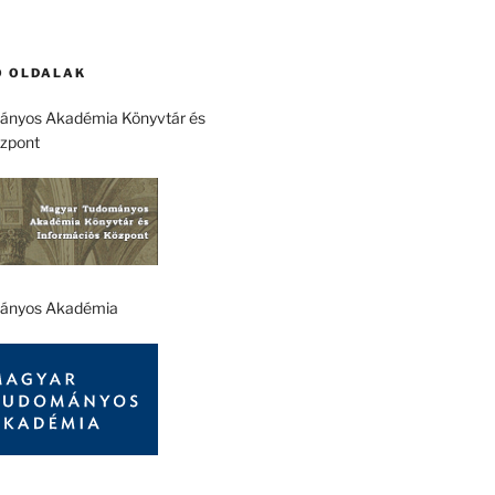
 OLDALAK
nyos Akadémia Könyvtár és
özpont
ányos Akadémia