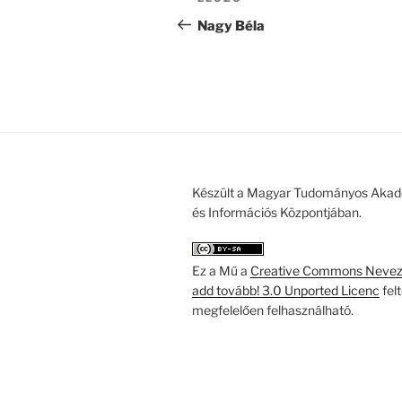
Korábbi
navigáció
bejegyzés
Nagy Béla
Készült a Magyar Tudományos Akad
és Információs Központjában.
Ez a Mű a
Creative Commons Nevezd
add tovább! 3.0 Unported Licenc
fel
megfelelően felhasználható.