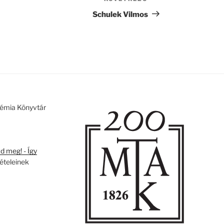
Következő
bejegyzés
Schulek Vilmos
émia Könyvtár
 meg! - Így
tételeinek