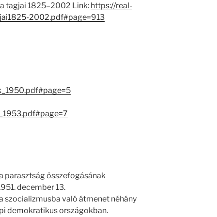
 tagjai 1825–2002 Link:
https://real-
jai1825-2002.pdf#page=913
ok_1950.pdf#page=5
ok_1953.pdf#page=7
 a parasztság összefogásának
 1951. december 13.
 a szocializmusba való átmenet néhány
pi demokratikus országokban.