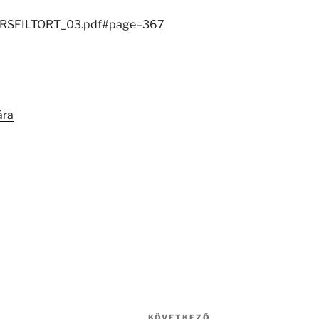
1/TARSFILTORT_03.pdf#page=367
ára
KÖVETKEZŐ