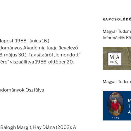
KAPCSOLÓDÓ
Magyar Tudomá
Információs K
apest, 1958. június 16.)
dományos Akadémia tagja (levelező
3. május 30.). Tagságáról „lemondott”
ére” viszaállítva 1956. október 20.
Magyar Tudom
Tudományok Osztálya
 Balogh Margit, Hay Diána (2003): A