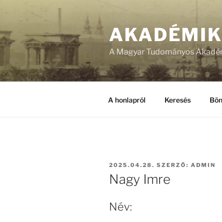
Tartalomhoz
AKADÉMI
A Magyar Tudományos Akadém
A honlapról
Keresés
Bön
BEKÜLDVE:
2025.04.28.
SZERZŐ:
ADMIN
Nagy Imre
Név: