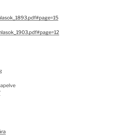
nlasok_1893.pdf#page=15
anlasok_1903.pdf#page=12
g
lapelve
/
ára