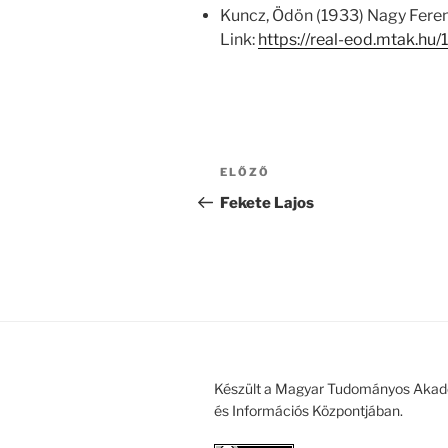
Kuncz, Ödön (1933) Nagy Feren
Link:
https://real-eod.mtak.hu/
Bejegyzés
Korábbi
ELŐZŐ
navigáció
bejegyzés
Fekete Lajos
Készült a Magyar Tudományos Akad
és Információs Központjában.