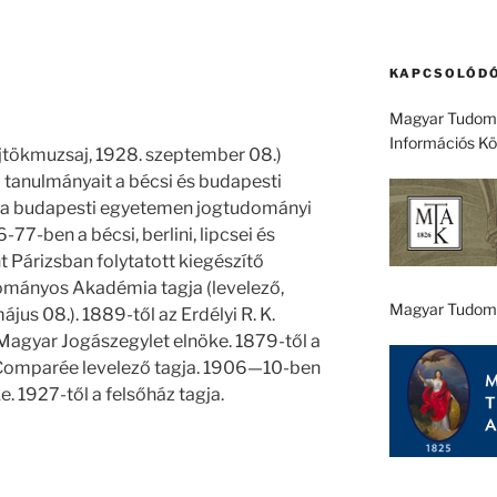
KAPCSOLÓDÓ
Magyar Tudomá
Információs K
öjtökmuzsaj, 1928. szeptember 08.)
gi tanulmányait a bécsi és budapesti
 a budapesti egyetemen jogtudományi
-77-ben a bécsi, berlini, lipcsei és
 Párizsban folytatott kiegészítő
mányos Akadémia tagja (levelező,
Magyar Tudom
jus 08.). 1889-től az Erdélyi R. K.
 Magyar Jogászegylet elnöke. 1879-től a
n Comparée levelező tagja. 1906—10-ben
 1927-től a felsőház tagja.