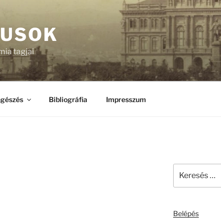
KUSOK
ia tagjai
gészés
Bibliográfia
Impresszum
Keresés
a
következő
kifejezésre:
Belépés