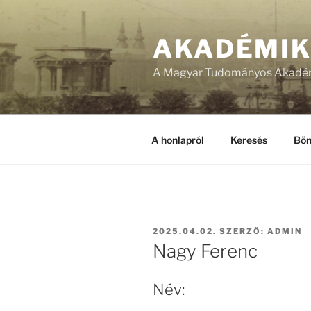
Tartalomhoz
AKADÉMI
A Magyar Tudományos Akadém
A honlapról
Keresés
Bön
BEKÜLDVE:
2025.04.02.
SZERZŐ:
ADMIN
Nagy Ferenc
Név: