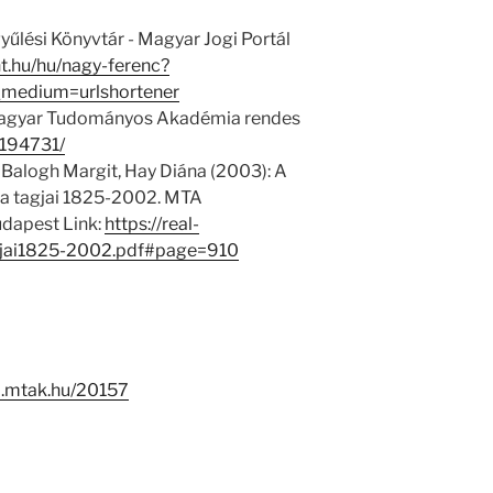
yűlési Könyvtár - Magyar Jogi Portál
nt.hu/hu/nagy-ferenc?
medium=urlshortener
Magyar Tudományos Akadémia rendes
/194731/
 Balogh Margit, Hay Diána (2003): A
 tagjai 1825-2002. MTA
dapest Link:
https://real-
jai1825-2002.pdf#page=910
-i.mtak.hu/20157