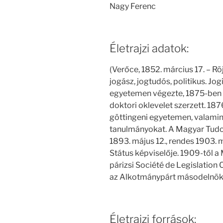
Nagy Ferenc
Életrajzi adatok:
(Verőce, 1852. március 17. – R
jogász, jogtudós, politikus. Jo
egyetemen végezte, 1875-ben
doktori oklevelet szerzett. 1876
göttingeni egyetemen, valamint
tanulmányokat. A Magyar Tudo
1893. május 12., rendes 1903. má
Státus képviselője. 1909-től a
párizsi Société de Legislatio
az Alkotmánypárt másodelnöke.
Életrajzi források: