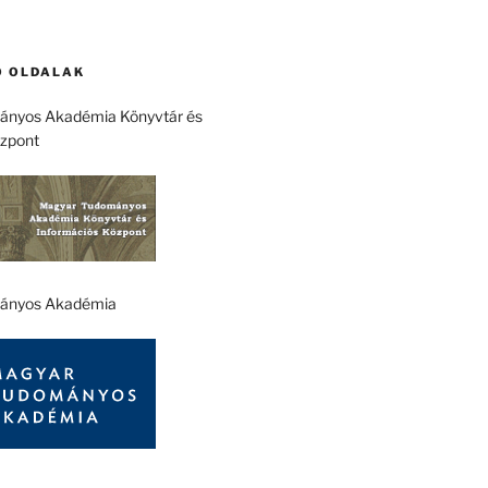
 OLDALAK
nyos Akadémia Könyvtár és
özpont
ányos Akadémia