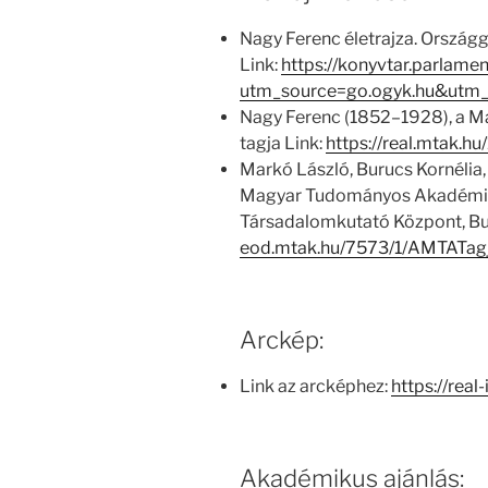
Nagy Ferenc életrajza. Országg
Link:
https://konyvtar.parlame
utm_source=go.ogyk.hu&utm_
Nagy Ferenc (1852–1928), a 
tagja Link:
https://real.mtak.hu
Markó László, Burucs Kornélia,
Magyar Tudományos Akadémia
Társadalomkutató Központ, Bu
eod.mtak.hu/7573/1/AMTATag
Arckép:
Link az arcképhez:
https://real
Akadémikus ajánlás: