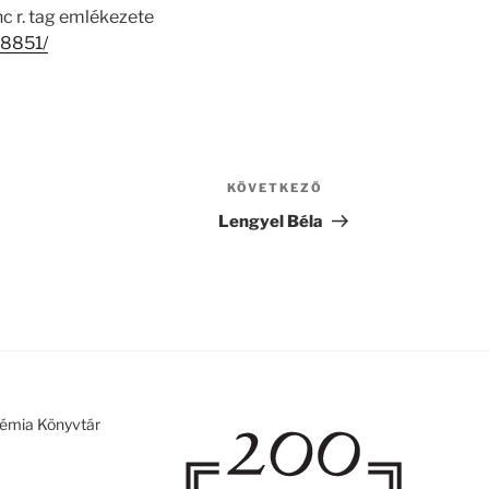
c r. tag emlékezete
18851/
KÖVETKEZŐ
Következő
bejegyzés
Lengyel Béla
émia Könyvtár