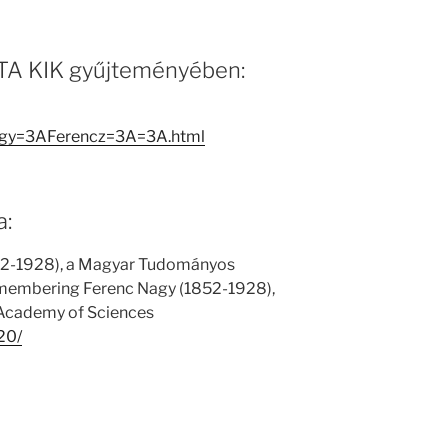
 MTA KIK gyűjteményében:
Nagy=3AFerencz=3A=3A.html
a:
52-1928), a Magyar Tudományos
membering Ferenc Nagy (1852-1928),
 Academy of Sciences
20/