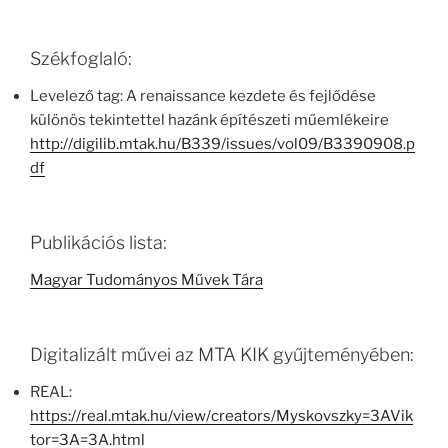
Székfoglaló:
Levelező tag: A renaissance kezdete és fejlődése
különös tekintettel hazánk építészeti műemlékeire
http://digilib.mtak.hu/B339/issues/vol09/B3390908.p
df
Publikációs lista:
Magyar Tudományos Művek Tára
Digitalizált művei az MTA KIK gyűjteményében:
REAL:
https://real.mtak.hu/view/creators/Myskovszky=3AVik
tor=3A=3A.html