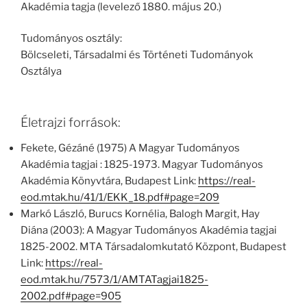
Akadémia tagja (levelező 1880. május 20.)
Tudományos osztály:
Bölcseleti, Társadalmi és Történeti Tudományok
Osztálya
Életrajzi források:
Fekete, Gézáné (1975) A Magyar Tudományos
Akadémia tagjai : 1825-1973. Magyar Tudományos
Akadémia Könyvtára, Budapest Link:
https://real-
eod.mtak.hu/41/1/EKK_18.pdf#page=209
Markó László, Burucs Kornélia, Balogh Margit, Hay
Diána (2003): A Magyar Tudományos Akadémia tagjai
1825-2002. MTA Társadalomkutató Központ, Budapest
Link:
https://real-
eod.mtak.hu/7573/1/AMTATagjai1825-
2002.pdf#page=905