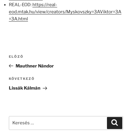
REAL-EOD:
https://real-
eod.mtak.hu/view/creators/Myskovszky=3AViktor=3A
=3A.html
Bejegyzés
Korábbi
ELŐZŐ
navigáció
bejegyzés
Mauthner Nándor
Következő
KÖVETKEZŐ
bejegyzés
Lissák Kálmán
Keresés
Keresé
a