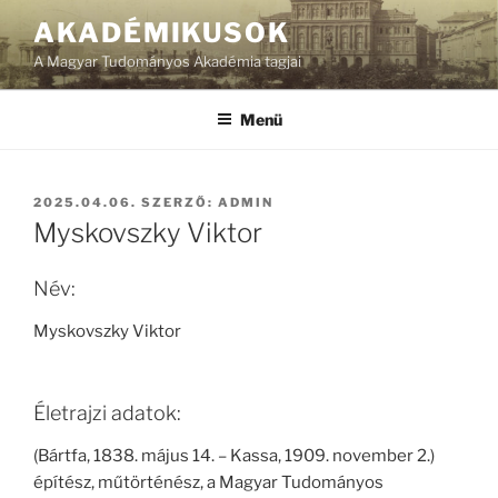
Tartalomhoz
AKADÉMIKUSOK
A Magyar Tudományos Akadémia tagjai
Menü
BEKÜLDVE:
2025.04.06.
SZERZŐ:
ADMIN
Myskovszky Viktor
Név:
Myskovszky Viktor
Életrajzi adatok:
(Bártfa, 1838. május 14. – Kassa, 1909. november 2.)
építész, műtörténész, a Magyar Tudományos