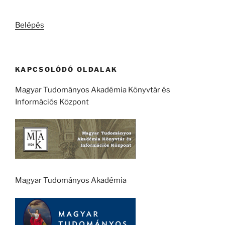
következő
kifejezésre:
Belépés
KAPCSOLÓDÓ OLDALAK
Magyar Tudományos Akadémia Könyvtár és
Információs Központ
Magyar Tudományos Akadémia