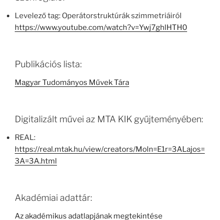
Levelező tag: Operátorstruktúrák szimmetriáiról
https://www.youtube.com/watch?v=Ywj7ghlHTH0
Publikációs lista:
Magyar Tudományos Művek Tára
Digitalizált művei az MTA KIK gyűjteményében:
REAL:
https://real.mtak.hu/view/creators/Moln=E1r=3ALajos=
3A=3A.html
Akadémiai adattár:
Az akadémikus adatlapjának megtekintése