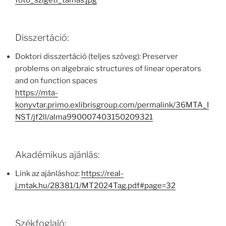
foto_szigeti_tamas.jpg
Disszertáció:
Doktori disszertáció (teljes szöveg): Preserver
problems on algebraic structures of linear operators
and on function spaces
https://mta-
konyvtar.primo.exlibrisgroup.com/permalink/36MTA_I
NST/jf2ll/alma990007403150209321
Akadémikus ajánlás:
Link az ajánláshoz:
https://real-
j.mtak.hu/28381/1/MT2024Tag.pdf#page=32
Székfoglaló: