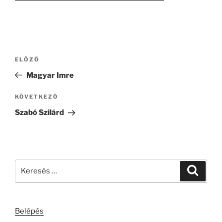
Bejegyzés
Korábbi
ELŐZŐ
navigáció
bejegyzés
Magyar Imre
Következő
KÖVETKEZŐ
bejegyzés
Szabó Szilárd
Keresés
Keresé
a
következő
kifejezésre:
Belépés