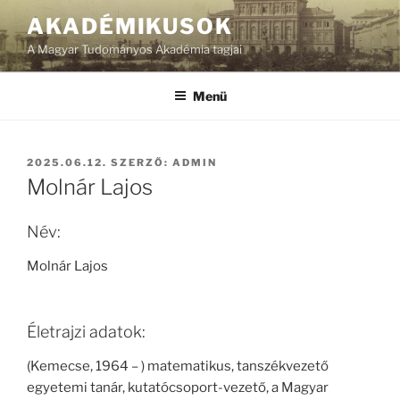
Tartalomhoz
AKADÉMIKUSOK
A Magyar Tudományos Akadémia tagjai
Menü
BEKÜLDVE:
2025.06.12.
SZERZŐ:
ADMIN
Molnár Lajos
Név:
Molnár Lajos
Életrajzi adatok:
(Kemecse, 1964 – ) matematikus, tanszékvezető
egyetemi tanár, kutatócsoport-vezető, a Magyar