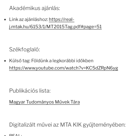
Akadémikus ajánlás:
Link az ajánláshoz:
https://real-
j.mtak.hu/6153/1/MT2015Tag.pdf#page=51
Székfoglaló:
Külső tag: Földünk a legkorábbi időkben
https://www.youtube.com/watch?v=KC5dZRpN6yg
Publikációs lista:
Magyar Tudományos Művek Tára
Digitalizált művei az MTA KIK gyűjteményében: