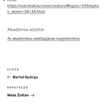
REAL:
https://real.mtak.hu/view/creators/Mojzsis=3AStephe
n_James=3A=3A.html
Akadémiai adattár:
Az akadémikus adatlapjának megtekintése
Bejegyzés
Korábbi
ELŐZŐ
navigáció
bejegyzés
Bartal György
Következő
KÖVETKEZŐ
bejegyzés
Néda Zoltán