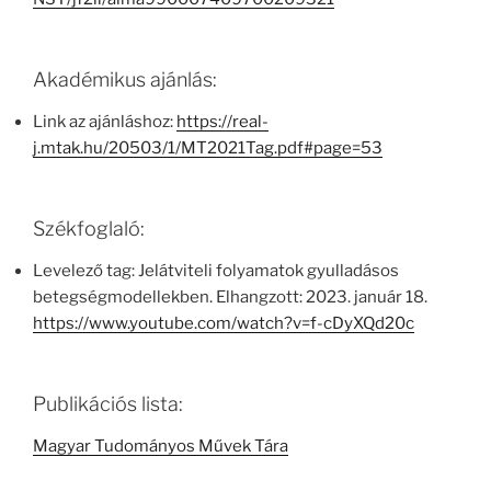
Akadémikus ajánlás:
Link az ajánláshoz:
https://real-
j.mtak.hu/20503/1/MT2021Tag.pdf#page=53
Székfoglaló:
Levelező tag: Jelátviteli folyamatok gyulladásos
betegségmodellekben. Elhangzott: 2023. január 18.
https://www.youtube.com/watch?v=f-cDyXQd20c
Publikációs lista:
Magyar Tudományos Művek Tára