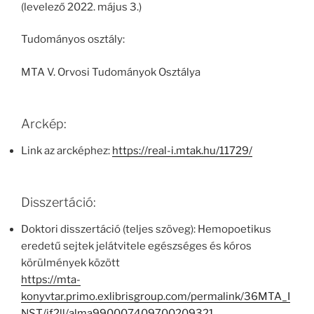
(levelező 2022. május 3.)
Tudományos osztály:
MTA V. Orvosi Tudományok Osztálya
Arckép:
Link az arcképhez:
https://real-i.mtak.hu/11729/
Disszertáció:
Doktori disszertáció (teljes szöveg): Hemopoetikus
eredetű sejtek jelátvitele egészséges és kóros
körülmények között
https://mta-
konyvtar.primo.exlibrisgroup.com/permalink/36MTA_I
NST/jf2ll/alma990007409700209321