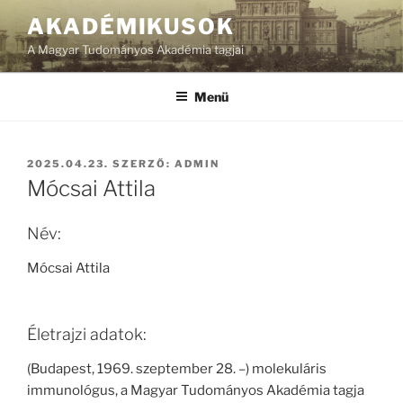
Tartalomhoz
AKADÉMIKUSOK
A Magyar Tudományos Akadémia tagjai
Menü
BEKÜLDVE:
2025.04.23.
SZERZŐ:
ADMIN
Mócsai Attila
Név:
Mócsai Attila
Életrajzi adatok:
(Budapest, 1969. szeptember 28. –) molekuláris
immunológus, a Magyar Tudományos Akadémia tagja