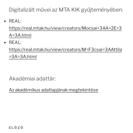
Digitalizált művei az MTA KIK gyűjteményében:
REAL:
https://real.mtak.hu/view/creators/Mocsai=3AA=2E=3
A=3A.html
REAL:
https://real.mtak.hu/view/creators/M=F3csai=3AAttila
=3A=3A.html
Akadémiai adattár:
Az akadémikus adatlapjának megtekintése
Bejegyzés
Korábbi
ELŐZŐ
navigáció