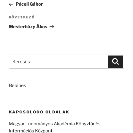
bejegyzés
Péceli Gábor
Következő
KÖVETKEZŐ
bejegyzés
Mesterházy Ákos
Keresés
Keresé
a
következő
kifejezésre:
Belépés
KAPCSOLÓDÓ OLDALAK
Magyar Tudományos Akadémia Könyvtár és
Információs Központ