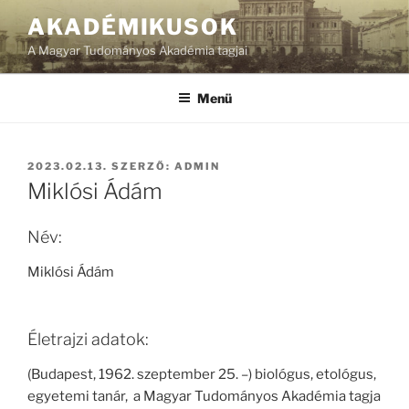
Tartalomhoz
AKADÉMIKUSOK
A Magyar Tudományos Akadémia tagjai
Menü
BEKÜLDVE:
2023.02.13.
SZERZŐ:
ADMIN
Miklósi Ádám
Név:
Miklósi Ádám
Életrajzi adatok:
(Budapest, 1962. szeptember 25. –) biológus, etológus,
egyetemi tanár, a Magyar Tudományos Akadémia tagja