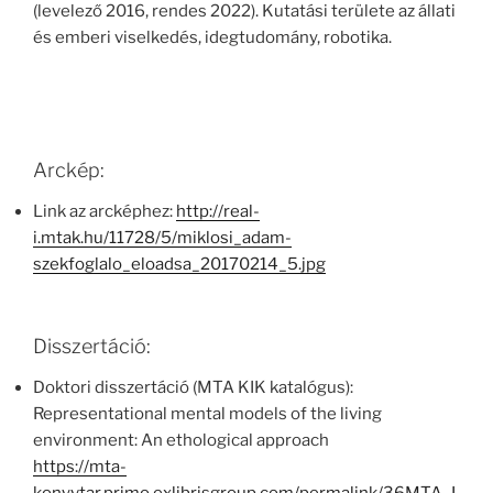
(levelező 2016, rendes 2022). Kutatási területe az állati
és emberi viselkedés, idegtudomány, robotika.
Arckép:
Link az arcképhez:
http://real-
i.mtak.hu/11728/5/miklosi_adam-
szekfoglalo_eloadsa_20170214_5.jpg
Disszertáció:
Doktori disszertáció (MTA KIK katalógus):
Representational mental models of the living
environment: An ethological approach
https://mta-