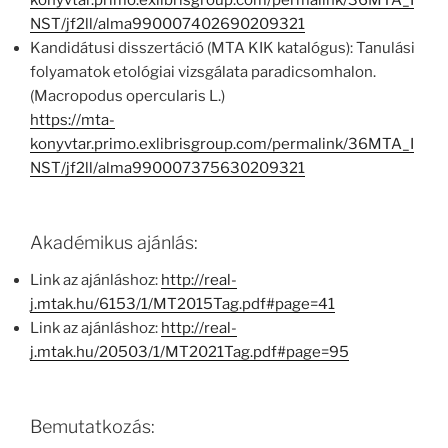
konyvtar.primo.exlibrisgroup.com/permalink/36MTA_I
NST/jf2ll/alma990007402690209321
Kandidátusi disszertáció (MTA KIK katalógus): Tanulási
folyamatok etológiai vizsgálata paradicsomhalon.
(Macropodus opercularis L.)
https://mta-
konyvtar.primo.exlibrisgroup.com/permalink/36MTA_I
NST/jf2ll/alma990007375630209321
Akadémikus ajánlás:
Link az ajánláshoz:
http://real-
j.mtak.hu/6153/1/MT2015Tag.pdf#page=41
Link az ajánláshoz:
http://real-
j.mtak.hu/20503/1/MT2021Tag.pdf#page=95
Bemutatkozás: