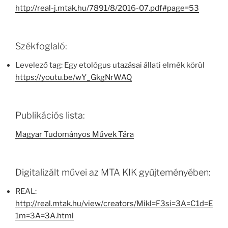
http://real-j.mtak.hu/7891/8/2016-07.pdf#page=53
Székfoglaló:
Levelező tag: Egy etológus utazásai állati elmék körül
https://youtu.be/wY_GkgNrWAQ
Publikációs lista:
Magyar Tudományos Művek Tára
Digitalizált művei az MTA KIK gyűjteményében:
REAL:
http://real.mtak.hu/view/creators/Mikl=F3si=3A=C1d=E
1m=3A=3A.html