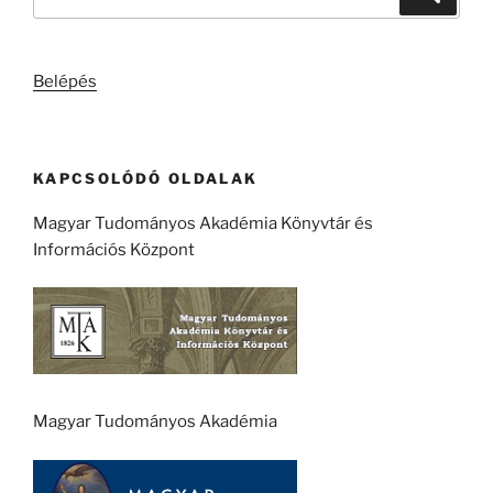
a
következő
kifejezésre:
Belépés
KAPCSOLÓDÓ OLDALAK
Magyar Tudományos Akadémia Könyvtár és
Információs Központ
Magyar Tudományos Akadémia