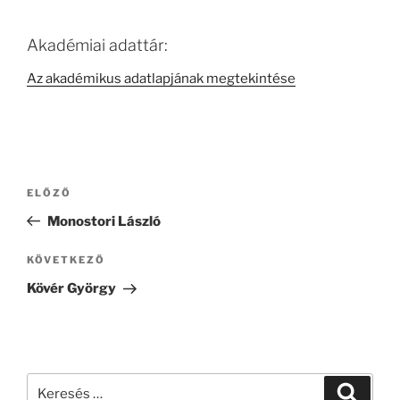
Akadémiai adattár:
Az akadémikus adatlapjának megtekintése
Bejegyzés
Korábbi
ELŐZŐ
navigáció
bejegyzés
Monostori László
Következő
KÖVETKEZŐ
bejegyzés
Kövér György
Keresés
Keresé