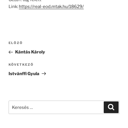
Link:
https://real-eod.mtak.hu/18629/
Bejegyzés
Korábbi
ELŐZŐ
navigáció
bejegyzés
Kántás Károly
Következő
KÖVETKEZŐ
bejegyzés
Istvánffi Gyula
Keresés
Keresé
a
következő
kifejezésre: