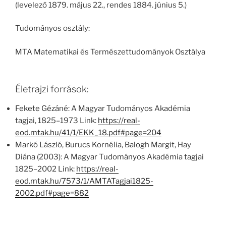
(levelező 1879. május 22., rendes 1884. június 5.)
Tudományos osztály:
MTA Matematikai és Természettudományok Osztálya
Életrajzi források:
Fekete Gézáné: A Magyar Tudományos Akadémia
tagjai, 1825–1973 Link:
https://real-
eod.mtak.hu/41/1/EKK_18.pdf#page=204
Markó László, Burucs Kornélia, Balogh Margit, Hay
Diána (2003): A Magyar Tudományos Akadémia tagjai
1825–2002 Link:
https://real-
eod.mtak.hu/7573/1/AMTATagjai1825-
2002.pdf#page=882