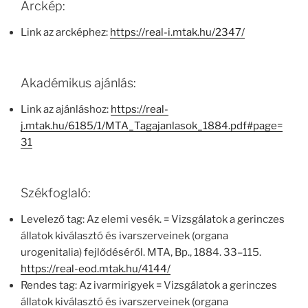
Arckép:
Link az arcképhez:
https://real-i.mtak.hu/2347/
Akadémikus ajánlás:
Link az ajánláshoz:
https://real-
j.mtak.hu/6185/1/MTA_Tagajanlasok_1884.pdf#page=
31
Székfoglaló:
Levelező tag: Az elemi vesék. = Vizsgálatok a gerinczes
állatok kiválasztó és ivarszerveinek (organa
urogenitalia) fejlődéséről. MTA, Bp., 1884. 33–115.
https://real-eod.mtak.hu/4144/
Rendes tag: Az ivarmirigyek = Vizsgálatok a gerinczes
állatok kiválasztó és ivarszerveinek (organa