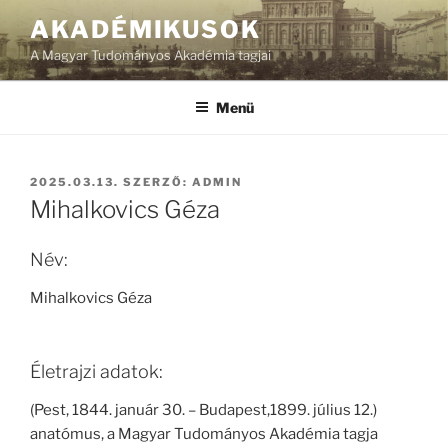
Tartalomhoz
AKADÉMIKUSOK
A Magyar Tudományos Akadémia tagjai
Menü
BEKÜLDVE:
2025.03.13.
SZERZŐ:
ADMIN
Mihalkovics Géza
Név:
Mihalkovics Géza
Életrajzi adatok:
(Pest, 1844. január 30. – Budapest,1899. július 12.)
anatómus, a Magyar Tudományos Akadémia tagja