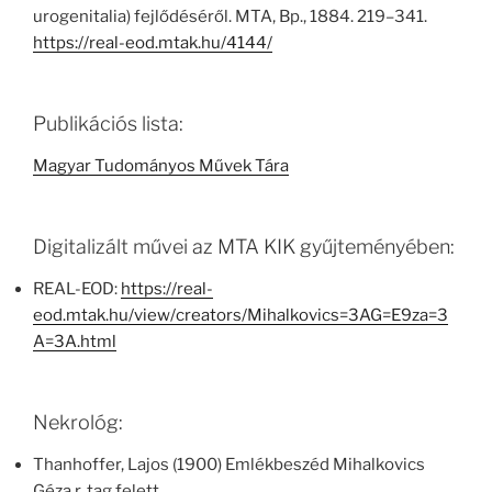
urogenitalia) fejlődéséről. MTA, Bp., 1884. 219–341.
https://real-eod.mtak.hu/4144/
Publikációs lista:
Magyar Tudományos Művek Tára
Digitalizált művei az MTA KIK gyűjteményében:
REAL-EOD:
https://real-
eod.mtak.hu/view/creators/Mihalkovics=3AG=E9za=3
A=3A.html
Nekrológ:
Thanhoffer, Lajos (1900) Emlékbeszéd Mihalkovics
Géza r. tag felett