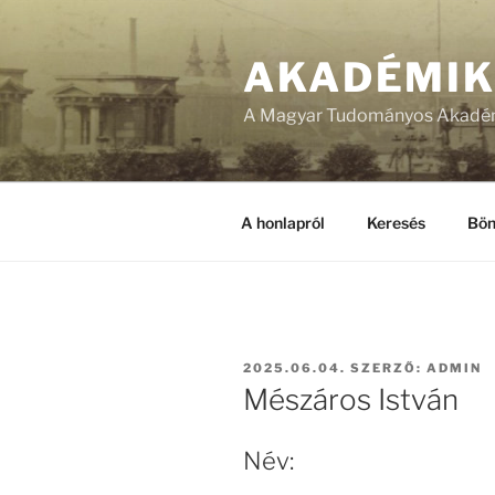
Tartalomhoz
AKADÉMI
A Magyar Tudományos Akadém
A honlapról
Keresés
Bön
BEKÜLDVE:
2025.06.04.
SZERZŐ:
ADMIN
Mészáros István
Név: