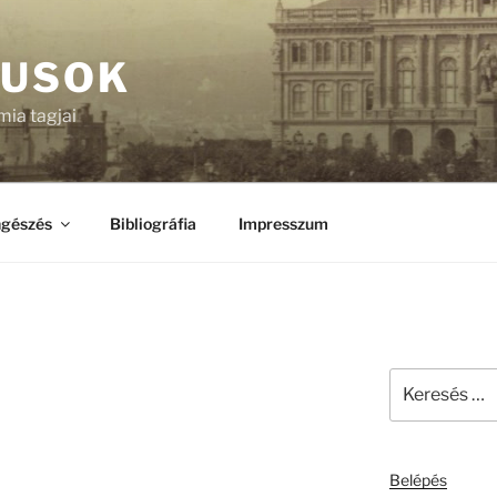
KUSOK
ia tagjai
gészés
Bibliográfia
Impresszum
Keresés
a
következő
kifejezésre:
Belépés