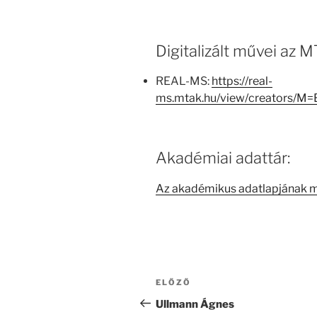
Digitalizált művei az
REAL-MS:
https://real-
ms.mtak.hu/view/creators/M
Akadémiai adattár:
Az akadémikus adatlapjának 
Bejegyzés
Korábbi
ELŐZŐ
navigáció
bejegyzés
Ullmann Ágnes