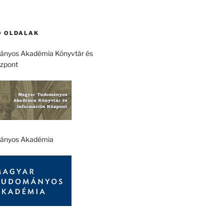
 OLDALAK
nyos Akadémia Könyvtár és
özpont
ányos Akadémia