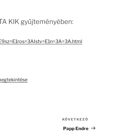
 MTA KIK gyűjteményében:
=E9sz=E1ros=3AIstv=E1n=3A=3A.html
megtekintése
KÖVETKEZŐ
Következő
bejegyzés
Papp Endre