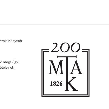
émia Könyvtár
 meg! - Így
tételeinek