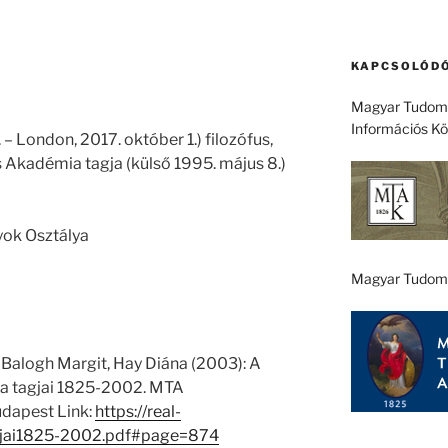
KAPCSOLÓDÓ
Magyar Tudomá
Információs K
– London, 2017. október 1.) filozófus,
Akadémia tagja (külső 1995. május 8.)
yok Osztálya
Magyar Tudom
 Balogh Margit, Hay Diána (2003): A
 tagjai 1825-2002. MTA
dapest Link:
https://real-
jai1825-2002.pdf#page=874