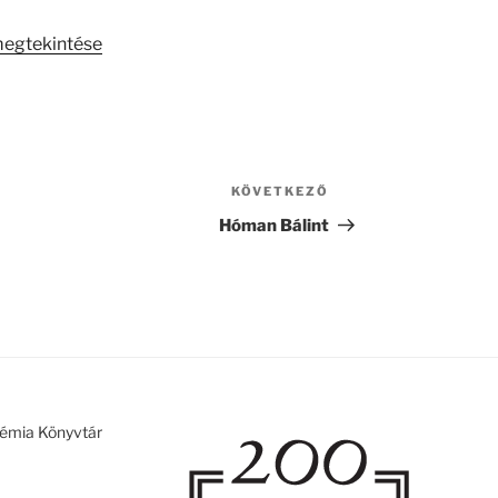
megtekintése
KÖVETKEZŐ
Következő
bejegyzés
Hóman Bálint
émia Könyvtár