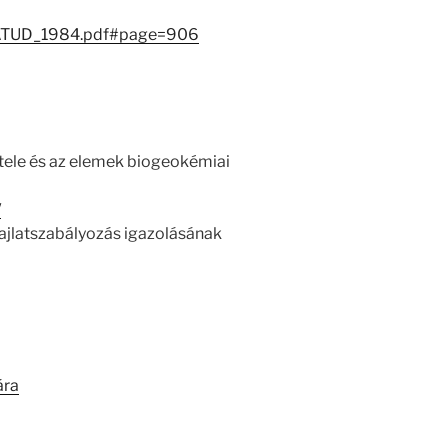
1/MATUD_1984.pdf#page=906
étele és az elemek biogeokémiai
/
hajlatszabályozás igazolásának
ára