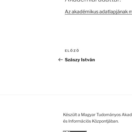
Az akadémikus adatlapjának 
Bejegyzés
Korábbi
ELŐZŐ
navigáció
bejegyzés
Szászy István
Készült a Magyar Tudományos Akad
és Információs Központjában.