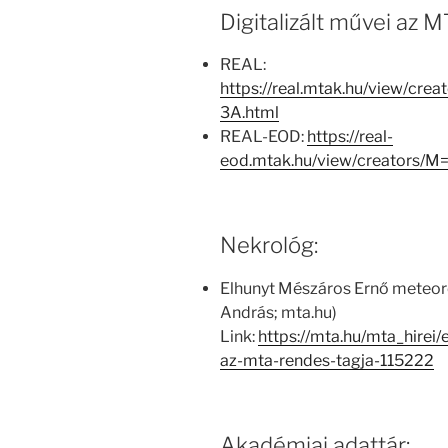
Digitalizált művei az
REAL:
https://real.mtak.hu/view/c
3A.html
REAL-EOD:
https://real-
eod.mtak.hu/view/creators/
Nekrológ:
Elhunyt Mészáros Ernő meteoro
András; mta.hu)
Link:
https://mta.hu/mta_hirei
az-mta-rendes-tagja-115222
Akadémiai adattár: