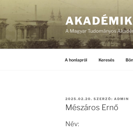
Tartalomhoz
AKADÉMI
A Magyar Tudományos Akadém
A honlapról
Keresés
Bön
BEKÜLDVE:
2025.02.20.
SZERZŐ:
ADMIN
Mészáros Ernő
Név: