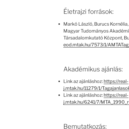
Életrajzi források:
Markó László, Burucs Kornélia,
Magyar Tudományos Akadémia
Társadalomkutató Központ, Bu
eod.mtak.hu/7573/1/AMTATag
Akadémikus ajánlás:
Link az ajánláshoz:
https://real-
j.mtak.hu/11279/1/Tagajanla
Link az ajánláshoz:
https://real-
j.mtak.hu/6241/7/MTA_1990_
Bemutatkozás: