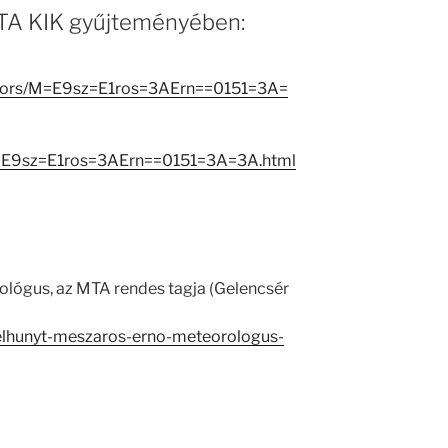
 MTA KIK gyűjteményében:
reators/M=E9sz=E1ros=3AErn==0151=3A=
M=E9sz=E1ros=3AErn==0151=3A=3A.html
lógus, az MTA rendes tagja (Gelencsér
/elhunyt-meszaros-erno-meteorologus-