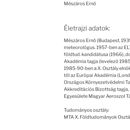
Mészáros Ernő
Életrajzi adatok:
Mészáros Ernő (Budapest, 1935. 
meteorológus. 1957-ben az ELT
földtud. kandidátusa (1966), 
Akadémia tagja (levelező 1985.
1985-90-ben а X. Osztály elnö
től az Európai Akadémia (Lond
Országos Környezetvédelmi Ta
Akkreditációs Bizottság tagja
Egyesülete Magyar Aeroszol Tá
Tudományos osztály:
MTA X. Földtudományok Osztá