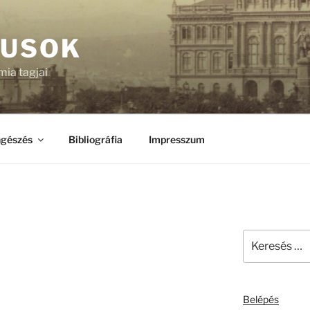
KUSOK
ia tagjai
gészés
Bibliográfia
Impresszum
Keresés
a
következő
kifejezésre:
Belépés