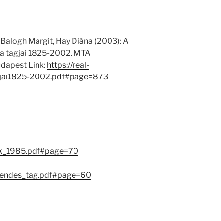
 Balogh Margit, Hay Diána (2003): A
 tagjai 1825-2002. MTA
dapest Link:
https://real-
jai1825-2002.pdf#page=873
sok_1985.pdf#page=70
rendes_tag.pdf#page=60