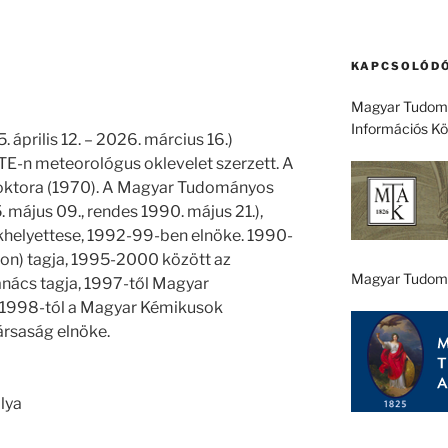
KAPCSOLÓDÓ
Magyar Tudomá
Információs K
április 12. – 2026. március 16.)
E-n meteorológus oklevelet szerzett. A
doktora (1970). A Magyar Tudományos
 május 09., rendes 1990. május 21.),
khelyettese, 1992-99-ben elnöke. 1990-
on) tagja, 1995-2000 között az
Magyar Tudom
nács tagja, 1997-től Magyar
, 1998-tól a Magyar Kémikusok
rsaság elnöke.
lya