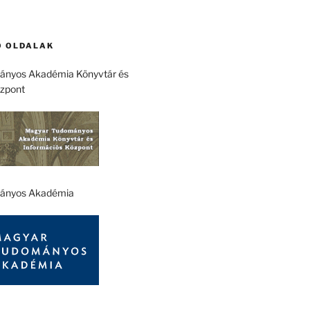
 OLDALAK
nyos Akadémia Könyvtár és
özpont
ányos Akadémia