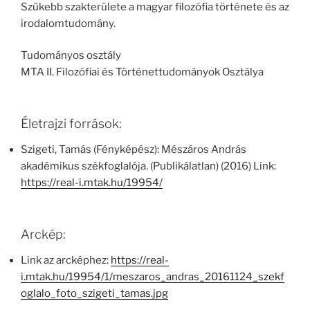
Szűkebb szakterülete a magyar filozófia története és az
irodalomtudomány.
Tudományos osztály
MTA II. Filozófiai és Történettudományok Osztálya
Életrajzi források:
Szigeti, Tamás (Fényképész): Mészáros András
akadémikus székfoglalója. (Publikálatlan) (2016) Link:
https://real-i.mtak.hu/19954/
Arckép:
Link az arcképhez:
https://real-
i.mtak.hu/19954/1/meszaros_andras_20161124_szekf
oglalo_foto_szigeti_tamas.jpg