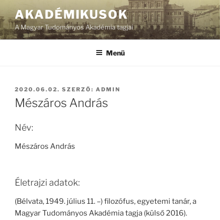
Tartalomhoz
AKADÉMIKUSOK
A Magyar Tudományos Akadémia tagjai
Menü
BEKÜLDVE:
2020.06.02.
SZERZŐ:
ADMIN
Mészáros András
Név:
Mészáros András
Életrajzi adatok:
(Bélvata, 1949. július 11. –) filozófus, egyetemi tanár, a
Magyar Tudományos Akadémia tagja (külső 2016).