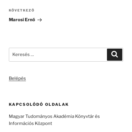
Következő
KÖVETKEZŐ
bejegyzés
Marosi Ernő
Keresés
Keresé
a
következő
kifejezésre:
Belépés
KAPCSOLÓDÓ OLDALAK
Magyar Tudományos Akadémia Könyvtár és
Információs Központ