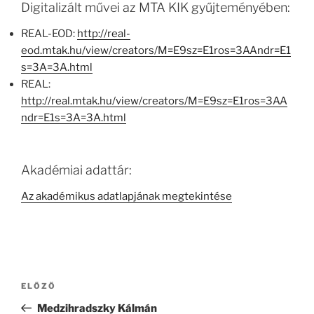
Digitalizált művei az MTA KIK gyűjteményében:
REAL-EOD:
http://real-
eod.mtak.hu/view/creators/M=E9sz=E1ros=3AAndr=E1
s=3A=3A.html
REAL:
http://real.mtak.hu/view/creators/M=E9sz=E1ros=3AA
ndr=E1s=3A=3A.html
Akadémiai adattár:
Az akadémikus adatlapjának megtekintése
Bejegyzés
Korábbi
ELŐZŐ
navigáció
bejegyzés
Medzihradszky Kálmán