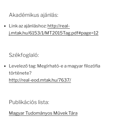
Akadémikus ajánlás:
Link az ajánláshoz:
http://real-
j.mtak.hu/6153/1/MT2015Tag.pdf#page=12
Székfoglaló:
Levelező tag: Megírható-e a magyar filozófia
története?
http://real-eod.mtak.hu/7637/
Publikációs lista:
Magyar Tudományos Művek Tára