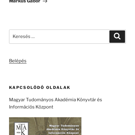
Márkus Gábor
Keresés
Keresé
a
következő
kifejezésre:
Belépés
KAPCSOLÓDÓ OLDALAK
Magyar Tudományos Akadémia Könyvtár és
Információs Központ