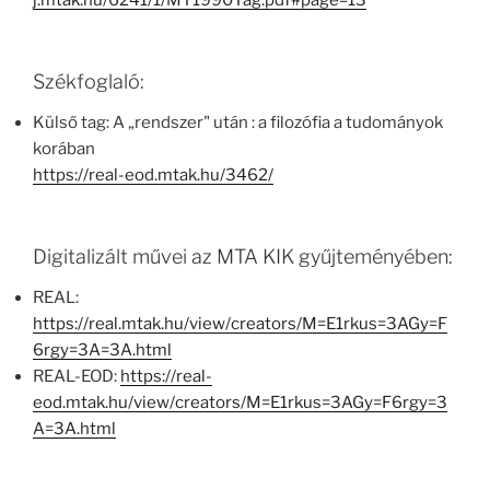
j.mtak.hu/6241/1/MT1990Tag.pdf#page=13
Székfoglaló:
Külső tag: A „rendszer" után : a filozófia a tudományok
korában
https://real-eod.mtak.hu/3462/
Digitalizált művei az MTA KIK gyűjteményében:
REAL:
https://real.mtak.hu/view/creators/M=E1rkus=3AGy=F
6rgy=3A=3A.html
REAL-EOD:
https://real-
eod.mtak.hu/view/creators/M=E1rkus=3AGy=F6rgy=3
A=3A.html