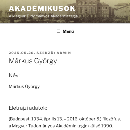
Tartalomhoz
AKADÉMIKUSOK
A Magyar Tudományos Akadémia tagjai
Menü
BEKÜLDVE:
2025.05.26.
SZERZŐ:
ADMIN
Márkus György
Név:
Márkus György
Életrajzi adatok:
(Budapest, 1934. április 13. – 2016. október 5.) filozófus,
a Magyar Tudományos Akadémia tagja (külső 1990.