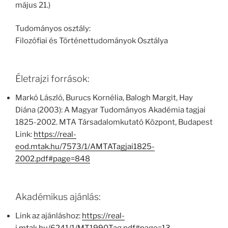
május 21.)
Tudományos osztály:
Filozófiai és Történettudományok Osztálya
Életrajzi források:
Markó László, Burucs Kornélia, Balogh Margit, Hay
Diána (2003): A Magyar Tudományos Akadémia tagjai
1825-2002. MTA Társadalomkutató Központ, Budapest
Link:
https://real-
eod.mtak.hu/7573/1/AMTATagjai1825-
2002.pdf#page=848
Akadémikus ajánlás:
Link az ajánláshoz:
https://real-