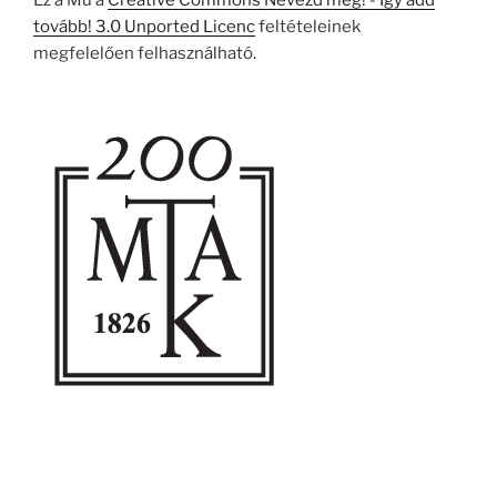
Ez a Mű a
Creative Commons Nevezd meg! - Így add
tovább! 3.0 Unported Licenc
feltételeinek
megfelelően felhasználható.