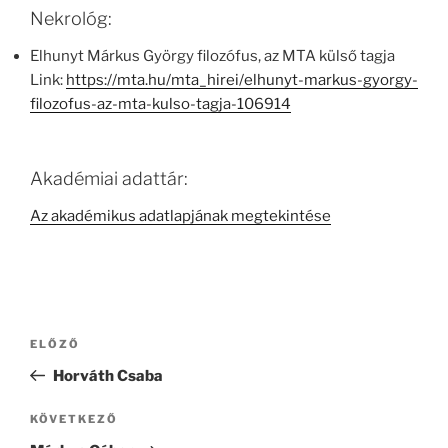
Nekrológ:
Elhunyt Márkus György filozófus, az MTA külső tagja
Link:
https://mta.hu/mta_hirei/elhunyt-markus-gyorgy-
filozofus-az-mta-kulso-tagja-106914
Akadémiai adattár:
Az akadémikus adatlapjának megtekintése
Bejegyzés
Korábbi
ELŐZŐ
navigáció
bejegyzés
Horváth Csaba
Következő
KÖVETKEZŐ
bejegyzés