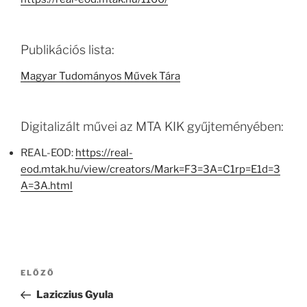
Publikációs lista:
Magyar Tudományos Művek Tára
Digitalizált művei az MTA KIK gyűjteményében:
REAL-EOD:
https://real-
eod.mtak.hu/view/creators/Mark=F3=3A=C1rp=E1d=3
A=3A.html
Bejegyzés
Korábbi
ELŐZŐ
navigáció
bejegyzés
Laziczius Gyula