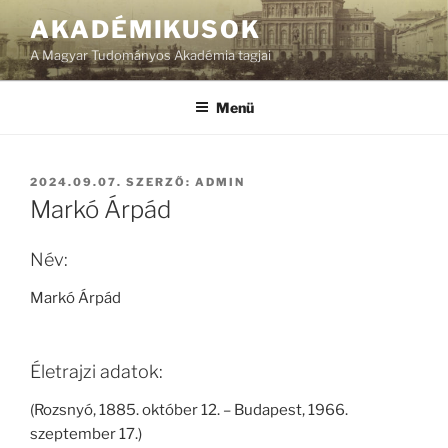
Tartalomhoz
AKADÉMIKUSOK
A Magyar Tudományos Akadémia tagjai
Menü
BEKÜLDVE:
2024.09.07.
SZERZŐ:
ADMIN
Markó Árpád
Név:
Markó Árpád
Életrajzi adatok:
(Rozsnyó, 1885. október 12. – Budapest, 1966.
szeptember 17.)