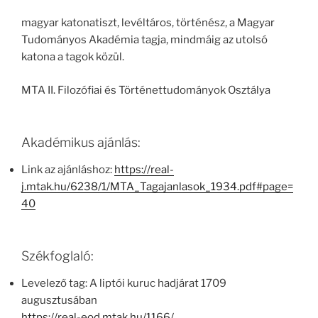
magyar katonatiszt, levéltáros, történész, a Magyar
Tudományos Akadémia tagja, mindmáig az utolsó
katona a tagok közül.
MTA II. Filozófiai és Történettudományok Osztálya
Akadémikus ajánlás:
Link az ajánláshoz:
https://real-
j.mtak.hu/6238/1/MTA_Tagajanlasok_1934.pdf#page=
40
Székfoglaló:
Levelező tag: A liptói kuruc hadjárat 1709
augusztusában
https://real-eod.mtak.hu/1166/