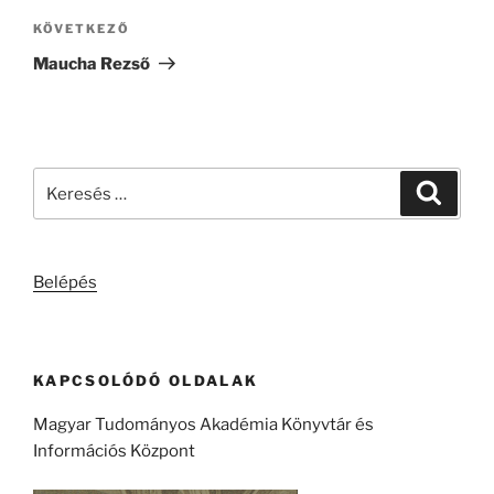
Következő
KÖVETKEZŐ
bejegyzés
Maucha Rezső
Keresés
Keresé
a
következő
kifejezésre:
Belépés
KAPCSOLÓDÓ OLDALAK
Magyar Tudományos Akadémia Könyvtár és
Információs Központ