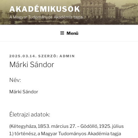
Tartalomhoz
AKADÉMIKUSOK
A Magyar Tudományos Akadémia tagjai
Menü
BEKÜLDVE:
2025.03.14.
SZERZŐ:
ADMIN
Márki Sándor
Név:
Márki Sándor
Életrajzi adatok:
(Kétegyháza, 1853. március 27. – Gödöllő, 1925. július
1.) történész, a Magyar Tudományos Akadémia tagja