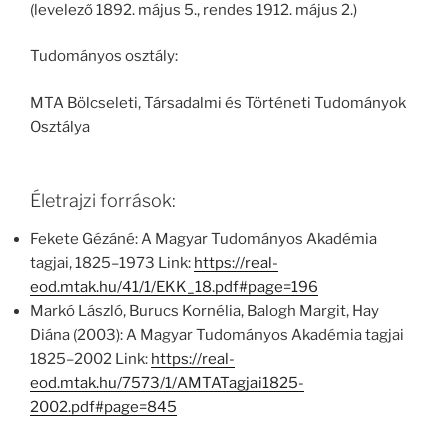
(levelező 1892. május 5., rendes 1912. május 2.)
Tudományos osztály:
MTA Bölcseleti, Társadalmi és Történeti Tudományok
Osztálya
Életrajzi források:
Fekete Gézáné: A Magyar Tudományos Akadémia
tagjai, 1825–1973 Link:
https://real-
eod.mtak.hu/41/1/EKK_18.pdf#page=196
Markó László, Burucs Kornélia, Balogh Margit, Hay
Diána (2003): A Magyar Tudományos Akadémia tagjai
1825–2002 Link:
https://real-
eod.mtak.hu/7573/1/AMTATagjai1825-
2002.pdf#page=845