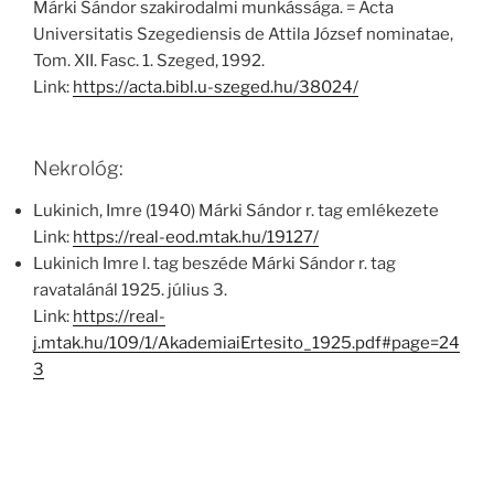
Márki Sándor szakirodalmi munkássága. = Acta
Universitatis Szegediensis de Attila József nominatae,
Tom. XII. Fasc. 1. Szeged, 1992.
Link:
https://acta.bibl.u-szeged.hu/38024/
Nekrológ:
Lukinich, Imre (1940) Márki Sándor r. tag emlékezete
Link:
https://real-eod.mtak.hu/19127/
Lukinich Imre l. tag beszéde Márki Sándor r. tag
ravatalánál 1925. július 3.
Link:
https://real-
j.mtak.hu/109/1/AkademiaiErtesito_1925.pdf#page=24
3