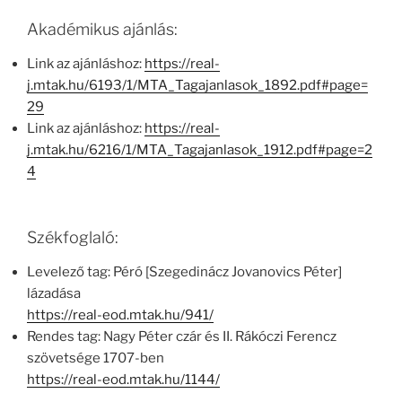
Akadémikus ajánlás:
Link az ajánláshoz:
https://real-
j.mtak.hu/6193/1/MTA_Tagajanlasok_1892.pdf#page=
29
Link az ajánláshoz:
https://real-
j.mtak.hu/6216/1/MTA_Tagajanlasok_1912.pdf#page=2
4
Székfoglaló:
Levelező tag: Péró [Szegedinácz Jovanovics Péter]
lázadása
https://real-eod.mtak.hu/941/
Rendes tag: Nagy Péter czár és II. Rákóczi Ferencz
szövetsége 1707-ben
https://real-eod.mtak.hu/1144/