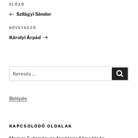
Bejegyzés
Korábbi
ELŐZŐ
navigáció
bejegyzés
Szilágyi Sándor
Következő
KÖVETKEZŐ
bejegyzés
Károlyi Árpád
Keresés
Keresé
a
következő
kifejezésre:
Belépés
KAPCSOLÓDÓ OLDALAK