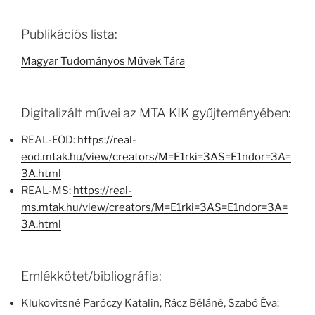
Publikációs lista:
Magyar Tudományos Művek Tára
Digitalizált művei az MTA KIK gyűjteményében:
REAL-EOD:
https://real-
eod.mtak.hu/view/creators/M=E1rki=3AS=E1ndor=3A=
3A.html
REAL-MS:
https://real-
ms.mtak.hu/view/creators/M=E1rki=3AS=E1ndor=3A=
3A.html
Emlékkötet/bibliográfia:
Klukovitsné Paróczy Katalin, Rácz Béláné, Szabó Éva: