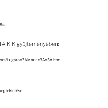
ára
 MTA KIK gyűjteményében:
eators/Lugaro=3AMaria=3A=3A.html
megtekintése