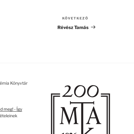
KÖVETKEZŐ
Következő
bejegyzés
Révész Tamás
émia Könyvtár
 meg! - Így
tételeinek