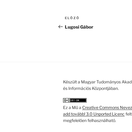
Bejegyzés
Korábbi
ELŐZŐ
navigáció
bejegyzés
Lugosi Gábor
Készült a Magyar Tudományos Akad
és Információs Központjában.
Ez a Mű a
Creative Commons Nevezd
add tovább! 3.0 Unported Licenc
fel
megfelelően felhasználható.