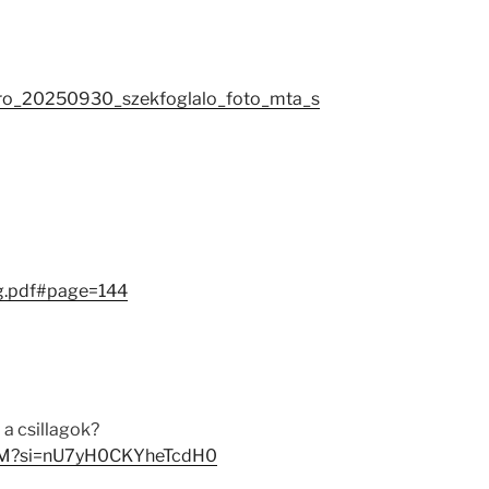
aro_20250930_szekfoglalo_foto_mta_s
g.pdf#page=144
 a csillagok?
BDM?si=nU7yH0CKYheTcdH0