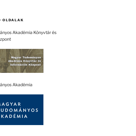
 OLDALAK
nyos Akadémia Könyvtár és
özpont
ányos Akadémia