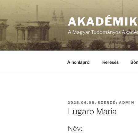
Tartalomhoz
AKADÉMI
A Magyar Tudományos Akadém
A honlapról
Keresés
Bön
BEKÜLDVE:
2025.06.09.
SZERZŐ:
ADMIN
Lugaro Maria
Név: