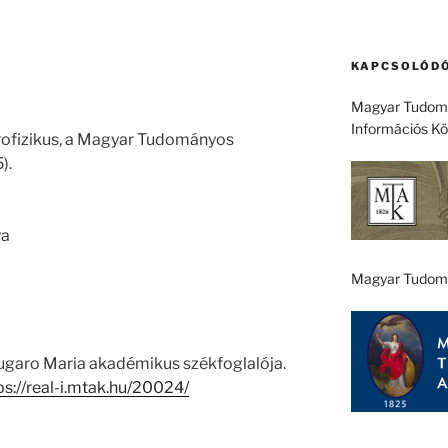
KAPCSOLÓDÓ
Magyar Tudomá
Információs K
ztrofizikus, a Magyar Tudományos
).
ya
Magyar Tudom
Lugaro Maria akadémikus székfoglalója.
ps://real-i.mtak.hu/20024/