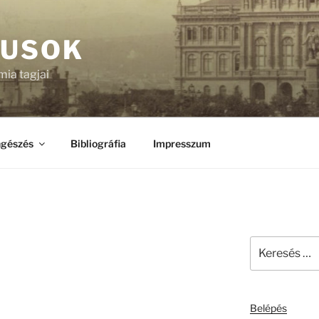
KUSOK
ia tagjai
gészés
Bibliográfia
Impresszum
Keresés
a
következő
kifejezésre:
Belépés