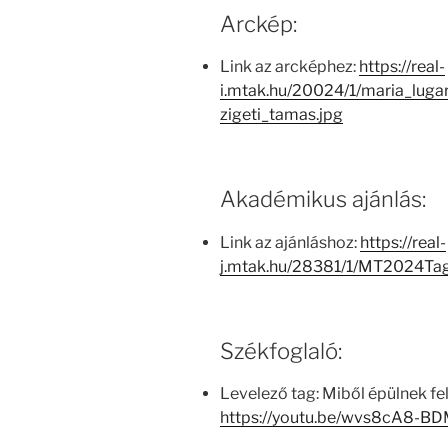
Arckép:
Link az arcképhez:
https://real-
i.mtak.hu/20024/1/maria_lug
zigeti_tamas.jpg
Akadémikus ajánlás:
Link az ajánláshoz:
https://real-
j.mtak.hu/28381/1/MT2024Ta
Székfoglaló:
Levelező tag: Miből épülnek fel
https://youtu.be/wvs8cA8-