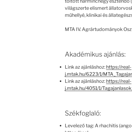
töltött harmincnégy esztendő 
világszerte elismert állatorv
műhellyé, klinikai és állategész
MTA IV. Agrártudományok Osz
Akadémikus ajánlás:
Link az ajánláshoz:
https://real-
j.mtak.hu/6223/1/MTA_Tagaj
Link az ajánláshoz:
https://real-
j.mtak.hu/4051/1/Tagajanlas
Székfoglaló:
Levelező tag: A rhachitis (ang