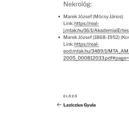
Nekrológ:
Marek József (Mócsy János)
Link:
https://real-
j.mtak.hu/16/1/AkademiaiErt
Marek József (1868-1952) (Ko
Link:
https://real-
eod.mtak.hu/3489/1/MTA_AM
2005_000812033.pdf#page
Bejegyzés
Korábbi
ELŐZŐ
navigáció
bejegyzés
Laziczius Gyula