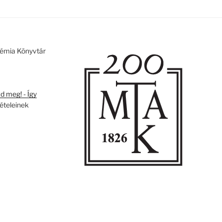
émia Könyvtár
 meg! - Így
tételeinek