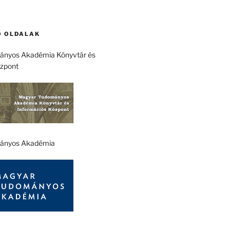
 OLDALAK
nyos Akadémia Könyvtár és
özpont
ányos Akadémia