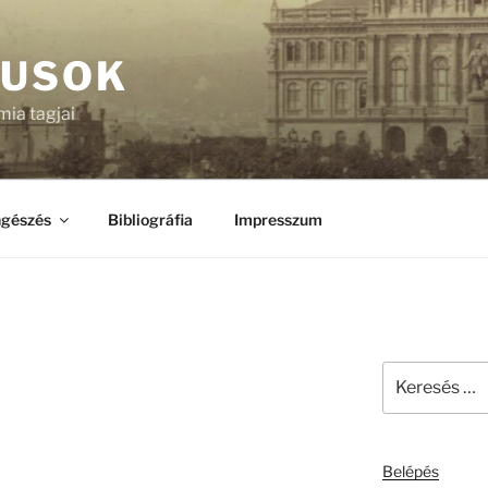
KUSOK
ia tagjai
gészés
Bibliográfia
Impresszum
Keresés
a
következő
kifejezésre:
Belépés