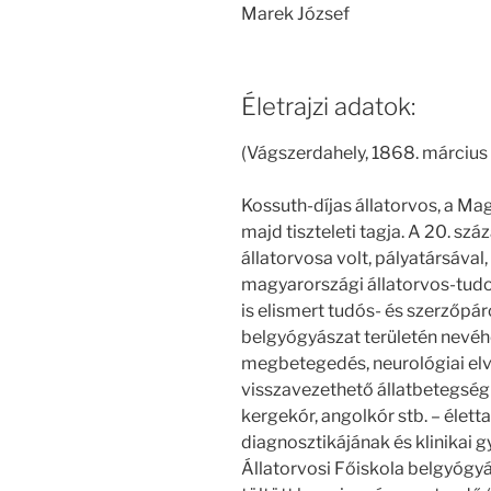
Marek József
Életrajzi adatok:
(Vágszerdahely, 1868. március 
Kossuth-díjas állatorvos, a 
majd tiszteleti tagja. A 20. sz
állatorvosa volt, pályatársával
magyarországi állatorvos-tu
is elismert tudós- és szerzőpár
belgyógyászat területén nevéh
megbetegedés, neurológiai elv
visszavezethető állatbetegség
kergekór, angolkór stb. – életta
diagnosztikájának és klinikai
Állatorvosi Főiskola belgyógyás