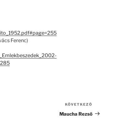
esito_1952.pdf#page=255
vács Ferenc)
_Emlekbeszedek_2002-
=285
KÖVETKEZŐ
Következő
bejegyzés
Maucha Rezső