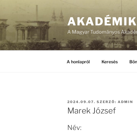
Tartalomhoz
AKADÉMI
A Magyar Tudományos Akadém
A honlapról
Keresés
Bön
BEKÜLDVE:
2024.09.07.
SZERZŐ:
ADMIN
Marek József
Név: