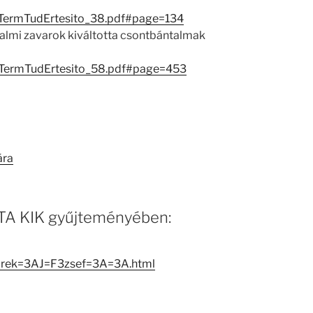
iTermTudErtesito_38.pdf#page=134
almi zavarok kiváltotta csontbántalmak
iTermTudErtesito_58.pdf#page=453
ára
 MTA KIK gyűjteményében:
Marek=3AJ=F3zsef=3A=3A.html