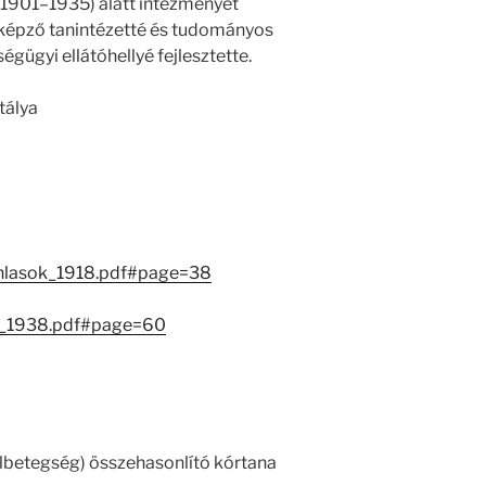
(1901–1935) alatt intézményét
osképző tanintézetté és tudományos
ségügyi ellátóhellyé fejlesztette.
tálya
anlasok_1918.pdf#page=38
ok_1938.pdf#page=60
olbetegség) összehasonlító kórtana