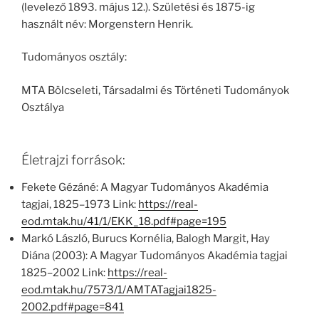
(levelező 1893. május 12.). Születési és 1875-ig
használt név: Morgenstern Henrik.
Tudományos osztály:
MTA Bölcseleti, Társadalmi és Történeti Tudományok
Osztálya
Életrajzi források:
Fekete Gézáné: A Magyar Tudományos Akadémia
tagjai, 1825–1973 Link:
https://real-
eod.mtak.hu/41/1/EKK_18.pdf#page=195
Markó László, Burucs Kornélia, Balogh Margit, Hay
Diána (2003): A Magyar Tudományos Akadémia tagjai
1825–2002 Link:
https://real-
eod.mtak.hu/7573/1/AMTATagjai1825-
2002.pdf#page=841