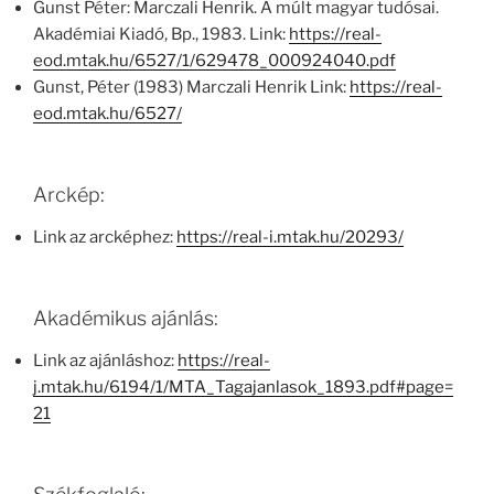
Gunst Péter: Marczali Henrik. A múlt magyar tudósai.
Akadémiai Kiadó, Bp., 1983. Link:
https://real-
eod.mtak.hu/6527/1/629478_000924040.pdf
Gunst, Péter (1983) Marczali Henrik Link:
https://real-
eod.mtak.hu/6527/
Arckép:
Link az arcképhez:
https://real-i.mtak.hu/20293/
Akadémikus ajánlás:
Link az ajánláshoz:
https://real-
j.mtak.hu/6194/1/MTA_Tagajanlasok_1893.pdf#page=
21