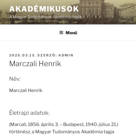
Tartalomhoz
AKADÉMIKUSOK
A Magyar Tudományos Akadémia tagjai
Menü
BEKÜLDVE:
2025.03.13.
SZERZŐ:
ADMIN
Marczali Henrik
Név:
Marczali Henrik
Életrajzi adatok:
(Marcali, 1856. április 3. – Budapest, 1940. július 21.)
történész, a Magyar Tudományos Akadémia tagja