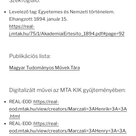
Székfoglaló:
Levelező tag: Egyetemes és Nemzeti történelem.
Elhangzott: 1894. január 15.
https://real-
j.mtak.hu/75/1/AkademiaiErtesito_1894.pdf#page=92
Publikációs lista:
Magyar Tudományos Művek Tára
Digitalizált művei az MTA KIK gyűjteményében:
REAL-EOD:
https://real-
eod.mtak.hu/view/creators/Marczali=3AHenrik=3A=3A
.html
REAL-EOD:
https://real-
eod.mtak.hu/view/creators/Marczali=3AHenry=3A=3A.