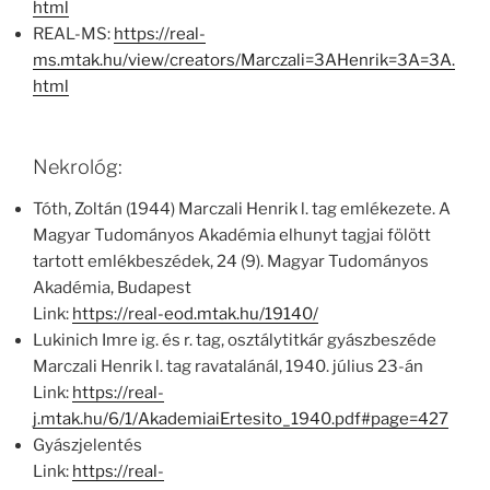
html
REAL-MS:
https://real-
ms.mtak.hu/view/creators/Marczali=3AHenrik=3A=3A.
html
Nekrológ:
Tóth, Zoltán (1944) Marczali Henrik l. tag emlékezete. A
Magyar Tudományos Akadémia elhunyt tagjai fölött
tartott emlékbeszédek, 24 (9). Magyar Tudományos
Akadémia, Budapest
Link:
https://real-eod.mtak.hu/19140/
Lukinich Imre ig. és r. tag, osztálytitkár gyászbeszéde
Marczali Henrik l. tag ravatalánál, 1940. július 23-án
Link:
https://real-
j.mtak.hu/6/1/AkademiaiErtesito_1940.pdf#page=427
Gyászjelentés
Link:
https://real-