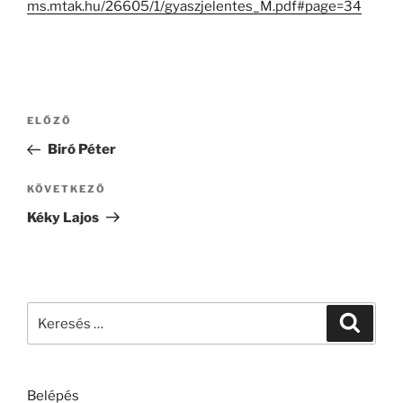
ms.mtak.hu/26605/1/gyaszjelentes_M.pdf#page=34
Bejegyzés
Korábbi
ELŐZŐ
navigáció
bejegyzés
Biró Péter
Következő
KÖVETKEZŐ
bejegyzés
Kéky Lajos
Keresés
Keresé
a
következő
kifejezésre:
Belépés