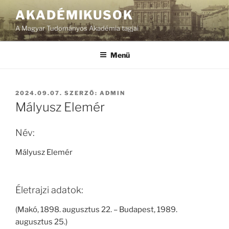
Tartalomhoz
AKADÉMIKUSOK
A Magyar Tudományos Akadémia tagjai
Menü
BEKÜLDVE:
2024.09.07.
SZERZŐ:
ADMIN
Mályusz Elemér
Név:
Mályusz Elemér
Életrajzi adatok:
(Makó, 1898. augusztus 22. – Budapest, 1989.
augusztus 25.)