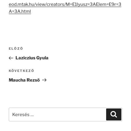
eod.mtak.hu/view/creators/M=E1lyusz=3AElem=E9r=3
A=3A.html
Bejegyzés
Korábbi
ELŐZŐ
navigáció
bejegyzés
Laziczius Gyula
Következő
KÖVETKEZŐ
bejegyzés
Maucha Rezső
Keresés
Keresé
a
következő