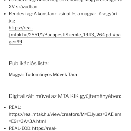
XV. században
Rendes tag: A konstanzi zsinat és a magyar főkegyúri
jog
https://real-
j.mtak.hu/2551/1/BudapestiSzemle_1943_264.pdf#pa
ge=69
Publikációs lista:
Magyar Tudományos Művek Tára
Digitalizált művei az MTA KIK gyűjteményében:
REAL:
https://real.mtak.hu/view/creators/M=E1lyusz=3AElem
=E9r=3A=3A.html
REAL-EOD:
https://real-