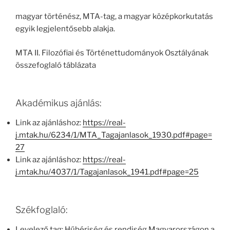
magyar történész, MTA-tag, a magyar középkorkutatás
egyik legjelentősebb alakja.
MTA II. Filozófiai és Történettudományok Osztályának
összefoglaló táblázata
Akadémikus ajánlás:
Link az ajánláshoz:
https://real-
j.mtak.hu/6234/1/MTA_Tagajanlasok_1930.pdf#page=
27
Link az ajánláshoz:
https://real-
j.mtak.hu/4037/1/Tagajanlasok_1941.pdf#page=25
Székfoglaló:
Levelező tag: Hűbériség és rendiség Magyarországon a