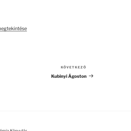
megtekintése
KÖVETKEZŐ
Következő
bejegyzés
Kubinyi Ágoston
émia Könyvtár