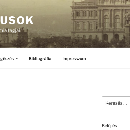
KUSOK
ia tagjai
gészés
Bibliográfia
Impresszum
Keresés
a
következő
kifejezésre:
Belépés