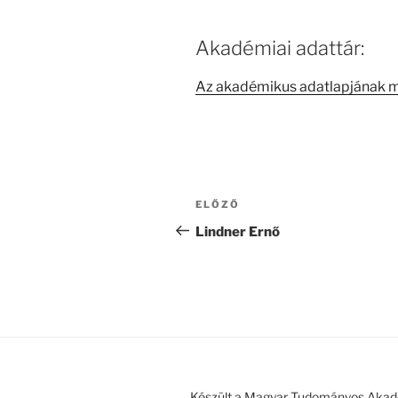
Akadémiai adattár:
Az akadémikus adatlapjának 
Bejegyzés
Korábbi
ELŐZŐ
navigáció
bejegyzés
Lindner Ernő
Készült a Magyar Tudományos Akad