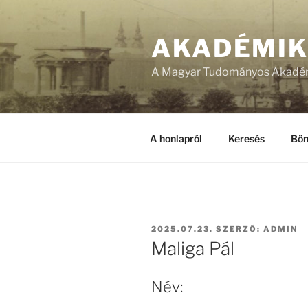
Tartalomhoz
AKADÉMI
A Magyar Tudományos Akadém
A honlapról
Keresés
Bön
BEKÜLDVE:
2025.07.23.
SZERZŐ:
ADMIN
Maliga Pál
Név: