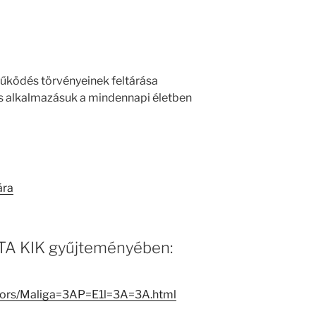
működés törvényeinek feltárása
s alkalmazásuk a mindennapi életben
ára
 MTA KIK gyűjteményében:
eators/Maliga=3AP=E1l=3A=3A.html