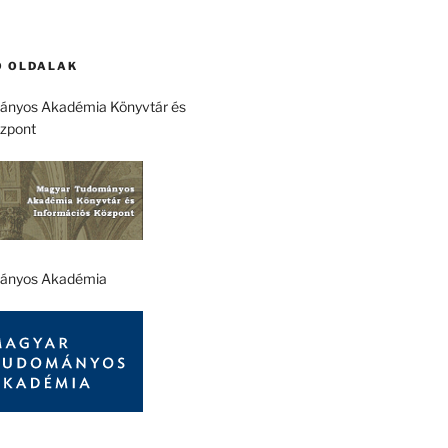
 OLDALAK
nyos Akadémia Könyvtár és
özpont
ányos Akadémia