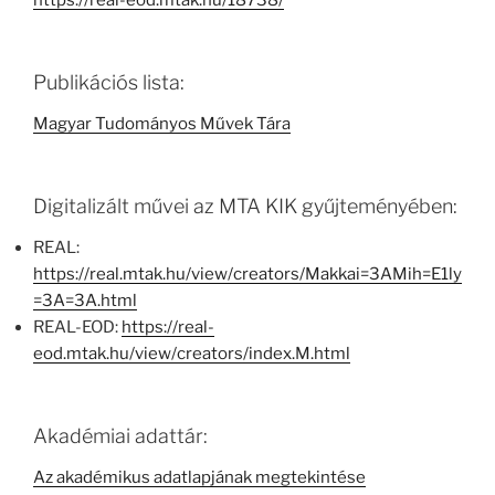
https://real-eod.mtak.hu/18738/
Publikációs lista:
Magyar Tudományos Művek Tára
Digitalizált művei az MTA KIK gyűjteményében:
REAL:
https://real.mtak.hu/view/creators/Makkai=3AMih=E1ly
=3A=3A.html
REAL-EOD:
https://real-
eod.mtak.hu/view/creators/index.M.html
Akadémiai adattár:
Az akadémikus adatlapjának megtekintése