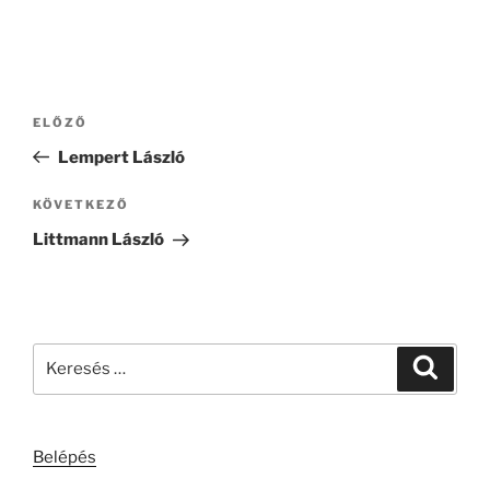
Bejegyzés
Korábbi
ELŐZŐ
navigáció
bejegyzés
Lempert László
Következő
KÖVETKEZŐ
bejegyzés
Littmann László
Keresés
Keresé
a
következő
kifejezésre:
Belépés