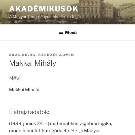
Tartalomhoz
AKADÉMIKUSOK
A Magyar Tudományos Akadémia tagjai
Menü
BEKÜLDVE:
2025.08.06.
SZERZŐ:
ADMIN
Makkai Mihály
Név:
Makkai Mihály
Életrajzi adatok:
(1939. június 24. – ) matematikus, algebrai logika,
modellelmélet, kategóriaelmélet, a Magyar