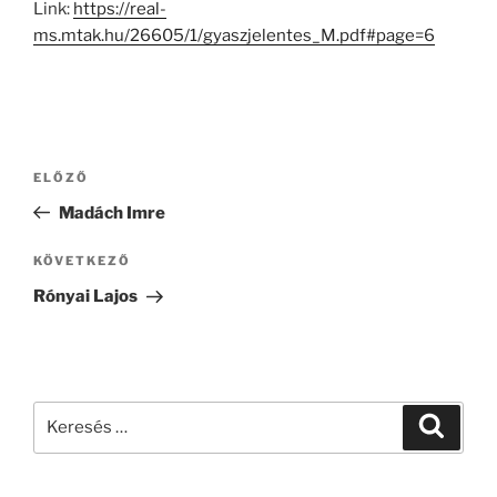
Link:
https://real-
ms.mtak.hu/26605/1/gyaszjelentes_M.pdf#page=6
Bejegyzés
Korábbi
ELŐZŐ
navigáció
bejegyzés
Madách Imre
Következő
KÖVETKEZŐ
bejegyzés
Rónyai Lajos
Keresés
Keresé
a
következő
kifejezésre: