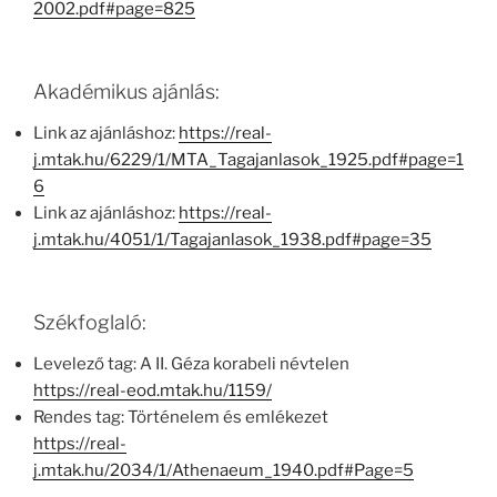
2002.pdf#page=825
Akadémikus ajánlás:
Link az ajánláshoz:
https://real-
j.mtak.hu/6229/1/MTA_Tagajanlasok_1925.pdf#page=1
6
Link az ajánláshoz:
https://real-
j.mtak.hu/4051/1/Tagajanlasok_1938.pdf#page=35
Székfoglaló:
Levelező tag: A II. Géza korabeli névtelen
https://real-eod.mtak.hu/1159/
Rendes tag: Történelem és emlékezet
https://real-
j.mtak.hu/2034/1/Athenaeum_1940.pdf#Page=5