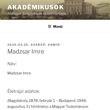
Tartalomhoz
AKADÉMIKUSOK
A Magyar Tudományos Akadémia tagjai
Menü
BEKÜLDVE:
2025.03.25.
SZERZŐ:
ADMIN
Madzsar Imre
Név:
Madzsar Imre
Életrajzi adatok:
(Nagykároly, 1878. február 1. – Budapest, 1946.
augusztus 3.) történész, a Magyar Tudományos