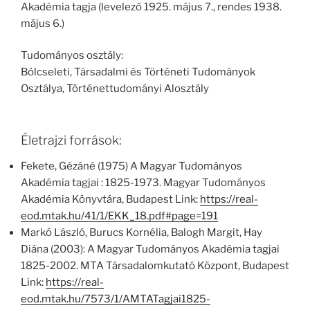
Akadémia tagja (levelező 1925. május 7., rendes 1938.
május 6.)
Tudományos osztály:
Bölcseleti, Társadalmi és Történeti Tudományok
Osztálya, Történettudományi Alosztály
Életrajzi források:
Fekete, Gézáné (1975) A Magyar Tudományos
Akadémia tagjai : 1825-1973. Magyar Tudományos
Akadémia Könyvtára, Budapest Link:
https://real-
eod.mtak.hu/41/1/EKK_18.pdf#page=191
Markó László, Burucs Kornélia, Balogh Margit, Hay
Diána (2003): A Magyar Tudományos Akadémia tagjai
1825-2002. MTA Társadalomkutató Központ, Budapest
Link:
https://real-
eod.mtak.hu/7573/1/AMTATagjai1825-