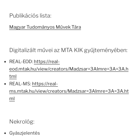
Publikációs lista:
Magyar Tudományos Művek Tára
Digitalizált művei az MTA KIK gyűjteményében:
REAL-EOD:
https://real-
eod.mtak.hu/view/creators/Madzsar=3AImre=3A=3A.h
tml
REAL-MS:
https://real-
ms.mtak.hu/view/creators/Madzsar=3AImre=3A=3A.ht
ml
Nekrológ:
Gyászjelentés