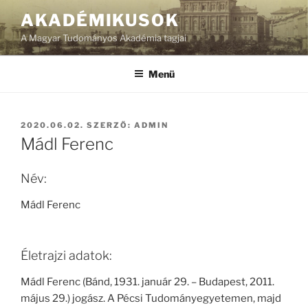
Tartalomhoz
AKADÉMIKUSOK
A Magyar Tudományos Akadémia tagjai
Menü
BEKÜLDVE:
2020.06.02.
SZERZŐ:
ADMIN
Mádl Ferenc
Név:
Mádl Ferenc
Életrajzi adatok:
Mádl Ferenc (Bánd, 1931. január 29. – Budapest, 2011.
május 29.) jogász. A Pécsi Tudományegyetemen, majd