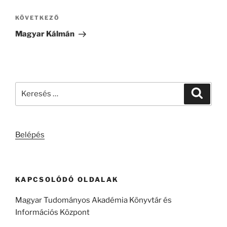
Következő
KÖVETKEZŐ
bejegyzés
Magyar Kálmán
Keresés
Keresé
a
következő
kifejezésre:
Belépés
KAPCSOLÓDÓ OLDALAK
Magyar Tudományos Akadémia Könyvtár és
Információs Központ