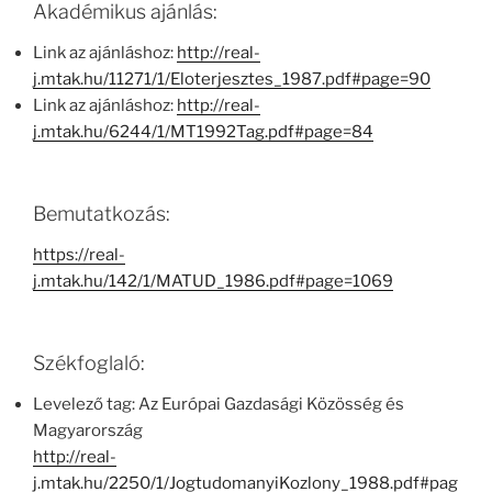
Akadémikus ajánlás:
Link az ajánláshoz:
http://real-
j.mtak.hu/11271/1/Eloterjesztes_1987.pdf#page=90
Link az ajánláshoz:
http://real-
j.mtak.hu/6244/1/MT1992Tag.pdf#page=84
Bemutatkozás:
https://real-
j.mtak.hu/142/1/MATUD_1986.pdf#page=1069
Székfoglaló:
Levelező tag: Az Európai Gazdasági Közösség és
Magyarország
http://real-
j.mtak.hu/2250/1/JogtudomanyiKozlony_1988.pdf#pag