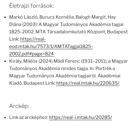
Életrajzi források:
Markó László, Burucs Kornélia, Balogh Margit, Hay
Diána (2003): A Magyar Tudományos Akadémia tagjai
1825-2002. MTA Társadalomkutató Központ, Budapest
Link:
https://real-
eod.mtak.hu/7573/1/AMTATagjai1825-
2002.pdf#page=824
Király, Miklós (2024) Mádl Ferenc (1931–2011), a Magyar
Tudományos Akadémia rendes tagja. In: Portrék a
Magyar Tudományos Akadémia tagjairól. Akadémiai
Kiadó, Budapest Link:
https://real.mtak.hu/220635/
Arckép:
Link az arcképhez:
https://real-i.mtak.hu/20285/