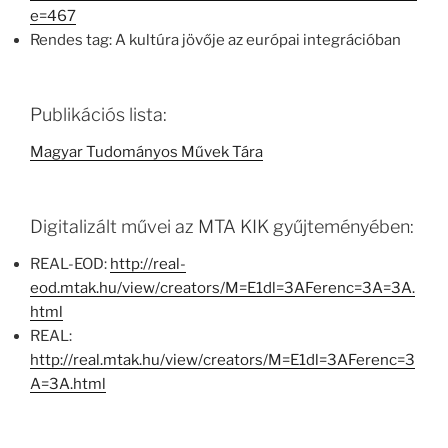
e=467
Rendes tag: A kultúra jövője az európai integrációban
Publikációs lista:
Magyar Tudományos Művek Tára
Digitalizált művei az MTA KIK gyűjteményében:
REAL-EOD:
http://real-
eod.mtak.hu/view/creators/M=E1dl=3AFerenc=3A=3A.
html
REAL:
http://real.mtak.hu/view/creators/M=E1dl=3AFerenc=3
A=3A.html