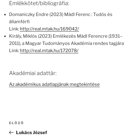
Emlékkötet/bibliográfia:
Domaniczky Endre (2023) Mádl Ferenc : Tudós és
államférfi
Link:
http://real.mtak.hu/169042/
Király, Miklós (2023) Emlékezés Mádl Ferencre (1931–
2011), a Magyar Tudományos Akadémia rendes tagjára
Link:
http://real.mtak.hu/172078/
Akadémiai adattár:
Az akadémikus adatlapjának megtekintése
Bejegyzés
Korábbi
ELŐZŐ
navigáció
bejegyzés
Lukács József