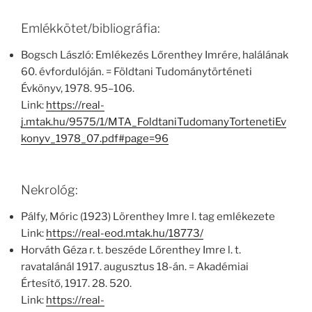
Emlékkötet/bibliográfia:
Bogsch László: Emlékezés Lőrenthey Imrére, halálának
60. évfordulóján. = Földtani Tudománytörténeti
Évkönyv, 1978. 95–106.
Link:
https://real-
j.mtak.hu/9575/1/MTA_FoldtaniTudomanyTortenetiEv
konyv_1978_07.pdf#page=96
Nekrológ:
Pálfy, Móric (1923) Lörenthey Imre l. tag emlékezete
Link:
https://real-eod.mtak.hu/18773/
Horváth Géza r. t. beszéde Lőrenthey Imre l. t.
ravatalánál 1917. augusztus 18-án. = Akadémiai
Értesítő, 1917. 28. 520.
Link:
https://real-