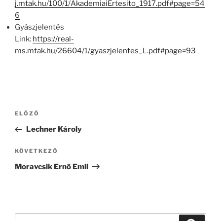
j.mtak.hu/100/1/AkademiaiErtesito_1917.pdf#page=54
6
Gyászjelentés
Link:
https://real-
ms.mtak.hu/26604/1/gyaszjelentes_L.pdf#page=93
Bejegyzés
Korábbi
ELŐZŐ
navigáció
bejegyzés
Lechner Károly
Következő
KÖVETKEZŐ
bejegyzés
Moravcsik Ernő Emil
Keresés