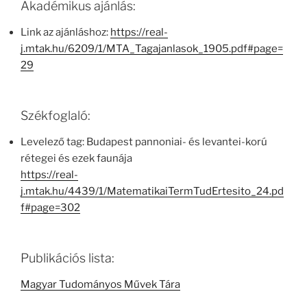
Akadémikus ajánlás:
Link az ajánláshoz:
https://real-
j.mtak.hu/6209/1/MTA_Tagajanlasok_1905.pdf#page=
29
Székfoglaló:
Levelező tag: Budapest pannoniai- és levantei-korú
rétegei és ezek faunája
https://real-
j.mtak.hu/4439/1/MatematikaiTermTudErtesito_24.pd
f#page=302
Publikációs lista:
Magyar Tudományos Művek Tára