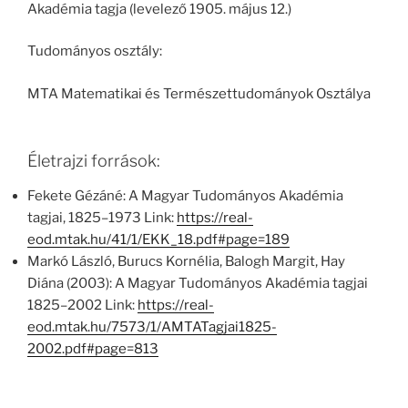
Akadémia tagja (levelező 1905. május 12.)
Tudományos osztály:
MTA Matematikai és Természettudományok Osztálya
Életrajzi források:
Fekete Gézáné: A Magyar Tudományos Akadémia
tagjai, 1825–1973 Link:
https://real-
eod.mtak.hu/41/1/EKK_18.pdf#page=189
Markó László, Burucs Kornélia, Balogh Margit, Hay
Diána (2003): A Magyar Tudományos Akadémia tagjai
1825–2002 Link:
https://real-
eod.mtak.hu/7573/1/AMTATagjai1825-
2002.pdf#page=813