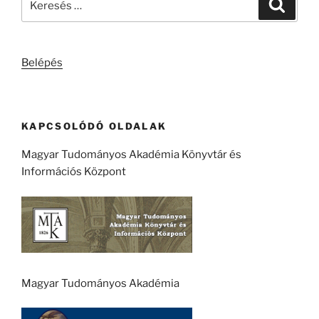
Keresé
a
következő
kifejezésre:
Belépés
KAPCSOLÓDÓ OLDALAK
Magyar Tudományos Akadémia Könyvtár és
Információs Központ
Magyar Tudományos Akadémia