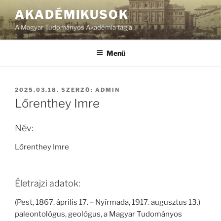
Tartalomhoz
AKADÉMIKUSOK
A Magyar Tudományos Akadémia tagjai
Menü
BEKÜLDVE:
2025.03.18.
SZERZŐ:
ADMIN
Lőrenthey Imre
Név:
Lőrenthey Imre
Életrajzi adatok:
(Pest, 1867. április 17. – Nyírmada, 1917. augusztus 13.)
paleontológus, geológus, a Magyar Tudományos