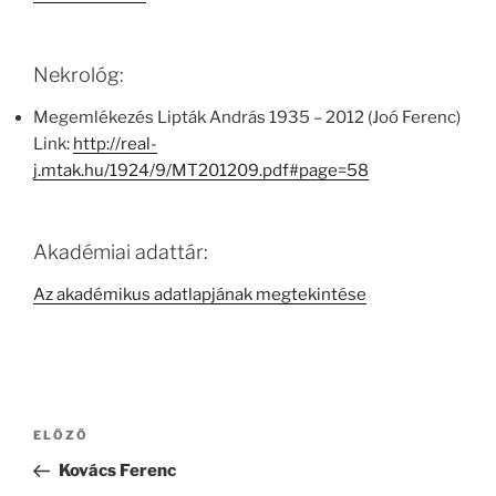
Nekrológ:
Megemlékezés Lipták András 1935 – 2012 (Joó Ferenc)
Link:
http://real-
j.mtak.hu/1924/9/MT201209.pdf#page=58
Akadémiai adattár:
Az akadémikus adatlapjának megtekintése
Bejegyzés
Korábbi
ELŐZŐ
navigáció
bejegyzés
Kovács Ferenc