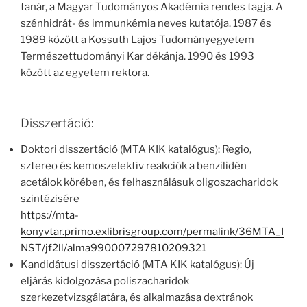
tanár, a Magyar Tudományos Akadémia rendes tagja. A
szénhidrát- és immunkémia neves kutatója. 1987 és
1989 között a Kossuth Lajos Tudományegyetem
Természettudományi Kar dékánja. 1990 és 1993
között az egyetem rektora.
Disszertáció:
Doktori disszertáció (MTA KIK katalógus): Regio,
sztereo és kemoszelektív reakciók a benzilidén
acetálok körében, és felhasználásuk oligoszacharidok
szintézisére
https://mta-
konyvtar.primo.exlibrisgroup.com/permalink/36MTA_I
NST/jf2ll/alma990007297810209321
Kandidátusi disszertáció (MTA KIK katalógus): Új
eljárás kidolgozása poliszacharidok
szerkezetvizsgálatára, és alkalmazása dextránok