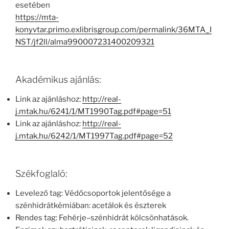
esetében
https://mta-
konyvtar.primo.exlibrisgroup.com/permalink/36MTA_I
NST/jf2ll/alma990007231400209321
Akadémikus ajánlás:
Link az ajánláshoz:
http://real-
j.mtak.hu/6241/1/MT1990Tag.pdf#page=51
Link az ajánláshoz:
http://real-
j.mtak.hu/6242/1/MT1997Tag.pdf#page=52
Székfoglaló:
Levelező tag: Védőcsoportok jelentősége a
szénhidrátkémiában: acetálok és észterek
Rendes tag: Fehérje–szénhidrát kölcsönhatások.