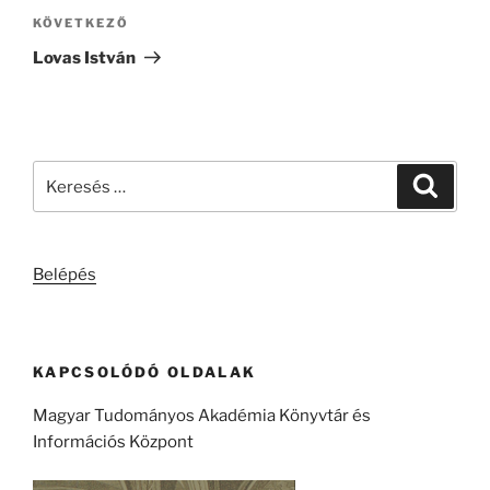
Következő
KÖVETKEZŐ
bejegyzés
Lovas István
Keresés
Keresé
a
következő
kifejezésre:
Belépés
KAPCSOLÓDÓ OLDALAK
Magyar Tudományos Akadémia Könyvtár és
Információs Központ