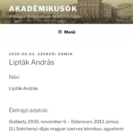
Tartalomhoz
AKADÉMIKUSOK
A Magyar Tudományos Akadémia tagjai
Menü
BEKÜLDVE:
2020.06.02.
SZERZŐ:
ADMIN
Lipták András
Név:
Lipták András
Életrajzi adatok:
(Székely, 1935. november 6. – Debrecen, 2012. június
11.) Széchenyi-díjas magyar szerves kémikus, egyetemi