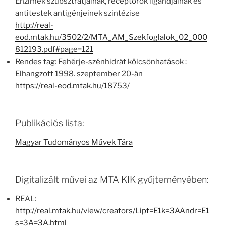
Enzimek szubsztrátjainak, receptorok ligandjainak és
antitestek antigénjeinek szintézise
http://real-
eod.mtak.hu/3502/2/MTA_AM_Szekfoglalok_02_000
812193.pdf#page=121
Rendes tag: Fehérje-szénhidrát kölcsönhatások :
Elhangzott 1998. szeptember 20-án
https://real-eod.mtak.hu/18753/
Publikációs lista:
Magyar Tudományos Művek Tára
Digitalizált művei az MTA KIK gyűjteményében:
REAL:
http://real.mtak.hu/view/creators/Lipt=E1k=3AAndr=E1
s=3A=3A.html