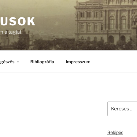
KUSOK
ia tagjai
gészés
Bibliográfia
Impresszum
Keresés
a
következő
kifejezésre:
Belépés