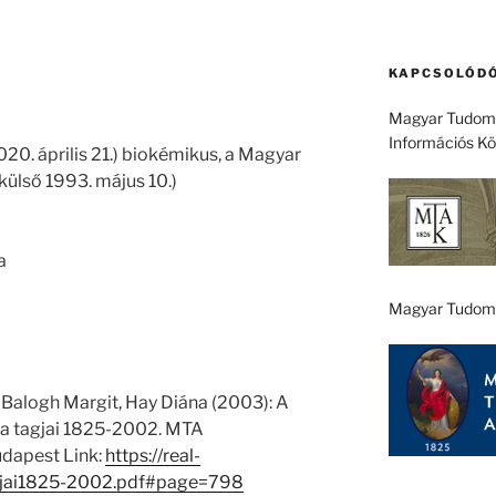
KAPCSOLÓDÓ
Magyar Tudomá
Információs K
20. április 21.) biokémikus, a Magyar
ülső 1993. május 10.)
a
Magyar Tudom
 Balogh Margit, Hay Diána (2003): A
 tagjai 1825-2002. MTA
dapest Link:
https://real-
gjai1825-2002.pdf#page=798