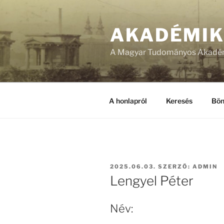
Tartalomhoz
AKADÉMI
A Magyar Tudományos Akadém
A honlapról
Keresés
Bön
BEKÜLDVE:
2025.06.03.
SZERZŐ:
ADMIN
Lengyel Péter
Név: