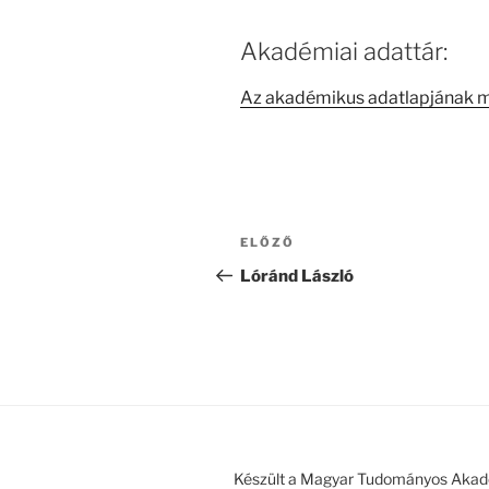
Akadémiai adattár:
Az akadémikus adatlapjának 
Bejegyzés
Korábbi
ELŐZŐ
navigáció
bejegyzés
Lóránd László
Készült a Magyar Tudományos Akad