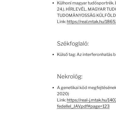
Külhoni magyar tudósportrék. 
24.). HÍRLEVÉL. MAGYAR 
TUDOMÁNYOSSÁG KÜLFÖLDÖN 
Link:
https://real.mtak.hu/1865
Székfoglaló:
Külső tag: Az interferonhatás 
Nekrológ:
A genetikai kód megfejtésének
2020)
Link:
https://real-j.mtak.hu/
fedellel_JAV.pdf#page=123