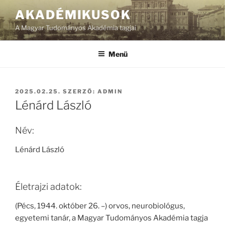
Tartalomhoz
AKADÉMIKUSOK
A Magyar Tudományos Akadémia tagjai
Menü
BEKÜLDVE:
2025.02.25.
SZERZŐ:
ADMIN
Lénárd László
Név:
Lénárd László
Életrajzi adatok:
(Pécs, 1944. október 26. –) orvos, neurobiológus,
egyetemi tanár, a Magyar Tudományos Akadémia tagja