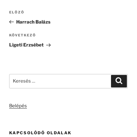
Bejegyzés
Korábbi
ELŐZŐ
navigáció
bejegyzés
Harrach Balázs
Következő
KÖVETKEZŐ
bejegyzés
Ligeti Erzsébet
Keresés
Keresé
a
következő
kifejezésre:
Belépés
KAPCSOLÓDÓ OLDALAK