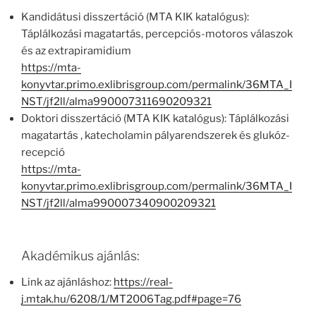
Kandidátusi disszertáció (MTA KIK katalógus):
Táplálkozási magatartás, percepciós-motoros válaszok
és az extrapiramidium
https://mta-
konyvtar.primo.exlibrisgroup.com/permalink/36MTA_I
NST/jf2ll/alma990007311690209321
Doktori disszertáció (MTA KIK katalógus): Táplálkozási
magatartás , katecholamin pályarendszerek és glukóz-
recepció
https://mta-
konyvtar.primo.exlibrisgroup.com/permalink/36MTA_I
NST/jf2ll/alma990007340900209321
Akadémikus ajánlás:
Link az ajánláshoz:
https://real-
j.mtak.hu/6208/1/MT2006Tag.pdf#page=76