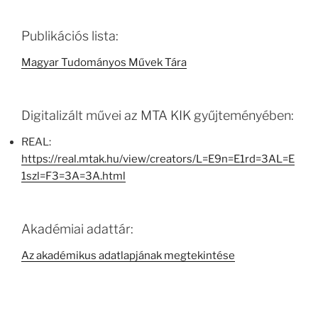
Publikációs lista:
Magyar Tudományos Művek Tára
Digitalizált művei az MTA KIK gyűjteményében:
REAL:
https://real.mtak.hu/view/creators/L=E9n=E1rd=3AL=E
1szl=F3=3A=3A.html
Akadémiai adattár:
Az akadémikus adatlapjának megtekintése