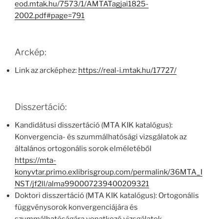
eod.mtak.hu/7573/1/AMTATagjai1825-
2002.pdf#page=791
Arckép:
Link az arcképhez:
https://real-i.mtak.hu/17727/
Disszertáció:
Kandidátusi disszertáció (MTA KIK katalógus):
Konvergencia- és szummálhatósági vizsgálatok az
általános ortogonális sorok elméletéből
https://mta-
konyvtar.primo.exlibrisgroup.com/permalink/36MTA_I
NST/jf2ll/alma990007239400209321
Doktori disszertáció (MTA KIK katalógus): Ortogonális
függvénysorok konvergenciájára és