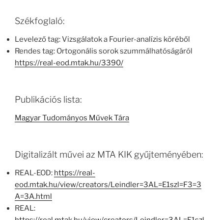
Székfoglaló:
Levelező tag: Vizsgálatok a Fourier-analízis köréből
Rendes tag: Ortogonális sorok szummálhatóságáról
https://real-eod.mtak.hu/3390/
Publikációs lista:
Magyar Tudományos Művek Tára
Digitalizált művei az MTA KIK gyűjteményében:
REAL-EOD:
https://real-
eod.mtak.hu/view/creators/Leindler=3AL=E1szl=F3=3
A=3A.html
REAL: