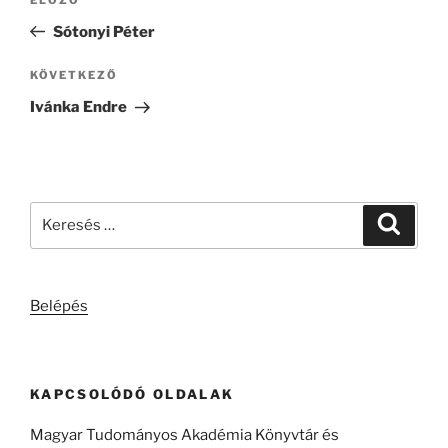
Korábbi
navigáció
bejegyzés
Sótonyi Péter
Következő
KÖVETKEZŐ
bejegyzés
Ivánka Endre
Keresés
Keresé
a
következő
kifejezésre:
Belépés
KAPCSOLÓDÓ OLDALAK
Magyar Tudományos Akadémia Könyvtár és