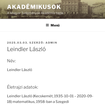
Tartalomhoz
AKADÉMIKUSOK
A Magyar Tudományos Akadémia tagjai
Menü
BEKÜLDVE:
2025.03.03.
SZERZŐ:
ADMIN
Leindler László
Név:
Leindler László
Életrajzi adatok:
Leindler László (Kecskemét, 1935-10-01 – 2020-09-
18) matematikus, 1958-ban a Szegedi