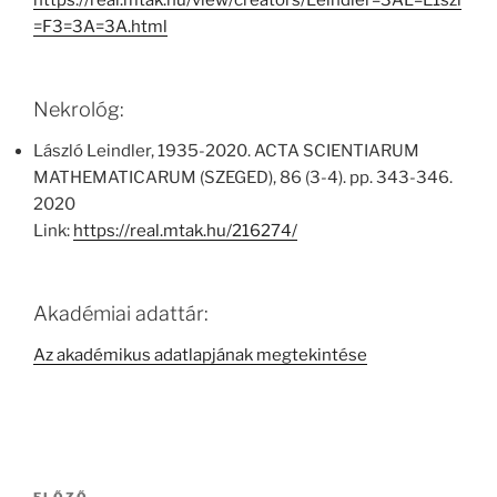
https://real.mtak.hu/view/creators/Leindler=3AL=E1szl
=F3=3A=3A.html
Nekrológ:
László Leindler, 1935-2020. ACTA SCIENTIARUM
MATHEMATICARUM (SZEGED), 86 (3-4). pp. 343-346.
2020
Link:
https://real.mtak.hu/216274/
Akadémiai adattár:
Az akadémikus adatlapjának megtekintése
Bejegyzés
ELŐZŐ