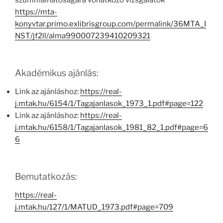
szummálhatóságára vonatkozó vizsgálatok
https://mta-
konyvtar.primo.exlibrisgroup.com/permalink/36MTA_I
NST/jf2ll/alma990007239410209321
Akadémikus ajánlás:
Link az ajánláshoz:
https://real-
j.mtak.hu/6154/1/Tagajanlasok_1973_1.pdf#page=122
Link az ajánláshoz:
https://real-
j.mtak.hu/6158/1/Tagajanlasok_1981_82_1.pdf#page=6
6
Bemutatkozás:
https://real-
j.mtak.hu/127/1/MATUD_1973.pdf#page=709