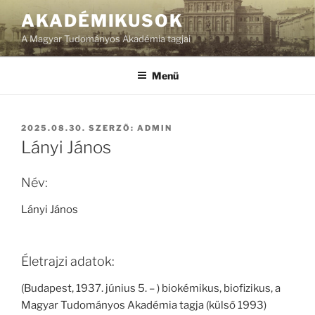
Tartalomhoz
AKADÉMIKUSOK
A Magyar Tudományos Akadémia tagjai
Menü
BEKÜLDVE:
2025.08.30.
SZERZŐ:
ADMIN
Lányi János
Név:
Lányi János
Életrajzi adatok:
(Budapest, 1937. június 5. – ) biokémikus, biofizikus, a
Magyar Tudományos Akadémia tagja (külső 1993)