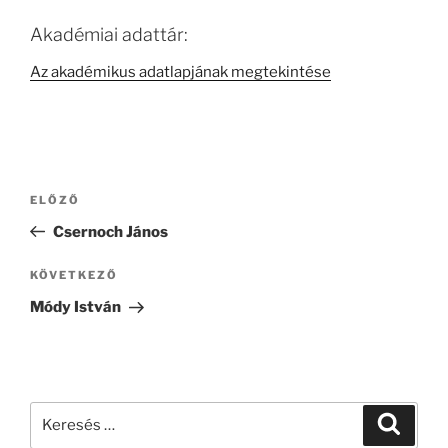
Akadémiai adattár:
Az akadémikus adatlapjának megtekintése
Bejegyzés
Korábbi
ELŐZŐ
navigáció
bejegyzés
Csernoch János
Következő
KÖVETKEZŐ
bejegyzés
Módy István
Keresés
Keresé
a