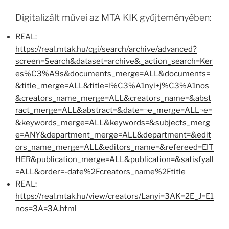
Digitalizált művei az MTA KIK gyűjteményében:
REAL:
https://real.mtak.hu/cgi/search/archive/advanced?
screen=Search&dataset=archive&_action_search=Ker
es%C3%A9s&documents_merge=ALL&documents=
&title_merge=ALL&title=l%C3%A1nyi+j%C3%A1nos
&creators_name_merge=ALL&creators_name=&abst
ract_merge=ALL&abstract=&date=¬e_merge=ALL¬e=
&keywords_merge=ALL&keywords=&subjects_merg
e=ANY&department_merge=ALL&department=&edit
ors_name_merge=ALL&editors_name=&refereed=EIT
HER&publication_merge=ALL&publication=&satisfyall
=ALL&order=-date%2Fcreators_name%2Ftitle
REAL:
https://real.mtak.hu/view/creators/Lanyi=3AK=2E_J=E1
nos=3A=3A.html