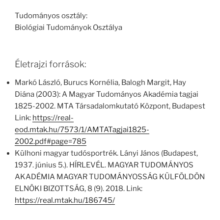
Tudományos osztály:
Biológiai Tudományok Osztálya
Életrajzi források:
Markó László, Burucs Kornélia, Balogh Margit, Hay
Diána (2003): A Magyar Tudományos Akadémia tagjai
1825-2002. MTA Társadalomkutató Központ, Budapest
Link:
https://real-
eod.mtak.hu/7573/1/AMTATagjai1825-
2002.pdf#page=785
Külhoni magyar tudósportrék. Lányi János (Budapest,
1937. június 5.). HÍRLEVÉL. MAGYAR TUDOMÁNYOS
AKADÉMIA MAGYAR TUDOMÁNYOSSÁG KÜLFÖLDÖN
ELNÖKI BIZOTTSÁG, 8 (9). 2018. Link:
https://real.mtak.hu/186745/