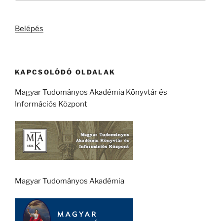
következő
kifejezésre:
Belépés
KAPCSOLÓDÓ OLDALAK
Magyar Tudományos Akadémia Könyvtár és
Információs Központ
Magyar Tudományos Akadémia