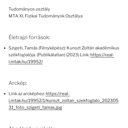
Tudományos osztály
MTA XI. Fizikai Tudományok Osztálya
Életrajzi források:
Szigeti, Tamás (Fényképész): Kunszt Zoltán akadémikus
székfoglalója. (Publikálatlan) (2023) Link:
https://real-
i.mtak.hu/19952/
Arckép:
Link az arcképhez:
https://real-
i.mtak.hu/19952/1/kunszt_zoltan_szekfoglalo_202305
31_foto_szigeti_tamas.jpg