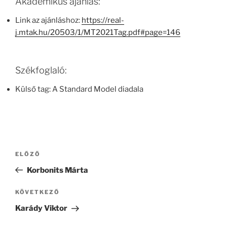
Akadémikus ajánlás:
Link az ajánláshoz:
https://real-
j.mtak.hu/20503/1/MT2021Tag.pdf#page=146
Székfoglaló:
Külső tag: A Standard Model diadala
Bejegyzés
Korábbi
ELŐZŐ
navigáció
bejegyzés
Korbonits Márta
Következő
KÖVETKEZŐ
bejegyzés
Karády Viktor