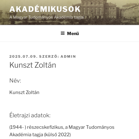
Tartalomhoz
AKADÉMIKUSOK
A Magyar Tudományos Akadémia tagjai
Menü
BEKÜLDVE:
2025.07.09.
SZERZŐ:
ADMIN
Kunszt Zoltán
Név:
Kunszt Zoltán
Életrajzi adatok:
(1944- ) részecskefizikus, a Magyar Tudományos
Akadémia tagja (külső 2022)