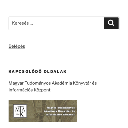
Keresés
Keresé
a
következő
kifejezésre:
Belépés
KAPCSOLÓDÓ OLDALAK
Magyar Tudományos Akadémia Könyvtár és
Információs Központ