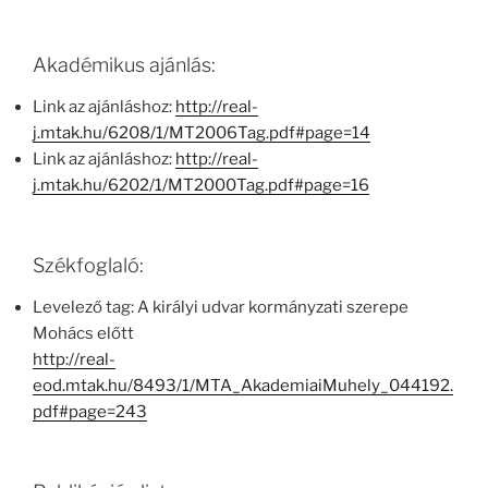
Akadémikus ajánlás:
Link az ajánláshoz:
http://real-
j.mtak.hu/6208/1/MT2006Tag.pdf#page=14
Link az ajánláshoz:
http://real-
j.mtak.hu/6202/1/MT2000Tag.pdf#page=16
Székfoglaló:
Levelező tag: A királyi udvar kormányzati szerepe
Mohács előtt
http://real-
eod.mtak.hu/8493/1/MTA_AkademiaiMuhely_044192.
pdf#page=243