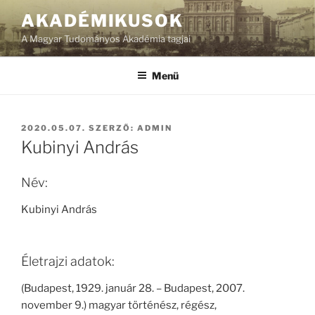
Tartalomhoz
AKADÉMIKUSOK
A Magyar Tudományos Akadémia tagjai
Menü
BEKÜLDVE:
2020.05.07.
SZERZŐ:
ADMIN
Kubinyi András
Név:
Kubinyi András
Életrajzi adatok:
(Budapest, 1929. január 28. – Budapest, 2007.
november 9.) magyar történész, régész,