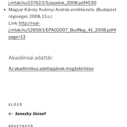
j.mtak.hu/13762/1/Szazadok_2008.pdf#530
Magyar Károly: Kubinyi András emlékezete. (Budapest
régiségei, 2008, 13.o.)
Link:
http://real-
j.mtak.hu/12858/1/EPA02007_BudReg_41_2008.pdf#
page=13
Akadémiai adattár:
Az akadémikus adatlapjának megtekintése
Bejegyzés
Korábbi
ELŐZŐ
navigáció
bejegyzés
Janszky József
Következő
KÖVETKEZŐ