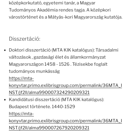
középkorkutató, egyetemi tanár, a Magyar
Tudományos Akadémia rendes tagja. A középkori
várostörténet és a Mátyás-kori Magyarország kutatója.
Disszertáció:
Doktori disszertáció (MTA KIK katalógus): Társadalmi
változások , gazdasági élet és államkormányzat
Magyarországon 1458 - 1526 . Tézisekbe foglalt
tudományos munkásság
https://mta-
konyvtar.primo.exlibrisgroup.com/permalink/36MTA_I
NST/jf2ll/alma990007324290209321
Kandidátusi disszertáció (MTA KIK katalógus):
Budapest története. 1440-1529
https://mta-
konyvtar.primo.exlibrisgroup.com/permalink/36MTA_I
NST/jf2ll/alma990007267920209321