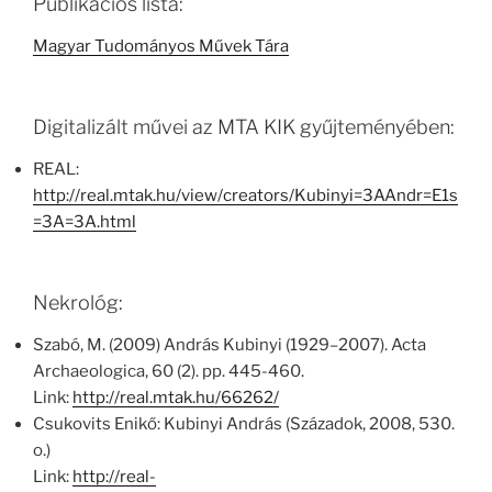
Publikációs lista:
Magyar Tudományos Művek Tára
Digitalizált művei az MTA KIK gyűjteményében:
REAL:
http://real.mtak.hu/view/creators/Kubinyi=3AAndr=E1s
=3A=3A.html
Nekrológ:
Szabó, M. (2009) András Kubinyi (1929–2007). Acta
Archaeologica, 60 (2). pp. 445-460.
Link:
http://real.mtak.hu/66262/
Csukovits Enikő: Kubinyi András (Századok, 2008, 530.
o.)
Link:
http://real-