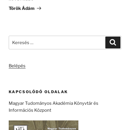
bejegyzés
Török Ádám
Keresés
Keresé
a
következő
kifejezésre:
Belépés
KAPCSOLÓDÓ OLDALAK
Magyar Tudományos Akadémia Könyvtár és
Információs Központ