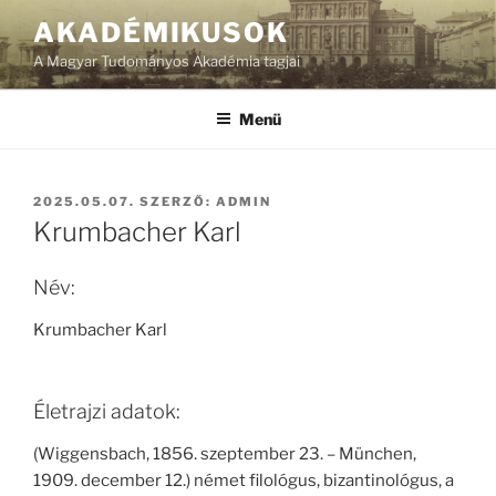
Tartalomhoz
AKADÉMIKUSOK
A Magyar Tudományos Akadémia tagjai
Menü
BEKÜLDVE:
2025.05.07.
SZERZŐ:
ADMIN
Krumbacher Karl
Név:
Krumbacher Karl
Életrajzi adatok:
(Wiggensbach, 1856. szeptember 23. – München,
1909. december 12.) német filológus, bizantinológus, a