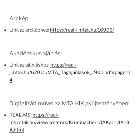
Arckép:
Link az arcképhez:
https://real-i.mtak.hu/16906/
Akadémikus ajánlás:
Link az ajánláshoz:
https://real-
j.mtak.hu/6201/1/MTA_Tagajanlasok_1900.pdf#page=1
4
Digitalizált művei az MTA KIK gyűjteményében:
REAL-MS:
https://real-
ms.mtak.hu/view/creators/Krumbacher=3AKarl=3A=3
A.html