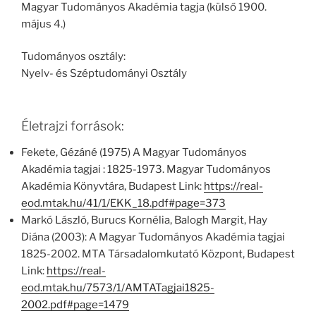
Magyar Tudományos Akadémia tagja (külső 1900.
május 4.)
Tudományos osztály:
Nyelv- és Széptudományi Osztály
Életrajzi források:
Fekete, Gézáné (1975) A Magyar Tudományos
Akadémia tagjai : 1825-1973. Magyar Tudományos
Akadémia Könyvtára, Budapest Link:
https://real-
eod.mtak.hu/41/1/EKK_18.pdf#page=373
Markó László, Burucs Kornélia, Balogh Margit, Hay
Diána (2003): A Magyar Tudományos Akadémia tagjai
1825-2002. MTA Társadalomkutató Központ, Budapest
Link:
https://real-
eod.mtak.hu/7573/1/AMTATagjai1825-
2002.pdf#page=1479