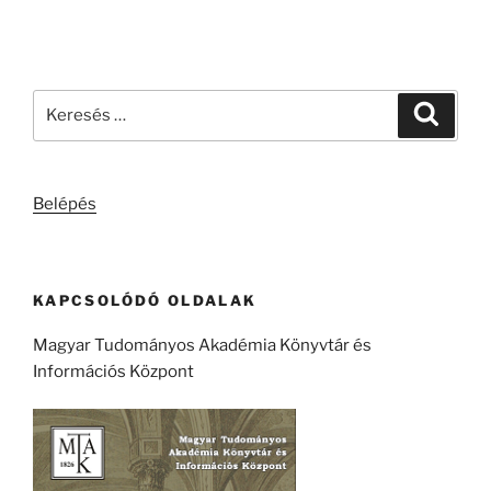
Keresés
Keresé
a
következő
kifejezésre:
Belépés
KAPCSOLÓDÓ OLDALAK
Magyar Tudományos Akadémia Könyvtár és
Információs Központ