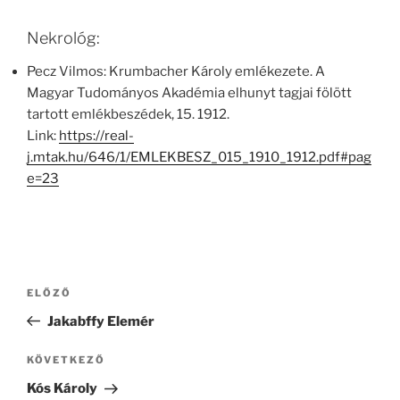
Nekrológ:
Pecz Vilmos: Krumbacher Károly emlékezete. A
Magyar Tudományos Akadémia elhunyt tagjai fölött
tartott emlékbeszédek, 15. 1912.
Link:
https://real-
j.mtak.hu/646/1/EMLEKBESZ_015_1910_1912.pdf#pag
e=23
Bejegyzés
Korábbi
ELŐZŐ
navigáció
bejegyzés
Jakabffy Elemér
Következő
KÖVETKEZŐ
bejegyzés
Kós Károly