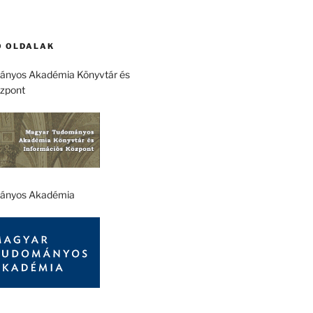
 OLDALAK
nyos Akadémia Könyvtár és
özpont
ányos Akadémia