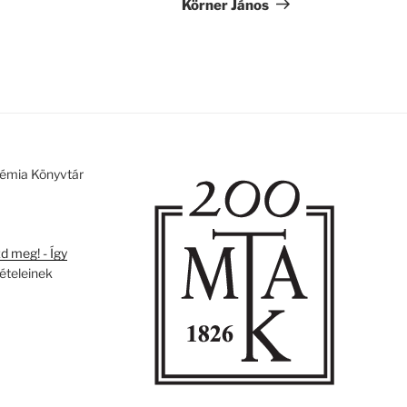
bejegyzés
Körner János
émia Könyvtár
 meg! - Így
tételeinek