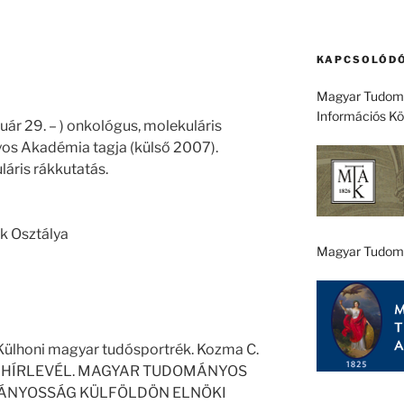
KAPCSOLÓDÓ
Magyar Tudomá
Információs K
uár 29. – ) onkológus, molekuláris
os Akadémia tagja (külső 2007).
áris rákkutatás.
k Osztálya
Magyar Tudom
honi magyar tudósportrék. Kozma C.
29.). HÍRLEVÉL. MAGYAR TUDOMÁNYOS
ÁNYOSSÁG KÜLFÖLDÖN ELNÖKI