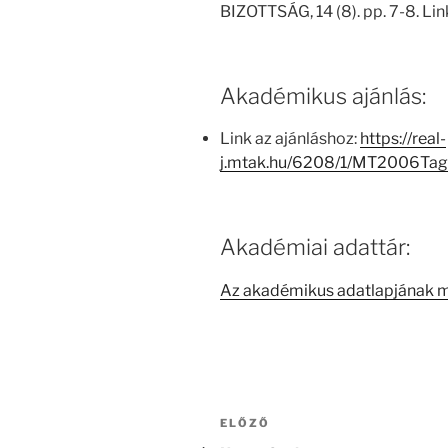
BIZOTTSÁG, 14 (8). pp. 7-8. Lin
Akadémikus ajánlás:
Link az ajánláshoz:
https://real-
j.mtak.hu/6208/1/MT2006Ta
Akadémiai adattár:
Az akadémikus adatlapjának 
Bejegyzés
Korábbi
ELŐZŐ