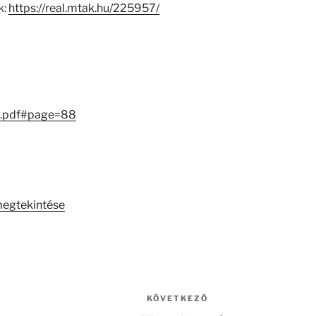
k:
https://real.mtak.hu/225957/
g.pdf#page=88
megtekintése
KÖVETKEZŐ
Következő