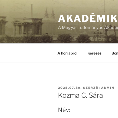
Tartalomhoz
AKADÉMI
A Magyar Tudományos Akadém
A honlapról
Keresés
Bön
BEKÜLDVE:
2025.07.30.
SZERZŐ:
ADMIN
Kozma C. Sára
Név: