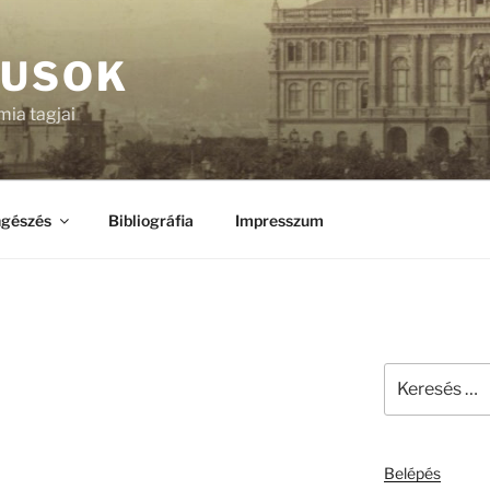
KUSOK
ia tagjai
gészés
Bibliográfia
Impresszum
Keresés
a
következő
kifejezésre:
Belépés