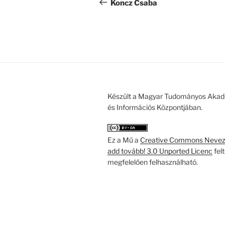
navigáció
bejegyzés
Koncz Csaba
Készült a Magyar Tudományos Akad
és Információs Központjában.
Ez a Mű a
Creative Commons Nevezd
add tovább! 3.0 Unported Licenc
fel
megfelelően felhasználható.