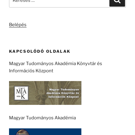
a
következő
kifejezésre:
Belépés
KAPCSOLÓDÓ OLDALAK
Magyar Tudományos Akadémia Könyvtár és
Információs Központ
Magyar Tudományos Akadémia