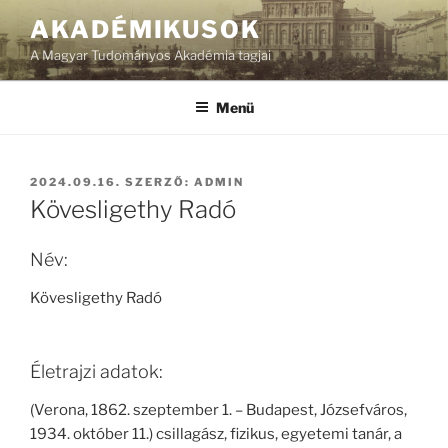
Tartalomhoz
AKADÉMIKUSOK
A Magyar Tudományos Akadémia tagjai
Menü
BEKÜLDVE:
2024.09.16.
SZERZŐ:
ADMIN
Kövesligethy Radó
Név:
Kövesligethy Radó
Életrajzi adatok:
(Verona, 1862. szeptember 1. – Budapest, Józsefváros,
1934. október 11.) csillagász, fizikus, egyetemi tanár, a