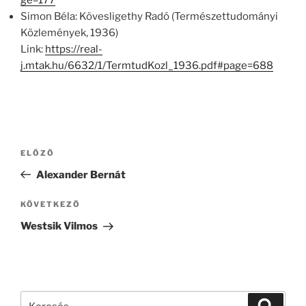
ge=177
Simon Béla: Kövesligethy Radó (Természettudományi
Közlemények, 1936)
Link:
https://real-
j.mtak.hu/6632/1/TermtudKozl_1936.pdf#page=688
Bejegyzés
Korábbi
ELŐZŐ
navigáció
bejegyzés
Alexander Bernát
Következő
KÖVETKEZŐ
bejegyzés
Westsik Vilmos
Keresés
Keresé