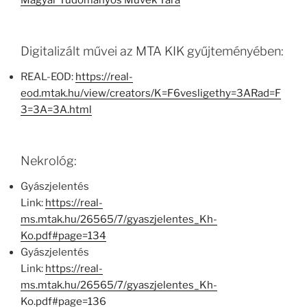
Magyar Tudományos Művek Tára
Digitalizált művei az MTA KIK gyűjteményében:
REAL-EOD:
https://real-
eod.mtak.hu/view/creators/K=F6vesligethy=3ARad=F
3=3A=3A.html
Nekrológ:
Gyászjelentés
Link:
https://real-
ms.mtak.hu/26565/7/gyaszjelentes_Kh-
Ko.pdf#page=134
Gyászjelentés
Link:
https://real-
ms.mtak.hu/26565/7/gyaszjelentes_Kh-
Ko.pdf#page=136