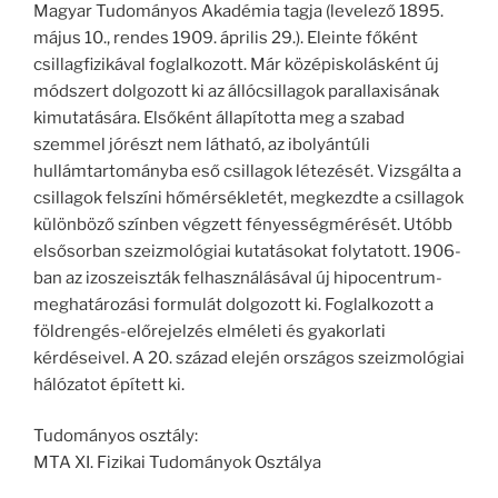
Magyar Tudományos Akadémia tagja (levelező 1895.
május 10., rendes 1909. április 29.). Eleinte főként
csillagfizikával foglalkozott. Már középiskolásként új
módszert dolgozott ki az állócsillagok parallaxisának
kimutatására. Elsőként állapította meg a szabad
szemmel jórészt nem látható, az ibolyántúli
hullámtartományba eső csillagok létezését. Vizsgálta a
csillagok felszíni hőmérsékletét, megkezdte a csillagok
különböző színben végzett fényességmérését. Utóbb
elsősorban szeizmológiai kutatásokat folytatott. 1906-
ban az izoszeiszták felhasználásával új hipocentrum-
meghatározási formulát dolgozott ki. Foglalkozott a
földrengés-előrejelzés elméleti és gyakorlati
kérdéseivel. A 20. század elején országos szeizmológiai
hálózatot épített ki.
Tudományos osztály:
MTA XI. Fizikai Tudományok Osztálya