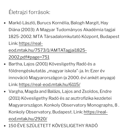
Életrajzi források:
Markó László, Burucs Kornélia, Balogh Margit, Hay
Diána (2003): A Magyar Tudományos Akadémia tagjai
1825-2002. MTA Társadalomkutató Központ, Budapest
Link:
https://real-
eod.mtak.hu/7573/1/AMTATagjai1825-
2002.pdf#page=751
Bartha, Lajos (2001) Kövesligethy Radó és a
földrengéskutatás „magyar iskola”-ja. In: Ezer év
innováció Magyarországon (a 2000. évi ankét anyaga)
Link:
https://real-eod.mtak.hu/6115/
Vargha, Magda and Balázs, Lajos and Zsoldos, Endre
(2011) Kövesligethy Radó és az asztrofizika kezdetei
Magyarországon. Konkoly Observatory Monographs, 8 .
Konkoly Observatory, Budapest. Link:
https://real-
eod.mtak.hu/2920/
150 ÉVE SZÜLETETT KÖVESLIGETHY RADÓ