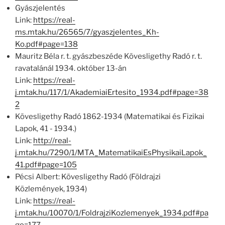
Gyászjelentés
Link:
https://real-
ms.mtak.hu/26565/7/gyaszjelentes_Kh-
Ko.pdf#page=138
Mauritz Béla r. t. gyászbeszéde Kövesligethy Radó r. t.
ravatalánál 1934. október 13-án
Link:
https://real-
j.mtak.hu/117/1/AkademiaiErtesito_1934.pdf#page=38
2
Kövesligethy Radó 1862-1934 (Matematikai és Fizikai
Lapok, 41 - 1934.)
Link:
http://real-
j.mtak.hu/7290/1/MTA_MatematikaiEsPhysikaiLapok_
41.pdf#page=105
Pécsi Albert: Kövesligethy Radó (Földrajzi
Közlemények, 1934)
Link:
https://real-
j.mtak.hu/10070/1/FoldrajziKozlemenyek_1934.pdf#pa