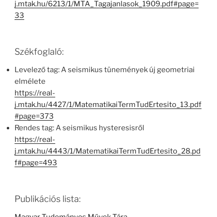
j.mtak.hu/6213/1/MTA_Tagajanlasok_1909.pdf#page=
33
Székfoglaló:
Levelező tag: A seismikus tünemények új geometriai
elmélete
https://real-
j.mtak.hu/4427/1/MatematikaiTermTudErtesito_13.pdf
#page=373
Rendes tag: A seismikus hysteresisről
https://real-
j.mtak.hu/4443/1/MatematikaiTermTudErtesito_28.pd
f#page=493
Publikációs lista: