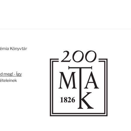
émia Könyvtár
 meg! - Így
tételeinek