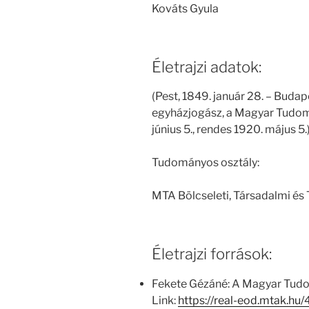
Kováts Gyula
Életrajzi adatok:
(Pest, 1849. január 28. – Budap
egyházjogász, a Magyar Tudom
június 5., rendes 1920. május 5.
Tudományos osztály:
MTA Bölcseleti, Társadalmi és
Életrajzi források:
Fekete Gézáné: A Magyar Tud
Link:
https://real-eod.mtak.h