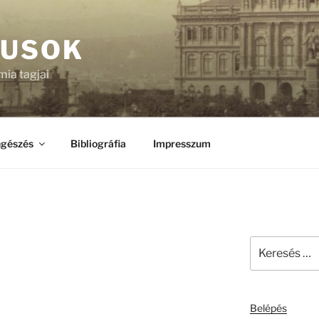
KUSOK
ia tagjai
gészés
Bibliográfia
Impresszum
Keresés
a
következő
kifejezésre:
Belépés