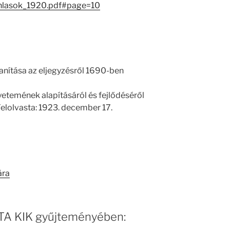
anlasok_1920.pdf#page=10
tanítása az eljegyzésről 1690-ben
etemének alapításáról és fejlődéséről
Felolvasta: 1923. december 17.
ára
 MTA KIK gyűjteményében: