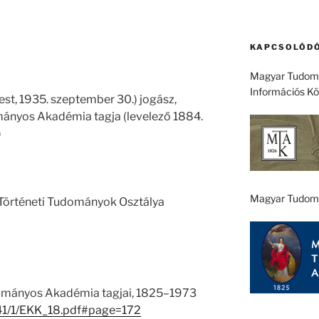
KAPCSOLÓDÓ
Magyar Tudomá
Információs K
est, 1935. szeptember 30.) jogász,
ányos Akadémia tagja (levelező 1884.
)
Magyar Tudom
 Történeti Tudományok Osztálya
ományos Akadémia tagjai, 1825–1973
u/41/1/EKK_18.pdf#page=172