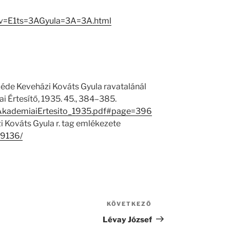
ov=E1ts=3AGyula=3A=3A.html
széde Keveházi Kováts Gyula ravatalánál
i Értesítő, 1935. 45., 384–385.
/1/AkademiaiErtesito_1935.pdf#page=396
i Kováts Gyula r. tag emlékezete
19136/
KÖVETKEZŐ
Következő
bejegyzés
Lévay József