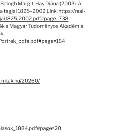
 Balogh Margit, Hay Diána (2003): A
 tagjai 1825–2002 Link:
https://real-
jai1825-2002.pdf#page=738
trék a Magyar Tudományos Akadémia
k:
1/Portrek_pdfa.pdf#page=184
l-i.mtak.hu/20260/
anlasok_1884.pdf#page=20