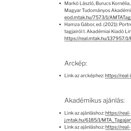
Markó László, Burucs Kornélia,
Magyar Tudományos Akadémia
eod.mtak.hu/7573/1/AMTATag
Hamza Gábor, ed. (2021): Por
tagjairól I. Akadémiai Kiadó Lin
https://real.mtak.hu/137957/
Arckép:
Link az arcképhez:
https://rea
Akadémikus ajánlás:
Link az ajánláshoz:
https://real-
j.mtak.hu/6185/1/MTA_Tagaj
Link az ajánláshoz:
https://real-