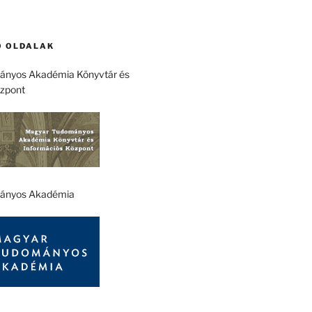
 OLDALAK
nyos Akadémia Könyvtár és
özpont
ányos Akadémia