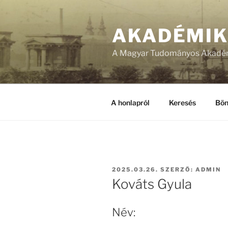
Tartalomhoz
AKADÉMI
A Magyar Tudományos Akadém
A honlapról
Keresés
Bön
BEKÜLDVE:
2025.03.26.
SZERZŐ:
ADMIN
Kováts Gyula
Név: