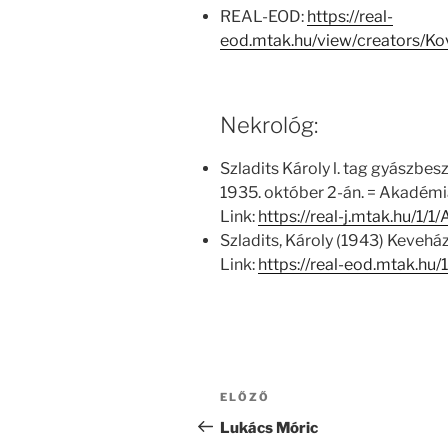
REAL-EOD:
https://real-
eod.mtak.hu/view/creators/K
Nekrológ:
Szladits Károly l. tag gyászbe
1935. október 2-án. = Akadémia
Link:
https://real-j.mtak.hu/1
Szladits, Károly (1943) Keveház
Link:
https://real-eod.mtak.hu/
Bejegyzés
Korábbi
ELŐZŐ
navigáció
bejegyzés
Lukács Móric