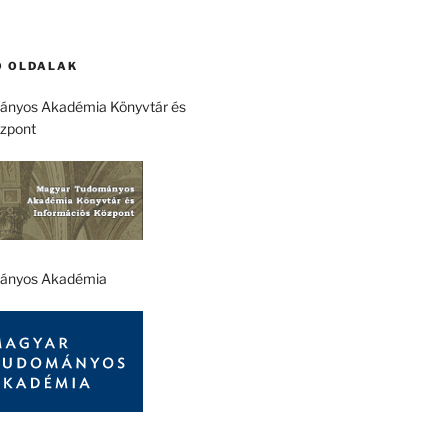
 OLDALAK
nyos Akadémia Könyvtár és
özpont
ányos Akadémia