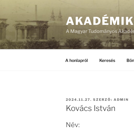
Tartalomhoz
AKADÉMI
A Magyar Tudományos Akadém
A honlapról
Keresés
Bön
BEKÜLDVE:
2024.11.27.
SZERZŐ:
ADMIN
Kovács István
Név: