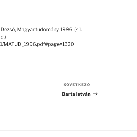
 Dezső; Magyar tudomány, 1996. (41.
d.)
153/1/MATUD_1996.pdf#page=1320
KÖVETKEZŐ
Következő
bejegyzés
Barta István