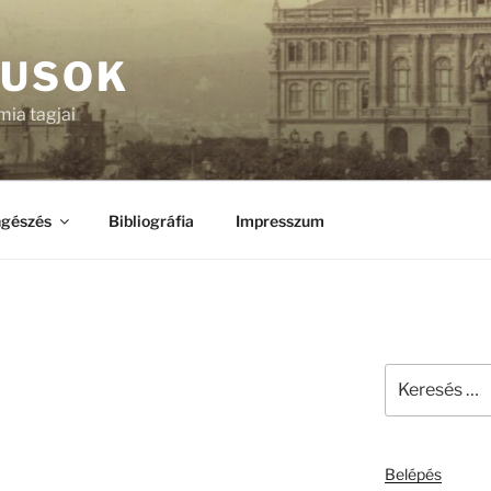
KUSOK
ia tagjai
gészés
Bibliográfia
Impresszum
Keresés
a
következő
kifejezésre:
Belépés