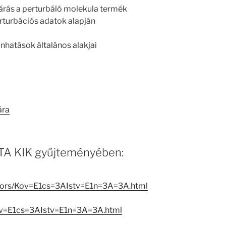
ljárás a perturbáló molekula termék
rturbációs adatok alapján
nhatások általános alakjai
ára
 MTA KIK gyűjteményében:
eators/Kov=E1cs=3AIstv=E1n=3A=3A.html
ov=E1cs=3AIstv=E1n=3A=3A.html