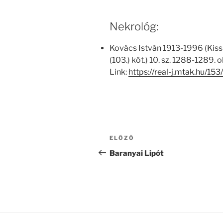
Nekrológ:
Kovács István 1913-1996 (Kiss
(103.) köt.) 10. sz. 1288-1289. ol
Link:
https://real-j.mtak.hu/
Bejegyzés
Korábbi
ELŐZŐ
navigáció
bejegyzés
Baranyai Lipót