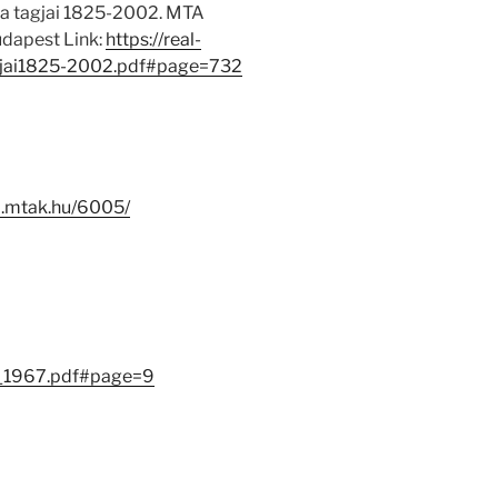
 tagjai 1825-2002. MTA
dapest Link:
https://real-
jai1825-2002.pdf#page=732
-i.mtak.hu/6005/
ok_1967.pdf#page=9