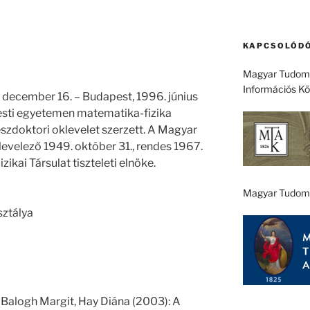
KAPCSOLÓDÓ
Magyar Tudomá
Információs K
 december 16. – Budapest, 1996. június
pesti egyetemen matematika-fizika
szdoktori oklevelet szerzett. A Magyar
velező 1949. október 31., rendes 1967.
ikai Társulat tiszteleti elnöke.
Magyar Tudom
sztálya
 Balogh Margit, Hay Diána (2003): A