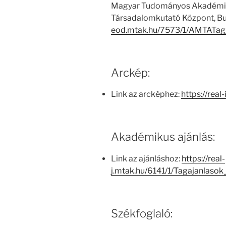
Magyar Tudományos Akadémia
Társadalomkutató Központ, Bu
eod.mtak.hu/7573/1/AMTATag
Arckép:
Link az arcképhez:
https://real
Akadémikus ajánlás:
Link az ajánláshoz:
https://real-
j.mtak.hu/6141/1/Tagajanlas
Székfoglaló: