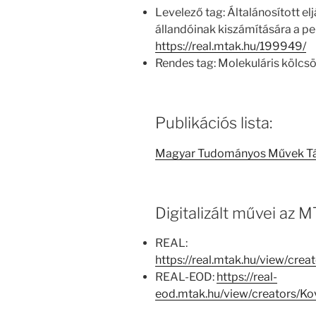
Levelező tag: Általánosított e
állandóinak kiszámítására a pe
https://real.mtak.hu/199949/
Rendes tag: Molekuláris kölcsö
Publikációs lista:
Magyar Tudományos Művek T
Digitalizált művei az
REAL:
https://real.mtak.hu/view/cr
REAL-EOD:
https://real-
eod.mtak.hu/view/creators/K