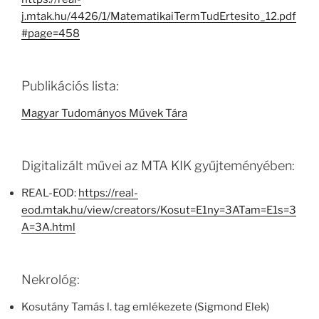
j.mtak.hu/4426/1/MatematikaiTermTudErtesito_12.pdf
#page=458
Publikációs lista:
Magyar Tudományos Művek Tára
Digitalizált művei az MTA KIK gyűjteményében:
REAL-EOD:
https://real-
eod.mtak.hu/view/creators/Kosut=E1ny=3ATam=E1s=3
A=3A.html
Nekrológ:
Kosutány Tamás l. tag emlékezete (Sigmond Elek)