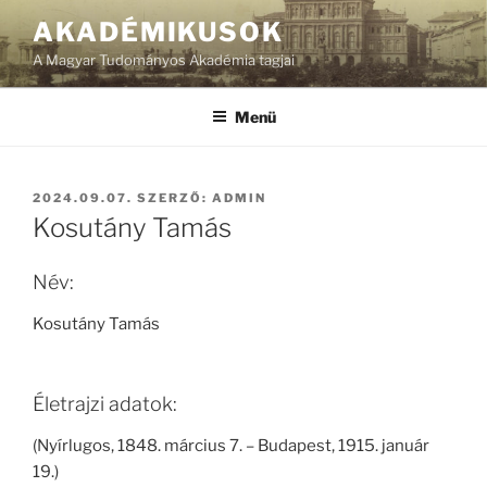
Tartalomhoz
AKADÉMIKUSOK
A Magyar Tudományos Akadémia tagjai
Menü
BEKÜLDVE:
2024.09.07.
SZERZŐ:
ADMIN
Kosutány Tamás
Név:
Kosutány Tamás
Életrajzi adatok:
(Nyírlugos, 1848. március 7. – Budapest, 1915. január
19.)