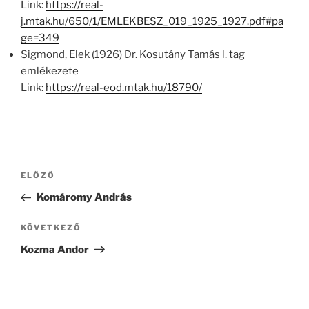
Link:
https://real-
j.mtak.hu/650/1/EMLEKBESZ_019_1925_1927.pdf#pa
ge=349
Sigmond, Elek (1926) Dr. Kosutány Tamás l. tag
emlékezete
Link:
https://real-eod.mtak.hu/18790/
Bejegyzés
Korábbi
ELŐZŐ
navigáció
bejegyzés
Komáromy András
Következő
KÖVETKEZŐ
bejegyzés
Kozma Andor