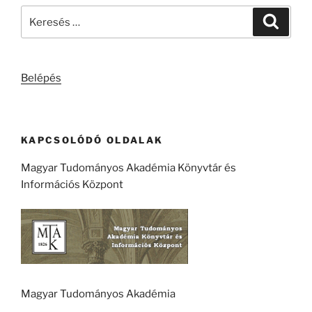
Keresés
Keresé
a
következő
kifejezésre:
Belépés
KAPCSOLÓDÓ OLDALAK
Magyar Tudományos Akadémia Könyvtár és
Információs Központ
Magyar Tudományos Akadémia