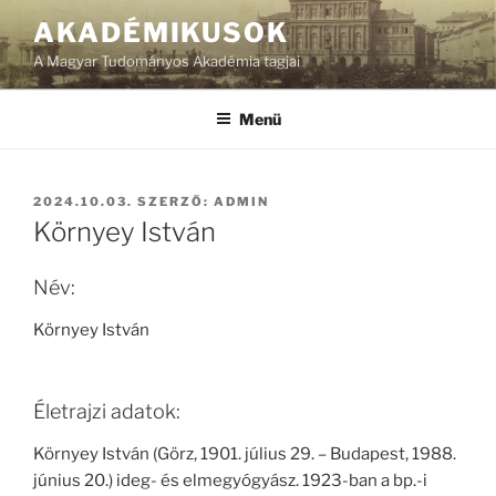
Tartalomhoz
AKADÉMIKUSOK
A Magyar Tudományos Akadémia tagjai
Menü
BEKÜLDVE:
2024.10.03.
SZERZŐ:
ADMIN
Környey István
Név:
Környey István
Életrajzi adatok:
Környey István (Görz, 1901. július 29. – Budapest, 1988.
június 20.) ideg- és elmegyógyász. 1923-ban a bp.-i