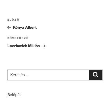
Bejegyzés
Korábbi
ELŐZŐ
navigáció
bejegyzés
Kónya Albert
Következő
KÖVETKEZŐ
bejegyzés
Laczkovich Miklós
Keresés
Keresé
a
következő
kifejezésre:
Belépés