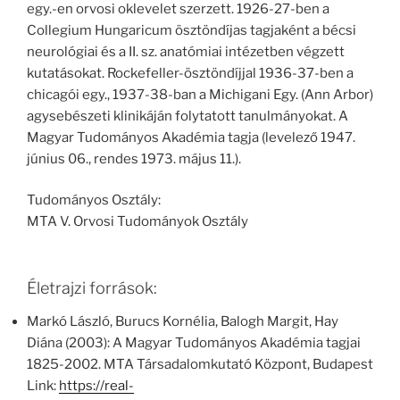
egy.-en orvosi oklevelet szerzett. 1926-27-ben a
Collegium Hungaricum ösztöndíjas tagjaként a bécsi
neurológiai és a II. sz. anatómiai intézetben végzett
kutatásokat. Rockefeller-ösztöndíjjal 1936-37-ben a
chicagói egy., 1937-38-ban a Michigani Egy. (Ann Arbor)
agysebészeti klinikáján folytatott tanulmányokat. A
Magyar Tudományos Akadémia tagja (levelező 1947.
június 06., rendes 1973. május 11.).
Tudományos Osztály:
MTA V. Orvosi Tudományok Osztály
Életrajzi források:
Markó László, Burucs Kornélia, Balogh Margit, Hay
Diána (2003): A Magyar Tudományos Akadémia tagjai
1825-2002. MTA Társadalomkutató Központ, Budapest
Link:
https://real-