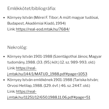
Emlékkötet/bibliográfia:
Környey István (Mérei F. Tibor; A múlt magyar tudósai,
Budapest, Akadémiai Kiadó, 1994)
Link:
https://real-eod.mtak.hu/7684/
Nekrológ:
Környey István 1901-1988 (Szentágothai János; Magyar
tudomány, 1988. (33. (95.) köt.) 12. sz. 989-993. old.)
Link:
https://real-
j.mtak.hu/144/1/MATUD_1988.pdf#page=1053
Környey István emlékének 1901-1988 (Tariska István;
Orvosi Hetilap, 1988. (129. évf. ) 46. sz. 2447. old.)
Link:
https://real-
j.mtak.hu/11251/12/650.1988.11.06.pdf#page=51