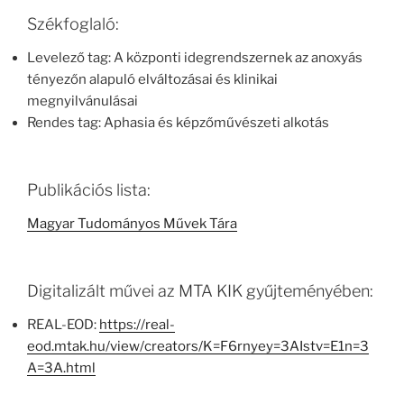
Székfoglaló:
Levelező tag: A központi idegrendszernek az anoxyás
tényezőn alapuló elváltozásai és klinikai
megnyilvánulásai
Rendes tag: Aphasia és képzőművészeti alkotás
Publikációs lista:
Magyar Tudományos Művek Tára
Digitalizált művei az MTA KIK gyűjteményében:
REAL-EOD:
https://real-
eod.mtak.hu/view/creators/K=F6rnyey=3AIstv=E1n=3
A=3A.html