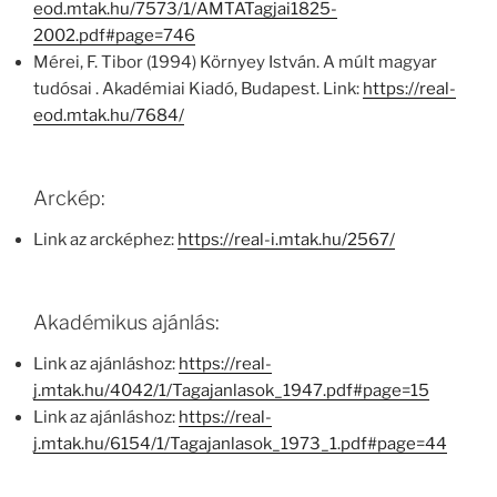
eod.mtak.hu/7573/1/AMTATagjai1825-
2002.pdf#page=746
Mérei, F. Tibor (1994) Környey István. A múlt magyar
tudósai . Akadémiai Kiadó, Budapest. Link:
https://real-
eod.mtak.hu/7684/
Arckép:
Link az arcképhez:
https://real-i.mtak.hu/2567/
Akadémikus ajánlás:
Link az ajánláshoz:
https://real-
j.mtak.hu/4042/1/Tagajanlasok_1947.pdf#page=15
Link az ajánláshoz:
https://real-
j.mtak.hu/6154/1/Tagajanlasok_1973_1.pdf#page=44