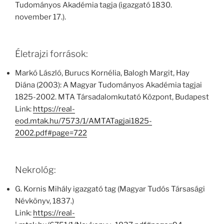
Tudományos Akadémia tagja (igazgató 1830.
november 17.).
Életrajzi források:
Markó László, Burucs Kornélia, Balogh Margit, Hay
Diána (2003): A Magyar Tudományos Akadémia tagjai
1825-2002. MTA Társadalomkutató Központ, Budapest
Link:
https://real-
eod.mtak.hu/7573/1/AMTATagjai1825-
2002.pdf#page=722
Nekrológ:
G. Kornis Mihály igazgató tag (Magyar Tudós Társasági
Névkönyv, 1837.)
Link:
https://real-