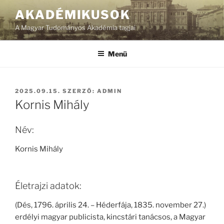
Tartalomhoz
AKADÉMIKUSOK
A Magyar Tudományos Akadémia tagjai
Menü
BEKÜLDVE:
2025.09.15.
SZERZŐ:
ADMIN
Kornis Mihály
Név:
Kornis Mihály
Életrajzi adatok:
(Dés, 1796. április 24. – Héderfája, 1835. november 27.)
erdélyi magyar publicista, kincstári tanácsos, a Magyar