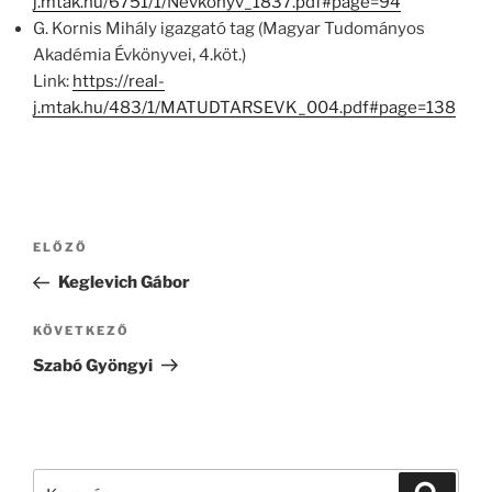
j.mtak.hu/6751/1/Nevkonyv_1837.pdf#page=94
G. Kornis Mihály igazgató tag (Magyar Tudományos
Akadémia Évkönyvei, 4.köt.)
Link:
https://real-
j.mtak.hu/483/1/MATUDTARSEVK_004.pdf#page=138
Bejegyzés
Korábbi
ELŐZŐ
navigáció
bejegyzés
Keglevich Gábor
Következő
KÖVETKEZŐ
bejegyzés
Szabó Gyöngyi
Keresés
Keresé