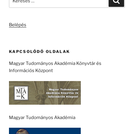
a
következő
kifejezésre:
Belépés
KAPCSOLÓDÓ OLDALAK
Magyar Tudományos Akadémia Könyvtár és
Információs Központ
Magyar Tudományos Akadémia