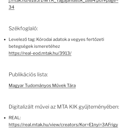
j.mtak.hu/6185/1/MTA_Tagajanlasok_1884.pdf#page=
34
Székfoglaló:
Levelező tag: Kórodai adatok a vegyes fertőzeti
betegségek ismeretéhez
https://real-eod.mtak.hu/3913/
Publikációs lista:
Magyar Tudományos Művek Tára
Digitalizált művei az MTA KIK gyűjteményében:
REAL:
https://real.mtak.hu/view/creators/Kor=E1nyi=3AFrigy