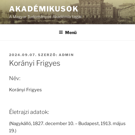
Tartalomhoz
AKADÉMIKUSOK
A Magyar Tudományos Akadémia tagjai
Menü
BEKÜLDVE:
2024.09.07.
SZERZŐ:
ADMIN
Korányi Frigyes
Név:
Korányi Frigyes
Életrajzi adatok:
(Nagykálló, 1827. december 10. – Budapest, 1913. május
19.)