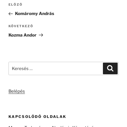
Bejegyzés
Korábbi
ELŐZŐ
navigáció
bejegyzés
Komáromy András
Következő
KÖVETKEZŐ
bejegyzés
Kozma Andor
Keresés
Keresé
a
következő
kifejezésre:
Belépés
KAPCSOLÓDÓ OLDALAK