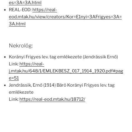
es=3A=3A.html
REAL-EOD:
https://real-
eod.mtak.hu/view/creators/Kor=E1nyi=3AFrigyes=3A=
3A.html
Nekrológ:
Korányi Frigyes lev. tag emlékezete (Jendrássik Ernő)
Link:
https://real-
j.mtak.hu/648/1/EMLEKBESZ_017_1914_1920.pdf#pag
e=51
Jendrássik, Ernő (1914) Báró Korányi Frigyes lev. tag
emlékezete
Link:
https://real-eod.mtak.hu/18712/