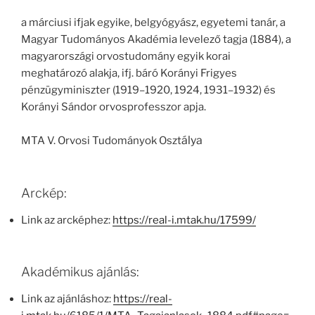
a márciusi ifjak egyike, belgyógyász, egyetemi tanár, a
Magyar Tudományos Akadémia levelező tagja (1884), a
magyarországi orvostudomány egyik korai
meghatározó alakja, ifj. báró Korányi Frigyes
pénzügyminiszter (1919–1920, 1924, 1931–1932) és
Korányi Sándor orvosprofesszor apja.
álya
MTA V. Orvosi Tudományok Oszt
Arckép:
Link az arcképhez:
https://real-i.mtak.hu/17599/
Akadémikus ajánlás:
Link az ajánláshoz:
https://real-