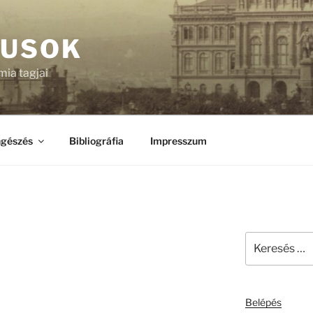
KUSOK
ia tagjai
gészés
Bibliográfia
Impresszum
Keresés
a
következő
kifejezésre:
Belépés