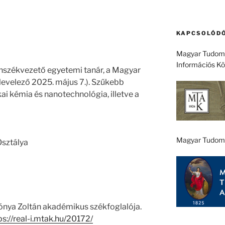
KAPCSOLÓDÓ
Magyar Tudomá
Információs K
anszékvezető egyetemi tanár, a Magyar
evelező 2025. május 7.). Szűkebb
ikai kémia és nanotechnológia, illetve a
Magyar Tudom
sztálya
Kónya Zoltán akadémikus székfoglalója.
ps://real-i.mtak.hu/20172/