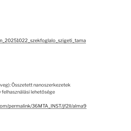
tan_20251022_szekfoglalo_szigeti_tama
zöveg): Összetett nanoszerkezetek
y felhasználási lehetősége
.com/permalink/36MTA_INST/jf2ll/alma9