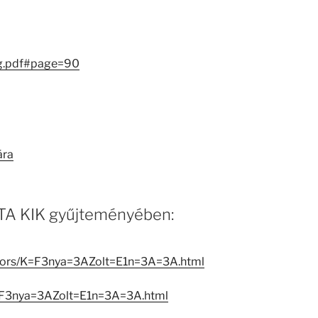
g.pdf#page=90
ára
 MTA KIK gyűjteményében:
eators/K=F3nya=3AZolt=E1n=3A=3A.html
K=F3nya=3AZolt=E1n=3A=3A.html