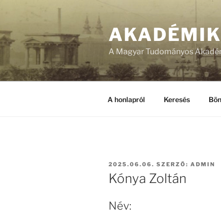
Tartalomhoz
AKADÉMI
A Magyar Tudományos Akadém
A honlapról
Keresés
Bön
BEKÜLDVE:
2025.06.06.
SZERZŐ:
ADMIN
Kónya Zoltán
Név: