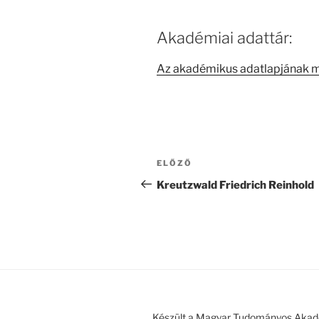
Akadémiai adattár:
Az akadémikus adatlapjának 
Bejegyzés
Korábbi
ELŐZŐ
navigáció
bejegyzés
Kreutzwald Friedrich Reinhold
Készült a Magyar Tudományos Akad