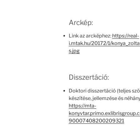
Arckép:
Link az arcképhez:
https://real-
i.mtak.hu/20172/1/konya_zol
s.jpg
Disszertáció:
Doktori disszertáció (teljes s
készítése, jellemzése és néhán
https://mta-
konyvtar.primo.exlibrisgroup
90007408200209321