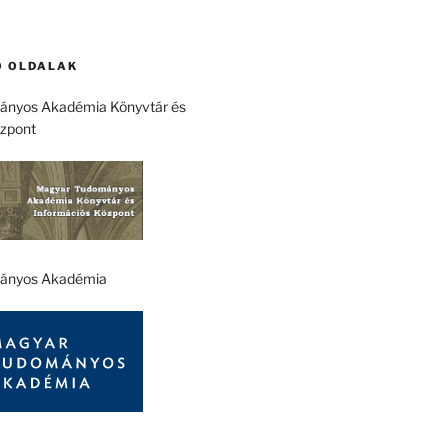
 OLDALAK
nyos Akadémia Könyvtár és
özpont
ányos Akadémia