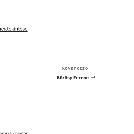
megtekintése
KÖVETKEZŐ
Következő
bejegyzés
Kőrösy Ferenc
émia Könyvtár