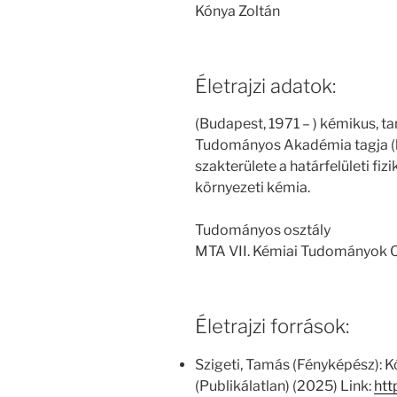
Kónya Zoltán
Életrajzi adatok:
(Budapest, 1971 – ) kémikus, t
Tudományos Akadémia tagja (l
szakterülete a határfelületi fiz
környezeti kémia.
Tudományos osztály
MTA VII. Kémiai Tudományok O
Életrajzi források:
Szigeti, Tamás (Fényképész): 
(Publikálatlan) (2025) Link:
htt